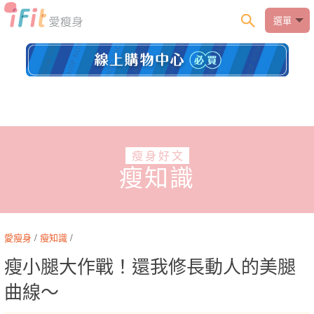
選單
瘦身好文
瘦知識
愛瘦身
/
瘦知識
/
瘦小腿大作戰！還我修長動人的美腿
曲線～