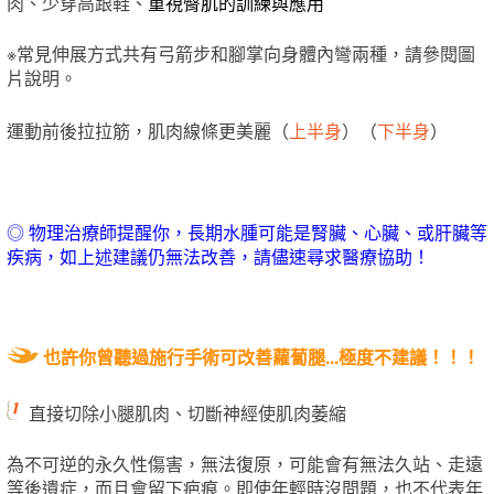
肉、少穿高跟鞋、
重視臀肌的訓練與應用
※常見伸展方式共有弓箭步和腳掌向身體內彎兩種，請參閱圖
片說明。
運動前後拉拉筋，肌肉線條更美麗（
上半身
）（
下半身
）
◎
物理治療師提醒你，長期水腫可能是腎臟、心臟、或肝臟等
疾病，如上述建議仍無法改善，請儘速尋求醫療協助！
也許你曾聽過施行手術可改善蘿蔔腿...極度不建議！！！
直接切除小腿肌肉、切斷神經使肌肉萎縮
為不可逆的永久性傷害，無法復原，可能會有無法久站、走遠
等後遺症，而且會留下疤痕。即使年輕時沒問題，也不代表年