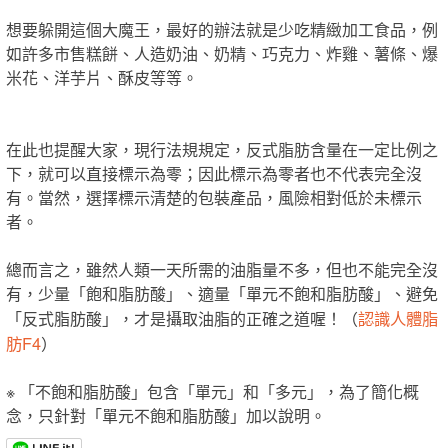
想要躲開這個大魔王，最好的辦法就是少吃精緻加工食品，例
如許多市售糕餅、人造奶油、奶精、巧克力、炸雞、薯條、爆
米花、洋芋片、酥皮等等。
在此也提醒大家，現行法規規定，反式脂肪含量在一定比例之
下，就可以直接標示為零；因此標示為零者也不代表完全沒
有。當然，選擇標示清楚的包裝產品，風險相對低於未標示
者。
總而言之，雖然人類一天所需的油脂量不多，但也不能完全沒
有，少量「飽和脂肪酸」、適量「單元不飽和脂肪酸」、避免
認識人體脂
「反式脂肪酸」，才是攝取油脂的正確之道喔！（
肪F4
）
※ 「不飽和脂肪酸」包含「單元」和「多元」，為了簡化概
念，只針對「單元不飽和脂肪酸」加以說明。