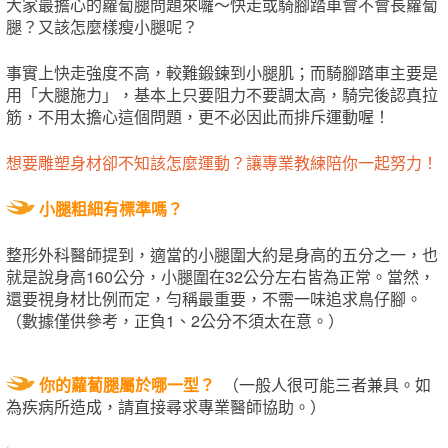
大家最擔心的蘿蔔腿問題來囉～快走或騎腳踏車會不會長蘿蔔
腿？又該怎麼樣瘦小腿呢？
事實上快走強度不高，較難鍛鍊到小腿肌；而騎腳踏車主要是
用「大腿施力」，基本上只要阻力不要調太高，騎完後認真拉
筋，不用太擔心這個問題，更不必因此而排斥運動喔！
想要雕塑身材卻不知該怎麼運動？讓專業教練陪你一起努力！
小腿粗細有標準嗎？
整形外科醫師提到，適當的小腿圍大約是身高的五分之一，也
就是說身高160公分，小腿圍在32公分左右皆為正常。當然，
還要視身材比例而定，勻稱最重要，不需一味追求鳥仔腳。
（數據僅供參考，正負1、2公分不須太在意。）
你的蘿蔔腿屬於哪一型？
（一般人很可能三者兼具。如
為疾病所造成，請直接尋求專業醫師協助。）