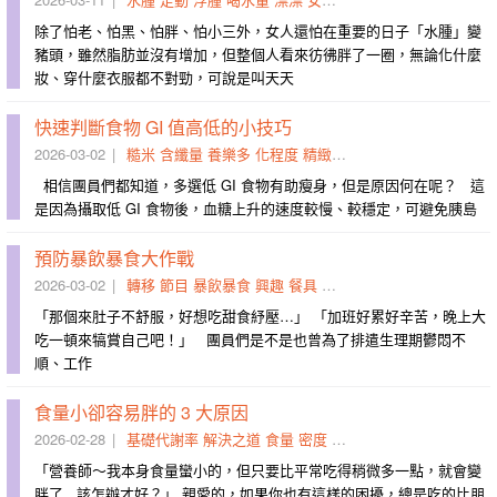
除了怕老、怕黑、怕胖、怕小三外，女人還怕在重要的日子「水腫」變
豬頭，雖然脂肪並沒有增加，但整個人看來彷彿胖了一圈，無論化什麼
妝、穿什麼衣服都不對勁，可說是叫天天
快速判斷食物 GI 值高低的小技巧
2026-03-02
糙米
含纖量
養樂多
化程度
精緻度
稀飯
較慢
判斷
饑餓
相信團員們都知道，多選低 GI 食物有助瘦身，但是原因何在呢？ 這
是因為攝取低 GI 食物後，血糖上升的速度較慢、較穩定，可避免胰島
預防暴飲暴食大作戰
2026-03-02
轉移
節目
暴飲暴食
興趣
餐具
紓壓
情緒
注意力
音樂
犒
「那個來肚子不舒服，好想吃甜食紓壓…」 「加班好累好辛苦，晚上大
吃一頓來犒賞自己吧！」 團員們是不是也曾為了排遣生理期鬱悶不
順、工作
食量小卻容易胖的 3 大原因
2026-02-28
基礎代謝率
解決之道
食量
密度
肌肉量
慘劇
肌因
蔬果類
「營養師～我本身食量蠻小的，但只要比平常吃得稍微多一點，就會變
胖了...該怎辦才好？」 親愛的，如果你也有這樣的困擾，總是吃的比朋