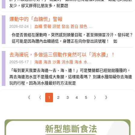
友少，卻又胖得比朋友多，就要趕
運動中的「血糖慌」警報
2026-02-24
血糖
警報
訊號
發出
蒼白
臉色
嚇壞
葡萄糖水
運送到
補
你是否曾經在運動時，突然感到頭暈目眩，甚至頻頻冒冷汗、發抖呢？
這可能是因為體內血糖過低，身體正在向你發出訊號喔！ 如
去海邊玩，多做這三個動作竟然可以「消水腫」！ ​
2025-05-17
海邊
海浪
沙灘
消水腫
海水
水壓
拋拋
赤腳
組織液
前進
「每到夏天我要去海邊～去、海、邊！」可是雙腿都已經拋拋腫腫的，
再去海邊泡水豈不是腫成大象腿，這樣能看嗎？ 別讓水腫阻礙你去海邊
玩的行程，因為消水腫最好的方法就是
《
〈
1
2
3
4
5
〉
》