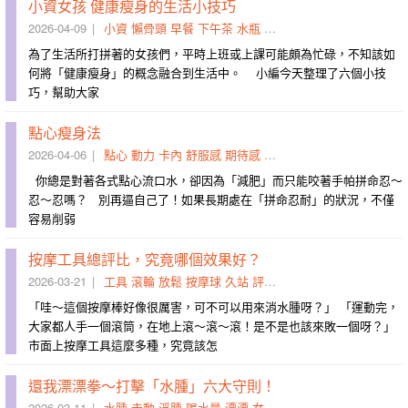
小資女孩 健康瘦身的生活小技巧
2026-04-09
小資
懶骨頭
早餐
下午茶
水瓶
準備
夜貓子
觀賞
位子
顯
為了生活所打拼著的女孩們，平時上班或上課可能頗為忙碌，不知該如
何將「健康瘦身」的概念融合到生活中。 小編今天整理了六個小技
巧，幫助大家
點心瘦身法
2026-04-06
點心
動力
卡內
舒服感
期待感
餅乾
益菌
順遂
條路
糖茶
你總是對著各式點心流口水，卻因為「減肥」而只能咬著手帕拼命忍～
忍～忍嗎？ 別再逼自己了！如果長期處在「拼命忍耐」的狀況，不僅
容易削弱
按摩工具總評比，究竟哪個效果好？
2026-03-21
工具
滾輪
放鬆
按摩球
久站
評比
深層
柔化
筋膜
肩頸
「哇～這個按摩棒好像很厲害，可不可以用來消水腫呀？」 「運動完，
大家都人手一個滾筒，在地上滾～滾～滾！是不是也該來敗一個呀？」
市面上按摩工具這麼多種，究竟該怎
還我漂漂拳～打擊「水腫」六大守則！
2026-03-11
水腫
走動
浮腫
喝水量
漂漂
女人
作息
打擊
滯留
養成