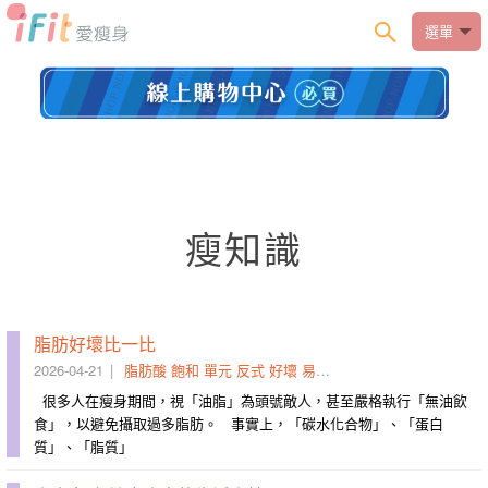
選單
瘦知識
脂肪好壞比一比
2026-04-21
脂肪酸
飽和
單元
反式
好壞
易容
隱身
魔鬼
標示為
膽固
很多人在瘦身期間，視「油脂」為頭號敵人，甚至嚴格執行「無油飲
食」，以避免攝取過多脂肪。 事實上，「碳水化合物」、「蛋白
質」、「脂質」