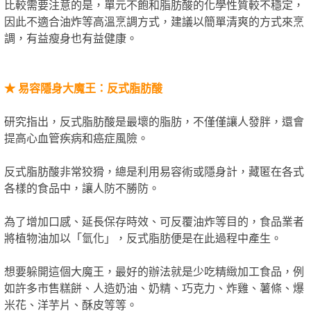
比較需要注意的是，單元不飽和脂肪酸的化學性質較不穩定，
因此不適合油炸等高溫烹調方式，建議以簡單清爽的方式來烹
調，有益瘦身也有益健康。
★
易容隱身大魔王：反式脂肪酸
研究指出，反式脂肪酸是最壞的脂肪，不僅僅讓人發胖，還會
提高心血管疾病和癌症風險。
反式脂肪酸非常狡猾，總是利用易容術或隱身計，藏匿在各式
各樣的食品中，讓人防不勝防。
為了增加口感、延長保存時效、可反覆油炸等目的，食品業者
將植物油加以「氫化」，反式脂肪便是在此過程中產生。
想要躲開這個大魔王，最好的辦法就是少吃精緻加工食品，例
如許多市售糕餅、人造奶油、奶精、巧克力、炸雞、薯條、爆
米花、洋芋片、酥皮等等。