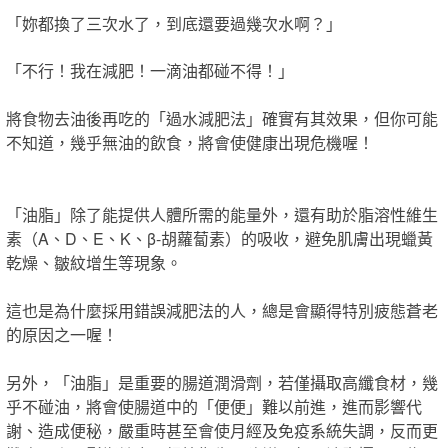
「妳都換了三次水了，到底還要過幾次水啊？」
「不行！我在減肥！一滴油都碰不得！」
將食物去油後再吃的「過水減肥法」確實有其效果，但你可能
不知道，幾乎無油的飲食，將會使健康出現危機喔！
「油脂」除了能提供人體所需的能量外，還有助於脂溶性維生
素（A、D、E、K、β-胡蘿蔔素）的吸收，避免肌膚出現蠟黃
乾燥、皺紋增生等現象。
這也是為什麼採用錯誤減肥法的人，總是會顯得特別疲態蒼老
的原因之一喔！
另外，「油脂」是重要的腸道潤滑劑，若僅攝取高纖食材，幾
乎不碰油，將會使腸道中的「便便」難以前進，進而影響代
謝、造成便秘，
嚴重時甚至會使月經及免疫系統失調，反而更