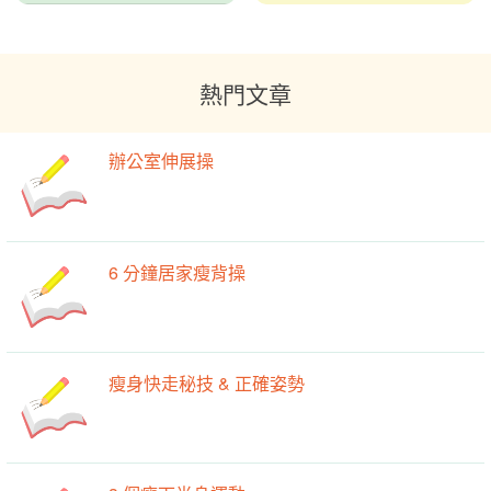
熱門文章
辦公室伸展操
6 分鐘居家瘦背操
瘦身快走秘技 & 正確姿勢