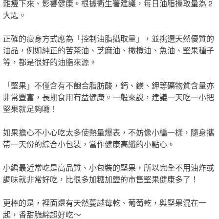
難瘦下來、影響健康。根據衛生署建議，每日油脂攝取量為 2
大匙。
正確的瘦身方式應為「控制油脂攝取量」，並挑選天然優質的
油品，例如純正的苦茶油、芝麻油、橄欖油、魚油、堅果種子
等，都是很好的油脂來源。
「堅果」不僅含有不飽合脂肪酸，鈣、鎂、鉀等礦物質含量亦
非常豐富，長期食用有益健康。一般來說，建議一天吃一小把
堅果就足夠囉！
如果擔心不小心吃太多使熱量爆表，不妨像小編一樣，隨身攜
帶一天份的綜合小包裝，當作健康高纖的小點心。
小編最近常吃是高品質、小包裝的堅果，所以完全不用油炸或
調味就非常好吃，比很多加糖加鹽的市售堅果健康多了！
更棒的是，裡面還有天然蔓越莓乾、葡萄乾，與堅果混在一
起，香甜脆綿超好吃～