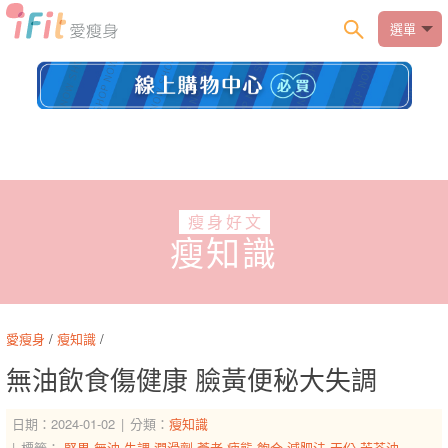
選單
瘦身好文
瘦知識
愛瘦身
/
瘦知識
/
無油飲食傷健康 臉黃便秘大失調
日期：2024-01-02
分類：
瘦知識
標籤：
堅果
無油
失調
潤滑劑
蒼老
疲態
飽合
減肥法
天份
苦茶油