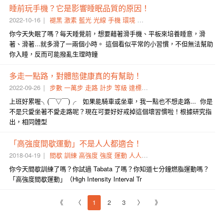
睡前玩手機？它是影響睡眠品質的原因！
2022-10-16
褪黑
激素
藍光
光線
手機
環境
平板
賀爾蒙
螢幕
太空人
你今天失眠了嗎？每天睡覺前，想要藉著滑手機、平板來培養睡意，滑
著、滑著...就多滑了一兩個小時。 這個看似平常的小習慣，不但無法幫助
你入睡，反而可能撥亂生理時鐘
多走一點路，對體態健康真的有幫助！
2022-09-26
步數
一萬步
走路
計步
等級
達標
活動量
那麼多
群眾
手環
上班好累喔╮(￣▽￣)╭ 如果能騎車或坐車，我一點也不想走路... 你是
不是只愛坐著不愛走路呢？現在可要好好戒掉這個壞習慣啦！根據研究指
出，相同體型
「高強度間歇運動」不是人人都適合！
2018-04-19
間歇
訓練
高強度
強度
運動
人人
正確性
合不合理
行事曆
你今天間歇訓練了嗎？你試過 Tabata 了嗎？你知道七分鐘燃脂運動嗎？
「高強度間歇運動」（High Intensity Interval Tr
《
〈
1
2
3
〉
》