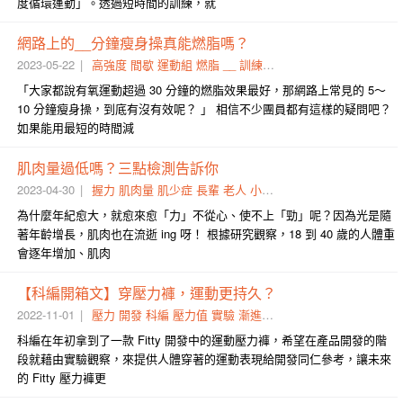
度循環運動」。透過短時間的訓練，就
網路上的__分鐘瘦身操真能燃脂嗎？
2023-05-22
高強度
間歇
運動組
燃脂
__
訓練
網路
運動
課表
腎上腺素
「大家都說有氧運動超過 30 分鐘的燃脂效果最好，那網路上常見的 5～
10 分鐘瘦身操，到底有沒有效呢？ 」 相信不少團員都有這樣的疑問吧？
如果能用最短的時間減
肌肉量過低嗎？三點檢測告訴你
2023-04-30
握力
肌肉量
肌少症
長輩
老人
小於
醫學
四肢
檢測
骨骼
為什麼年紀愈大，就愈來愈「力」不從心、使不上「勁」呢？因為光是隨
著年齡增長，肌肉也在流逝 ing 呀！ 根據研究觀察，18 到 40 歲的人體重
會逐年增加、肌肉
【科編開箱文】穿壓力褲，運動更持久？
2022-11-01
壓力
開發
科編
壓力值
實驗
漸進
無氧
耐力
開箱文
科編在年初拿到了一款 Fitty 開發中的運動壓力褲，希望在產品開發的階
段就藉由實驗觀察，來提供人體穿著的運動表現給開發同仁參考，讓未來
的 Fitty 壓力褲更