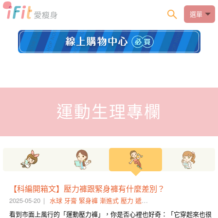
選單
運動生理專欄
【科編開箱文】壓力褲跟緊身褲有什麼差別？
2025-05-20
水球
牙膏
緊身褲
漸進式
壓力
遞減
加壓
科編
地心引力
差
看到市面上風行的「運動壓力褲」，你是否心裡也好奇：「它穿起來也很