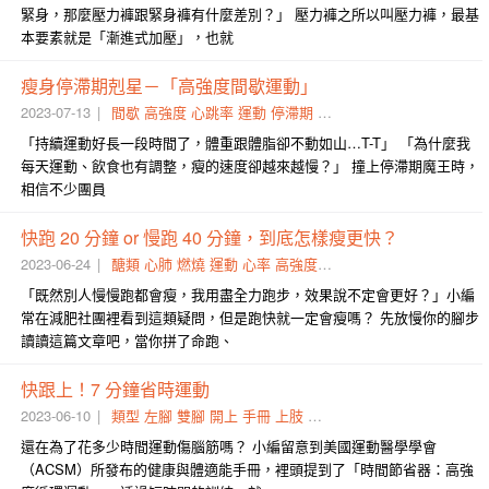
緊身，那麼壓力褲跟緊身褲有什麼差別？」 壓力褲之所以叫壓力褲，最基
本要素就是「漸進式加壓」，也就
瘦身停滯期剋星－「高強度間歇運動」
2023-07-13
間歇
高強度
心跳率
運動
停滯期
體能
極限
進行
剋星
無氧
「持續運動好長一段時間了，體重跟體脂卻不動如山…T-T」 「為什麼我
每天運動、飲食也有調整，瘦的速度卻越來越慢？」 撞上停滯期魔王時，
相信不少團員
快跑 20 分鐘 or 慢跑 40 分鐘，到底怎樣瘦更快？
2023-06-24
醣類
心肺
燃燒
運動
心率
高強度
停滯期
強度
功用
定義為
「既然別人慢慢跑都會瘦，我用盡全力跑步，效果說不定會更好？」小編
常在減肥社團裡看到這類疑問，但是跑快就一定會瘦嗎？ 先放慢你的腳步
讀讀這篇文章吧，當你拼了命跑、
快跟上！7 分鐘省時運動
2023-06-10
類型
左腳
雙腳
開上
手冊
上肢
站直
肌力
核心
高強度
還在為了花多少時間運動傷腦筋嗎？ 小編留意到美國運動醫學學會
（ACSM）所發布的健康與體適能手冊，裡頭提到了「時間節省器：高強