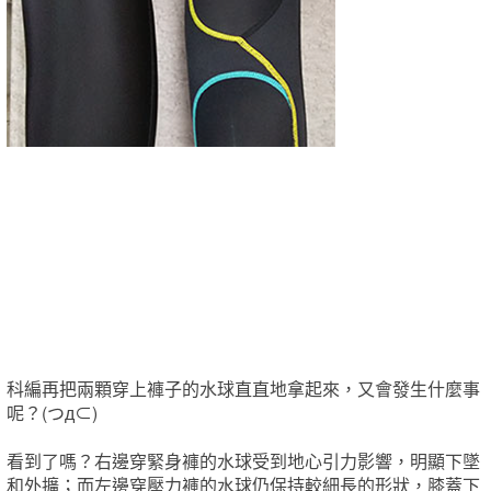
​科編再把兩顆穿上褲子的水球直直地拿起來，又會發生什麼事
呢？(つд⊂)
看到了嗎？右邊穿緊身褲的水球受到地心引力影響，明顯下墜
和外擴；而左邊穿壓力褲的水球仍保持較細長的形狀，膝蓋下