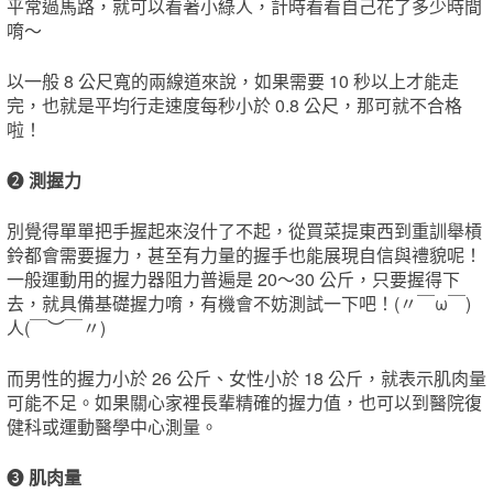
平常過馬路，就可以看著小綠人，計時看看自己花了多少時間
唷～
以一般 8 公尺寬的兩線道來說，如果需要 10 秒以上才能走
完，也就是平均行走速度每秒小於 0.8 公尺，那可就不合格
啦！
❷
測握力
別覺得單單把手握起來沒什了不起，從買菜提東西到重訓舉槓
鈴都會需要握力，甚至有力量的握手也能展現自信與禮貌呢！
一般運動用的握力器阻力普遍是 20～30 公斤，只要握得下
去，就具備基礎握力唷，有機會不妨測試一下吧！(〃￣ω￣)
人(￣︶￣〃)
而男性的握力小於 26 公斤、女性小於 18 公斤，就表示肌肉量
可能不足。如果關心家裡長輩精確的握力值，也可以到醫院復
健科或運動醫學中心測量。
❸
肌肉量