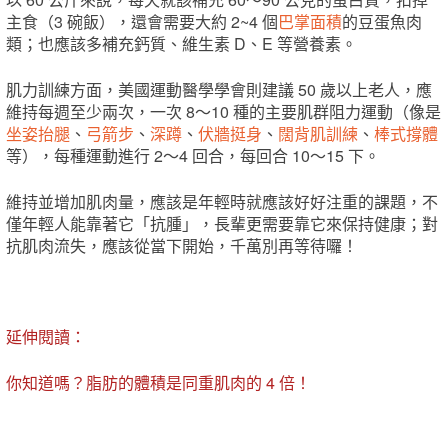
主食（3 碗飯），還會需要大約 2~4 個
巴掌面積
的豆蛋魚肉
類；也應該多補充鈣質、維生素 D、E 等營養素。
肌力訓練方面，美國運動醫學學會則建議 50 歲以上老人，應
維持每週至少兩次，一次 8～10 種的主要肌群阻力運動（像是
坐姿抬腿
、
弓箭步
、
深蹲
、
伏牆挺身
、
闊背肌訓練
、
棒式撐體
等），每種運動進行 2～4 回合，每回合 10～15 下。
維持並增加肌肉量，應該是年輕時就應該好好注重的課題，不
僅年輕人能靠著它「抗腫」，長輩更需要靠它來保持健康；對
抗肌肉流失，應該從當下開始，千萬別再等待囉！
延伸閱讀：
你知道嗎？脂肪的體積是同重肌肉的 4 倍！