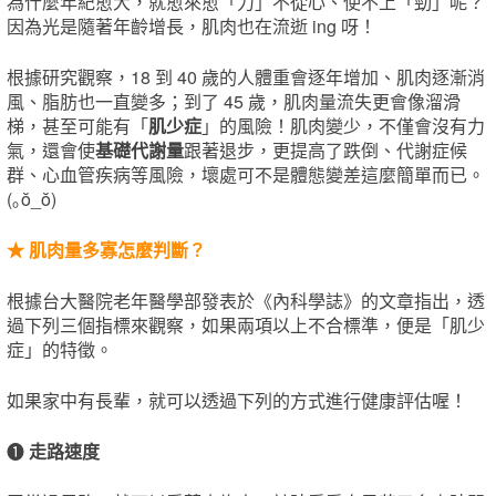
為什麼年紀愈大，就愈來愈「力」不從心、使不上「勁」呢？
因為光是隨著年齡增長，肌肉也在流逝 ing 呀！
根據研究觀察，18 到 40 歲的人體重會逐年增加、肌肉逐漸消
風、脂肪也一直變多；到了 45 歲，肌肉量流失更會像溜滑
梯，甚至可能有「
肌少症
」的風險！肌肉變少，不僅會沒有力
氣，還會使
基礎代謝量
跟著退步，更提高了跌倒、代謝症候
群、心血管疾病等風險，壞處可不是體態變差這麼簡單而已。
(｡ŏ_ŏ)
★ 肌肉量多寡怎麼判斷？
根據台大醫院老年醫學部發表於《內科學誌》的文章指出，透
過下列三個指標來觀察，如果兩項以上不合標準，便是「肌少
症」的特徵。
如果家中有長輩，就可以透過下列的方式進行健康評估喔！
❶
走路速度