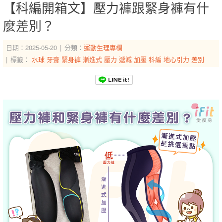
【科編開箱文】壓力褲跟緊身褲有什
麼差別？
日期：2025-05-20
分類：
運動生理專欄
標籤：
水球
牙膏
緊身褲
漸進式
壓力
遞減
加壓
科編
地心引力
差別