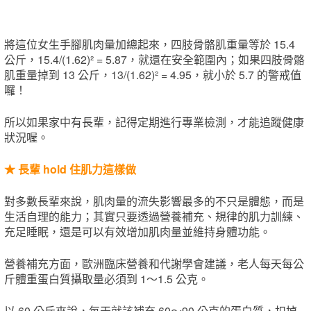
​將這位女生手腳肌肉量加總起來，四肢骨骼肌重量等於 15.4
公斤，15.4/(1.62)² = 5.87，就還在安全範圍內；如果四肢骨骼
肌重量掉到 13 公斤，13/(1.62)² = 4.95，就小於 5.7 的警戒值
囉！
所以如果家中有長輩，記得定期進行專業檢測，才能追蹤健康
狀況喔。
★ 長輩 hold 住肌力這樣做
對多數長輩來說，肌肉量的流失影響最多的不只是體態，而是
生活自理的能力；其實只要透過營養補充、規律的肌力訓練、
充足睡眠，還是可以有效增加肌肉量並維持身體功能。
營養補充方面，歐洲臨床營養和代謝學會建議，老人每天每公
斤體重蛋白質攝取量必須到 1～1.5 公克。
以 60 公斤來說，每天就該補充 60～90 公克的蛋白質，扣掉