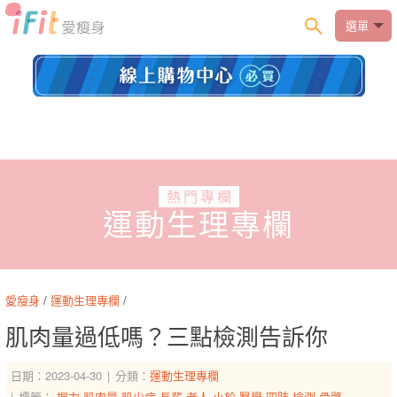
選單
熱門專欄
運動生理專欄
愛瘦身
/
運動生理專欄
/
肌肉量過低嗎？三點檢測告訴你
日期：2023-04-30
分類：
運動生理專欄
標籤：
握力
肌肉量
肌少症
長輩
老人
小於
醫學
四肢
檢測
骨骼