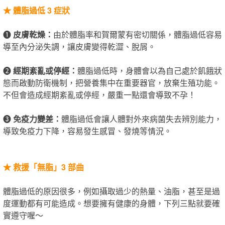
★
體脂過低 3 症狀
❶
皮膚乾燥：
由於體脂率​和賀爾蒙有密切關係，體脂過低容易
導至內分泌失調，讓皮膚變得乾澀、脫屑。
❷
經期紊亂或停經：
體脂過低時，身體會以為自己處於飢餓狀
態而啟動防衛機制，把營養集中在重要器官，放棄生殖功能。
不但會造成經期紊亂或停經，嚴重一點還會導致不孕！
❸
免疫力變差：
體脂過低會讓人體對外來病菌失去辨別能力，
導致免疫力下降，容易發生感冒、發燒等情況。
★
救援「無脂」3 部曲
體脂過低的原因很多，例如攝取過少的熱量、油脂，甚至是過
度運動都有可能造成。想要擁有健康的身體，下列三點就要確
實遵守喔～