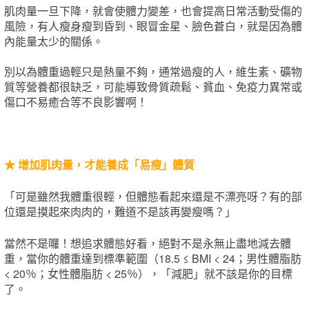
肌肉量一旦下降，就會使體力變差，也會提高日常活動受傷的
風險，有人瘦身瘦到昏到、眼冒金星、臉色蒼白，就是因為體
內能量太少的關係。
別以為體重過輕只是熱量不夠，通常過瘦的人，維生素、礦物
質等營養都很缺乏，可能導致骨質疏鬆、貧血、免疫力異常或
傷口不易癒合等不良影響啊！
★ 增加肌肉量，才能養成「易瘦」體質
「可是雖然我體重很輕，但體態看起來還是不漂亮呀？有的部
位還是摸起來肉肉的，難道不是該再變瘦嗎？」
當然不是囉！想追求體態好看，絕對不是永無止盡地減去體
重，當你的體重達到標準範圍（18.5 ≤ BMI < 24；男性體脂肪
< 20％；女性體脂肪 < 25％），「減肥」就不該是你的目標
了。