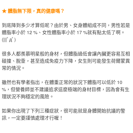
★
體脂無下限，真的健康嗎？
到底降到多少才算低呢？由於男、女身體組成不同，男性若是
體脂率小於 12 %、女性體脂率小於 17 %就有點太低了啊。
(|||ﾟдﾟ)
很多人都羨慕明星般的身材，但體脂過低會讓內臟更容易互相
碰撞、脫垂，甚至造成免疫力下降，女生​則​可能發生荷爾蒙異
常的情況。
雖然也有學者指出，在體重正常的狀況下體脂可以低於 10
%，但營養師並不建議追求這麼極端的身材目標，因為會有生
理狀況不夠穩定的風險。
如果你出現了下列三種症狀，很可能就是身體開始抗議的警
訊，一定要謹慎處理才行喔！