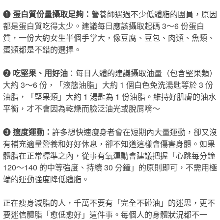
❶
蛋白質份量攝取足夠：
營養師遇過不少低體脂的團員，原因
都是蛋白質吃得太少。建議每日應該攝取起碼 3～6 份蛋白
質，一份大約女生半個手掌大，像豆腐、豆包、肉類、魚類、
蛋類都是不錯的選擇。
❷
吃堅果、用好油
：每日人體的建議攝取油量（包含堅果類）
大約 3～6 份，「液態油脂」大約 1 個白色免洗湯匙等於 3 份
油脂，「堅果類」大約 1 湯匙為 1 份油脂。維持好肌膚的油水
平衡，才不會因為乾燥而臉泛油光或脫屑唷～
❸
適度運動：
許多想快速瘦身者會在短期內大量運動，卻又沒
有補充適量營養和好好休息，卻不知道這樣​會​傷害身體。如果
體脂在正常標準之內，從事有氧運動會建議把握​「​心跳每分鐘
120～140 的中等強度、持續 30 分鐘​」​的原則即可，不需用極
端的運動強度降低體脂。
正在瘦身減脂的人，千萬不要有「完全不碰油」的迷思，更不
要迷信體脂「愈低愈好」這件事。每個人的身體狀況都不一