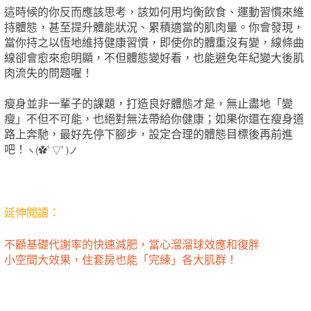
這時候的你反而應該思考，該如何用均衡飲食、運動習慣來維
持體態，甚至提升體能狀況、累積適當的肌肉量。你會發現，
當你持之以恆地維持健康習慣，即使你的體重沒有變，線條曲
線卻會愈來愈明顯，不但體態變好看，也能避免年紀變大後肌
肉流失的問題喔！
瘦身並非一輩子的課題，打造良好體態才是，無止盡地「變
瘦」不但不可能，也絕對無法帶給你健康；如果你還在瘦身道
路上奔馳，最好先停下腳步，設定合理的體態目標後再前進
吧！
ヽ(✿ﾟ▽ﾟ)ノ
延伸閱讀：
不顧基礎代謝率的快速減肥，當心溜溜球效應和復胖
小空間大效果，住套房也能「完練」各大肌群！