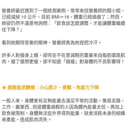
營養師最近遇到了一個檢測案例，常常來找營養師的簡小姐，
已經減掉 10 公斤，目前 BMI＝18，體重已經過瘦了；然而，
她卻仍然不滿意地詢問：「飲食該怎麼調整，才能讓體重繼續
往下降？」
看到她期待答案的眼神，營養師真為她捏把冷汗。
許多人對瘦身上癮，卻完全不在意減輕的重量來自脂肪還是肌
肉，瘦了還想更瘦，卻不知道「過瘦」對身體的不良影響呀！
★ 病態追求變瘦：小心肌少、骨鬆、免疫力下降
一般人來，身體會有足夠能量去滿足平常的活動，像是走路、
工作、搬東西...但是體重過輕的人因為體內能量太低，再加上
飲食被限制，身體無法從外界得到能量，就會消耗本身的組織
來產能，造成肌肉流失。