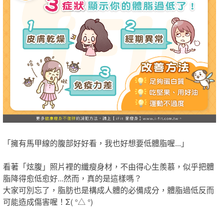
「​擁有馬甲線的腹部好好看，我也好想要低體脂喔...」
看著「炫腹」照片裡的纖瘦身材，​不由得心生羨慕，​似乎把體
脂降得愈低愈好​...​然而​​，​真的是這樣嗎？
大家可別忘了，脂肪也是構成人體的必備成分，體脂過低​反而​
可能造成傷害​喔​！Σ( °△ °)