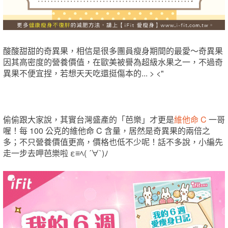
酸酸甜甜的奇異果，相信是很多團員瘦身期間的最愛～奇異果
因其高密度的營養價值，在歐美被譽為超級水果之一，不過奇
異果不便宜捏，若想天天吃還挺傷本的... > <"
偷偷跟大家說，其實台灣盛產的「芭樂」才更是
維他命 C
一哥
喔！每 100 公克的維他命 C 含量，居然是奇異果的兩倍之
多；不只營養價值更高，價格也低不少呢！話不多說，小編先
走一步去呷芭樂啦 ε≡ﾍ( ´∀`)ﾉ