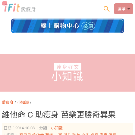
選單
瘦身好文
小知識
愛瘦身
/
小知識
/
維他命 C 助瘦身 芭樂更勝奇異果
日期：2014-10-08
分類：
小知識
標籤：
奇異果
維他命
芭樂
一哥
譽為
歐美
之多
盛產
密度
價格