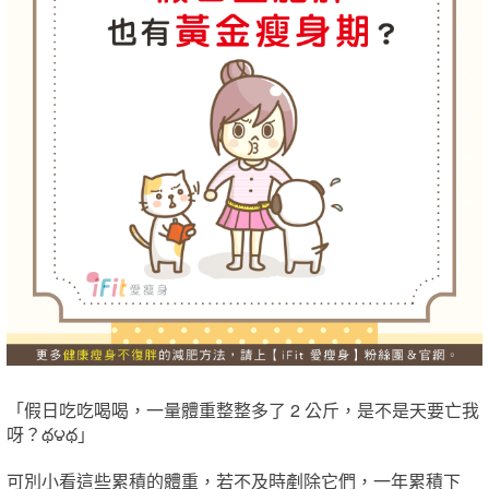
「假日吃吃喝喝，一量體重整整多了 2 公斤，是不是天要亡我
呀？థ౪థ」
可別小看這些累積的體重，若不及時剷除它們，一年累積下