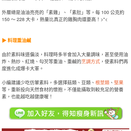
外層總是油油亮亮的「素雞」、「素肚」等，每 100 公克約
150 ～ 228 大卡，熱量比真正的雞胸肉還要高！>"<
▶︎ 料理重油鹹
由於素料味道偏淡，料理時多半會加入大量調味，甚至使用油
炸、熱炒、紅燒、勾芡等重油、重鹹的
烹調方式
，使素料們再
度進化成爆卡大軍。
小編建議少吃仿葷素料，多選擇菇類、豆類、
根莖類
、
堅果
等，重新投向天然食材的懷抱，不僅能攝取到較充足的營養
素，也能越吃越健康喔！