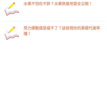
水果不怕吃不胖？水果熱量地雷全公開！
努力運動還是瘦不了？該檢視你的基礎代謝率
囉！
-->
-->
生理期瘦身減肥系列之二：月經後的黃金瘦身
期
運動不僅僅只是消耗幾百卡，還能幫助你降脂
肪、增肌肉唷！