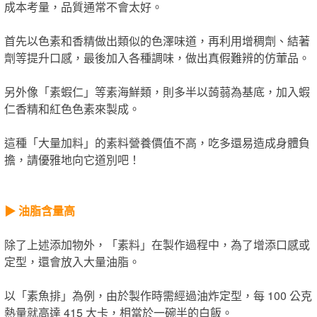
成本考量，品質通常不會太好。
首先以色素和香精做出類似的色澤味道，再利用增稠劑、結著
劑等提升口感，最後加入各種調味，做出真假難辨的仿葷品。
另外像「素蝦仁」等素海鮮類，則多半以蒟蒻為基底，加入蝦
仁香精和紅色色素來製成。
這種「大量加料」的素料營養價值不高，吃多還易造成身體負
擔，請優雅地向它道別吧！
▶︎ 油脂含量高
除了上述添加物外，「素料」在製作過程中，為了增添口感或
定型，還會放入大量油脂。
以「素魚排」為例，由於製作時需經過油炸定型，每 100 公克
熱量就高達 415 大卡，相當於一碗半的白飯。