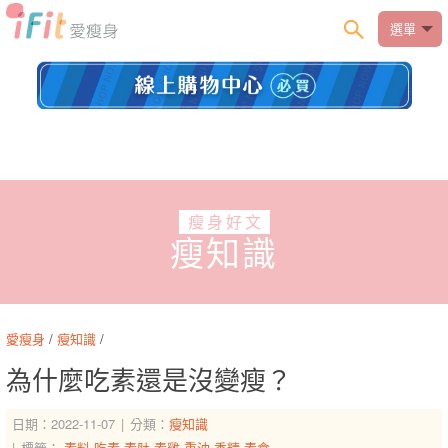
選單
瘦身好文
瘦知識
愛瘦身
/
瘦知識
/
為什麼吃素還是沒變瘦？
日期：2022-11-07
分類：
瘦知識
標籤：
素料
吃素
素肚
素雞
重油
香精
素食