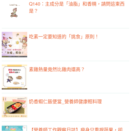
Q140：主成分是「油脂」和香精，請問這東西
是？
吃素一定要知道的「挑食」原則！
素雞熱量竟然比雞肉還高？
奶香蝦仁飯便當_營養師健康輕料理
【營養師工作觀察日誌】瘦身只重視蔬果，卻