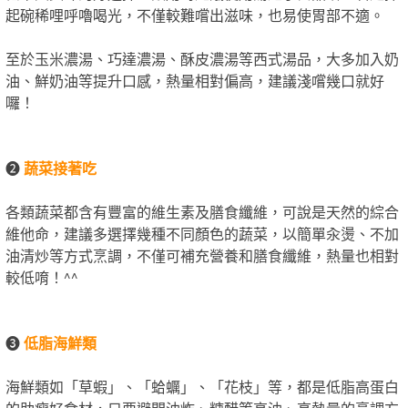
起碗稀哩呼嚕喝光，不僅較難嚐出滋味，也易使胃部不適。
至於玉米濃湯、巧達濃湯、酥皮濃湯等西式湯品，大多加入奶
油、鮮奶油等提升口感，熱量相對偏高，建議淺嚐幾口就好
囉！
❷
蔬菜接著吃
各類蔬菜都含有豐富的維生素及膳食纖維，可說是天然的綜合
維他命，建議多選擇幾種不同顏色的蔬菜，以簡單汆燙、不加
油清炒等方式烹調，不僅可補充營養和膳食纖維，熱量也相對
較低唷！^^
❸
低脂海鮮類
海鮮類如「草蝦」、「蛤蠣」、「花枝」等，都是低脂高蛋白