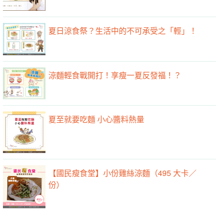
夏日涼食祭？生活中的不可承受之「輕」！
涼麵輕食戰開打！享瘦一夏反發福！？
夏至就要吃麵 小心醬料熱量
【國民瘦食堂】小份雞絲涼麵（495 大卡／
份）