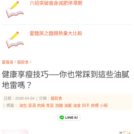
六招突破瘦身減肥停滯期
愛麵族之麵類熱量大比較
愛瘦身
/
瘦飲食
/
健康享瘦技巧──你也常踩到這些油膩
地雷嗎？
日期：2026-04-24
分類：
瘦飲食
標籤：
油包
菜湯
肉燥
青菜
泡麵
油膩
油會
四不
商標
小碗