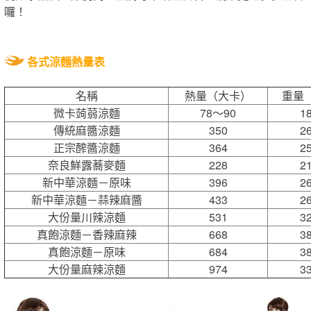
囉！
各式涼麵熱量表
名稱
熱量（大卡）
重量
微卡蒟蒻涼麵
78～90
1
傳統麻醬涼麵
350
2
正宗醡醬涼麵
364
2
奈良鮮露蕎麥麵
228
2
新中華涼麵－原味
396
2
新中華涼麵－蒜辣麻醬
433
2
大份量川辣涼麵
531
3
真飽涼麵－香辣麻辣
668
3
真飽涼麵－原味
684
3
大份量麻辣涼麵
974
3