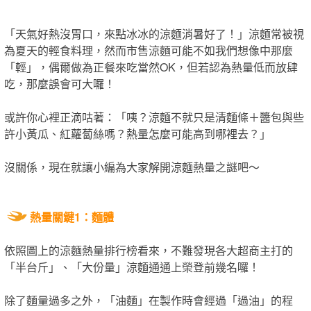
「天氣好熱沒胃口，來點冰冰的涼麵消暑好了！」涼麵常被視
為夏天的輕食料理，然而市售涼麵可能不如我們想像中那麼
「輕」，偶爾做為正餐來吃當然OK，但若認為熱量低而放肆
吃，那麼誤會可大囉！
或許你心裡正滴咕著：「咦？涼麵不就只是清麵條＋醬包與些
許小黃瓜、紅蘿蔔絲嗎？熱量怎麼可能高到哪裡去？」
沒關係，現在就讓小編為大家解開涼麵熱量之謎吧～
熱量關鍵1：麵體
依照圖上的涼麵熱量排行榜看來，不難發現各大超商主打的
「半台斤」、「大份量」涼麵通通上榮登前幾名囉！
除了麵量過多之外，「油麵」在製作時會經過「過油」的程