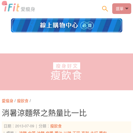
選單
瘦身好文
瘦飲食
愛瘦身
/
瘦飲食
/
消暑涼麵祭之熱量比一比
日期：2013-07-09
分類：
瘦飲食
標籤：
涼麵
中華
油麵
麻醬
醬汁
川辣
正宗
高到
主打
醬包