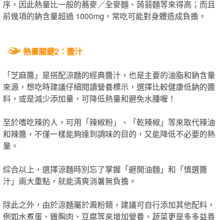
序，因此熱量比一般的蕎麥／全麥麵、蒟蒻麵等來得高；而且
前幾項的鈉含量超過 1000mg，常吃可能對身體造成負擔。
熱量關鍵2：醬汁
「芝麻醬」是搭配涼麵的經典醬汁，也是主要的油脂和鈉含量
來源，想吃時建議仔細閱讀營養標示，選擇比較健康低鈉的醬
料，或是減少添加量，可降低熱量和避免水腫喔！
至於嗜吃辣的人，可用「辣椒粉」、「乾辣椒」等來取代辣油
和辣醬，不僅一樣能夠達到調味的目的，又能降低不必要的熱
量。
綜合以上，選擇涼麵時別忘了掌握「避開油麵」和「慎選醬
汁」兩大重點，就能清爽消暑無負擔。
除此之外，由於涼麵屬於澱粉類，建議可自行添加其他配料，
例如水煮蛋、雞胸肉、豆腐等來增加營養，蔬菜更是多多益善