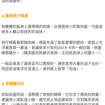
油包減量吧！
飯淋肉汁菜湯
★
熱騰騰的飯淋上香噴噴的肉燥，台灣道地小吃魯肉飯，可能是
很多人難以割捨的好滋味。
但仔細看看那鍋肉燥，裡面充滿了紮紮實實的肥肉，表面上也
浮著厚厚一層油，會讓原本只有約200大卡的一碗白飯，熱量
瞬間飆升。（雞肉飯的熱量也很高，主因就是淋上的醬汁。）
一般店家為了讓青菜可口賣相好，通常會用大量的油下去炒，
而這些油會浮在菜湯上，淋到飯上就等「加油」。
把湯喝光光
★
就如前面所說，湯聚積了食物的精華，也包含了爆表的熱量。
建議用小湯匙或小碗，適可而止地品嘗就好，可別喝到見底
啊！（小編自首，以前真的都會把湯喝到看見碗底的店家商