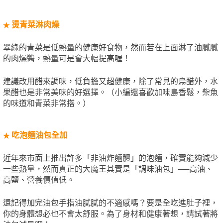
燙青菜淋肉燥
★
翠綠的青菜是低熱量的健康好食物，然而若在上面淋了油膩膩
的肉燥醬，熱量可是會大幅提高喔！
建議改用醋來調味，低負擔又超健康，除了常見的烏醋外，水
果醋也是非常美味的好選擇。（小編還喜歡加味島香鬆，柴魚
的味道和青菜非常搭。）
吃泡麵油包全加
★
近年來市面上推出許多「非油炸麵體」的泡麵，確實能夠減少
一些熱量，然而真正的大魔王其實是「調味油包」──高油、
高鹽、營養價值低。
還記得加完油包手指油膩膩的不適感嗎？要是全吃進肚子裡，
你的身體想必也不會太舒服。為了身材和健康著想，請試著將