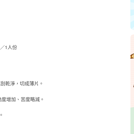
類／1人份
膜刮乾淨，切成薄片。
脆度增加、苦度略減。
。