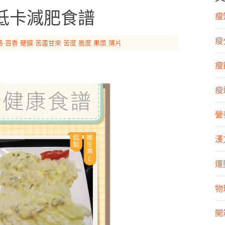
低卡減肥食譜
瘦知
瘦
格
百香
硬膜
苦盡甘來
苦度
脆度
果漿
薄片
瘦飲
瘦運
營
漢
運
物
開