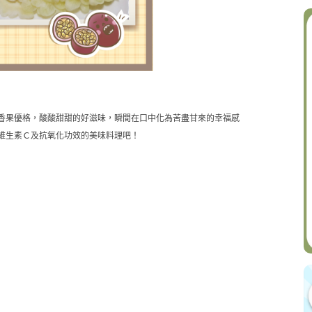
香果優格，酸酸甜甜的好滋味，瞬間在口中化為苦盡甘來的幸福感
維生素Ｃ及抗氧化功效的美味料理吧！