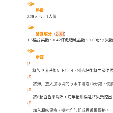
熱量
229大卡／1人份
營養成分
（
說明
）
1.5碟蔬菜類、0.42杯低脂乳品類、1.09份水果
步驟
將苦瓜洗淨後切下1／4，刨去籽後將內層硬
將薄片放入加冰塊的冰水中浸泡10分鐘，使
將3顆百香果洗淨，切半後用湯匙將果漿挖出
加入原味優格，攪拌均勻即成百香果優格。