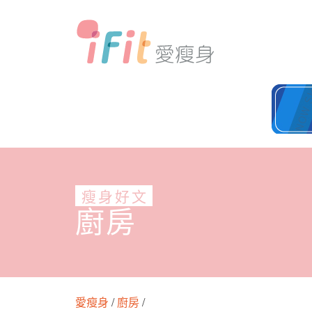
瘦身好文
廚房
愛瘦身
/
廚房
/