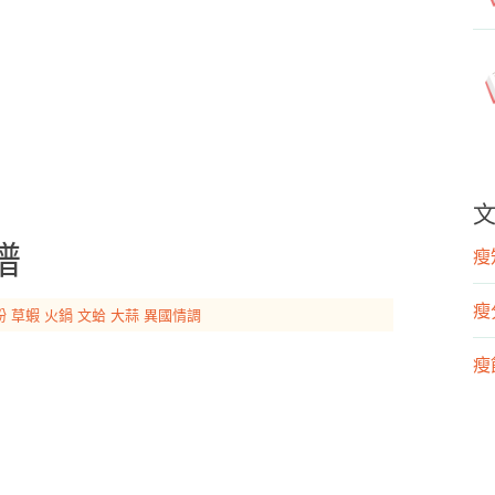
譜
瘦知
瘦
粉
草蝦
火鍋
文蛤
大蒜
異國情調
瘦飲
瘦運
營