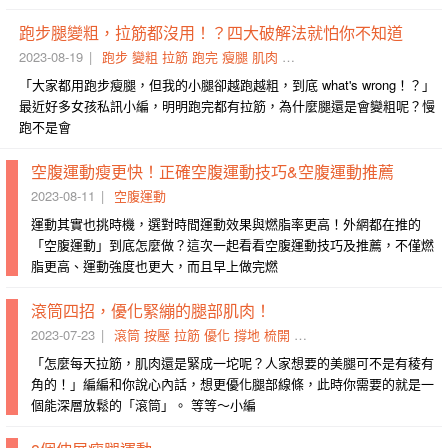
跑步腿變粗，拉筋都沒用！？四大破解法就怕你不知道
2023-08-19
跑步
變粗
拉筋
跑完
瘦腿
肌肉
腿部
變細
解決
破解法
「大家都用跑步瘦腿，但我的小腿卻越跑越粗，到底 what's wrong！？」
最近好多女孩私訊小編，明明跑完都有拉筋，為什麼腿還是會變粗呢？慢
跑不是會
空腹運動瘦更快！正確空腹運動技巧&空腹運動推薦
2023-08-11
空腹運動
運動其實也挑時機，選對時間運動效果與燃脂率更高！外網都在推的
「空腹運動」到底怎麼做？這次一起看看空腹運動技巧及推薦，不僅燃
脂更高、運動強度也更大，而且早上做完燃
滾筒四招，優化緊繃的腿部肌肉！
2023-07-23
滾筒
按壓
拉筋
優化
撐地
梳開
梳子
糾結
打結
翹腳
「怎麼每天拉筋，肌肉還是緊成一坨呢？人家想要的美腿可不是有稜有
角的！」編編和你說心內話，想更優化腿部線條，此時你需要的就是一
個能深層放鬆的「滾筒」。 等等～小編