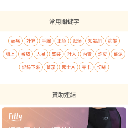
常用關鍵字
頭痛
計算
手腕
正負
厭煩
知識網
病變
舖上
番茄
人易
盛裝
計入
內彎
炸皮
薑泥
記錄下來
蕃茄
起士片
零卡
切絲
贊助連結