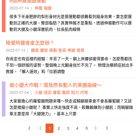
8個伸展瘦腿運動
2023-07-14
伸展
瘦腿
很多下半身肥胖的梨形身材光是靠運動都很難看到瘦身效果，要怎麼運
動到正確的大腿、臀部脂肪？其實伸展才是重點，透過伸展動作可以運
動到大腿及小腿深層肌肉、拉長肌肉線條
睡覺時腰會痠怎麼辦？
2023-07-14
腰痠
腰部
移動
墊高
棉被
睡覺
空隙
填滿
枕頭
吐氣
你肯定也有這樣的經驗：辛苦了一天，躺上床腰卻痠得要命，怎麼喬都找
不到一個舒服的姿勢，整個晚上光翻身就忙不完了。 物理治療師這就出手
救援，「懶人速效」和「拉筋調整
瘦小腿大作戰！還我修長動人的美腿曲線～
2023-07-04
小腿
成因
蘿蔔
醫師
阻力
內彎
專訪
施打
正負
參閱
大家最擔心的蘿蔔腿問題來囉～快走或騎腳踏車會不會長蘿蔔腿？又該
怎麼樣瘦小腿呢？ 事實上快走強度不高，較難鍛鍊到小腿肌；而騎腳踏
車主要是用「大腿施力」，基本上只要
《
〈
1
2
3
4
5
〉
》