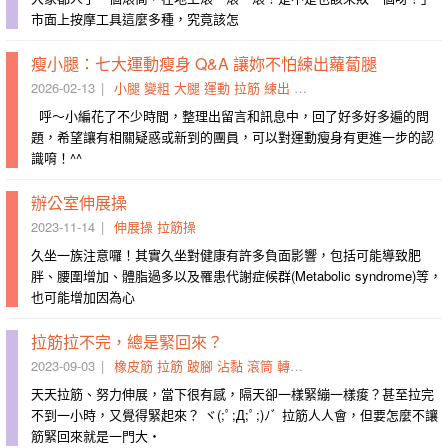
市面上按摩工具這麼多種，究竟該怎
瘦小腿：七大運動瘦身 Q&A 讓妳不怕練出蘿蔔腿
2026-02-13
小腿
變粗
大腿
運動
拉筋
練出
阻力
重金
區間
線條
呼～小編花了不少時間，整理出留言和訊息中，回了好多好多遍的問
題，希望讓有相關疑惑或新到的團員，可以對運動瘦身有更進一步的認
識唷！^^
辦公室伸展操
2023-11-14
伸展操
拉筋操
久坐一族注意囉！其實久坐對健康有許多負面影響，包括可能導致肥
胖、腰圍增加、體脂過多以及罹患代謝症候群(Metabolic syndrome)等，
也可能增加因為心
拉筋拉不完，總是緊回來？
2023-09-03
橡皮筋
拉筋
跛腳
沾黏
滾筒
轉頭
了結
肌肉
長度
兇手
天天拉筋、努力伸展，當下很有感，隔天卻一樣緊繃一樣痠？甚至拉完
不到一小時，又覺得緊起來？ ヾ(;ﾟ;Д;ﾟ;)ﾉﾞ 拉筋人人會，但要怎麼不讓
筋緊回來就是一門大・