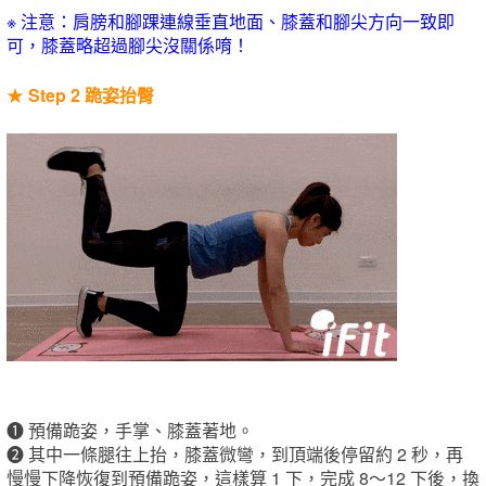
※ 注意：肩膀和腳踝連線垂直地面、膝蓋和腳尖方向一致即
可，膝蓋略超過腳尖沒關係唷！
★
Step 2 跪姿抬臀
❶
預備跪姿，手掌、膝蓋著地。
❷
其中一條腿往上抬，膝蓋微彎，到頂端後停留約 2 秒，再
慢慢下降恢復到預備跪姿，這樣算 1 下，完成 8～12 下後，換