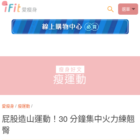
選單
瘦身好文
瘦運動
愛瘦身
/
瘦運動
/
屁股造山運動！30 分鐘集中火力練翹
臀