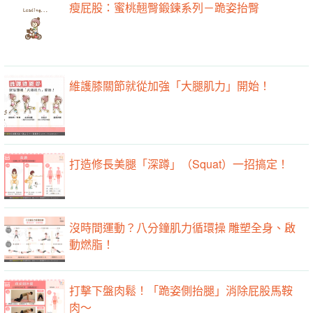
瘦屁股：蜜桃翹臀鍛鍊系列－跪姿抬臀
維護膝關節就從加強「大腿肌力」開始！
打造修長美腿「深蹲」（Squat）一招搞定！
沒時間運動？八分鐘肌力循環操 雕塑全身、啟
動燃脂！
打擊下盤肉鬆！「跪姿側抬腿」消除屁股馬鞍
肉～