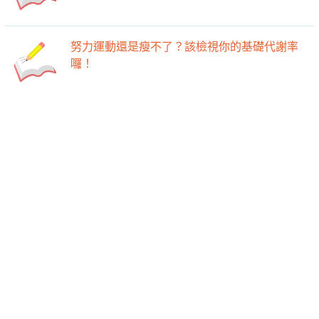
努力運動還是瘦不了？該檢視你的基礎代謝率
囉！
-->
-->
最新活動
瘦身好文
廚房
健身房
小知識
熱門專欄