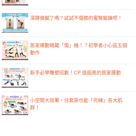
深蹲做膩了嗎？試試不傷膝的蜜臀鍛鍊吧！
居家運動暗藏「傷」機！？初學者小心這五個
動作
新手必學雕塑招數！CP 值超高的居家運動
小空間大效果，住套房也能「完練」各大肌
群！