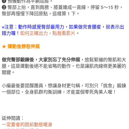
❶
預備動作為平躺屈膝。
❷
臀部上抬，直到肩膀、膝蓋連成一直線，停留 5～15 秒，
臀部再慢慢下降回原點，這樣算 1 下。
※注意：動作時感覺臀部最用力，如果做完會腰痠，就表示出
錯力囉！
如何正確出力，點我看影片
。
★
運動後靜態伸展
做完臀部鍛鍊後，大家別忘了充分伸展
，放鬆緊繃的臀肌和大
腿，這是運動後絕不能省略的動作，也是讓肌肉線條更美麗的
關鍵。
小編最後要提醒團員，想讓身材更勻稱，可別只「挑食」鍛鍊
一個部位，全身肌群均衡訓練，才能當個零死角美人喔！
延伸閱讀：
一定要會的跑前動態暖身