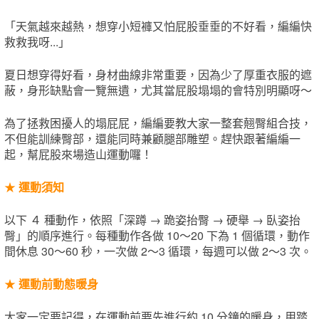
「天氣越來越熱，想穿小短褲又怕屁股垂垂的不好看，編編快
救救我呀...」
夏日想穿得好看，身材曲線非常重要，因為少了厚重衣服的遮
蔽，身形缺點會一覽無遺，尤其當屁股塌塌的會特別明顯呀～
為了拯救困擾人的塌屁屁，編編要教大家一整套翹臀組合技，
不但能訓練臀部，還能同時兼顧腿部雕塑。趕快跟著編編一
起，幫屁股來場造山運動囉！
★
運動須知
以下 ４ 種動作，依照「深蹲 → 跪姿抬臀 → 硬舉 → 臥姿抬
臀」的順序進行。每種動作各做 10～20 下為 1 個循環，動作
間休息 30～60 秒，一次做 2～3 循環，每週可以做 2～3 次。
★
運動前動態暖身
大家一定要記得，在運動前要先進行約 10 分鐘的暖身，用踏