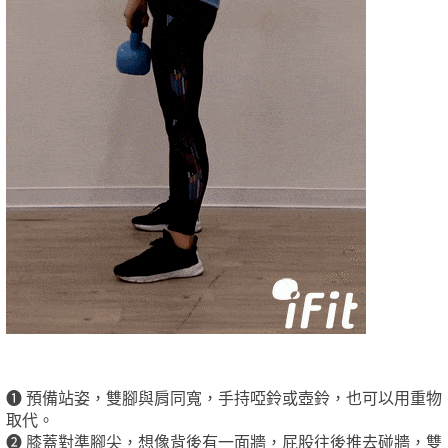
❶
預備站姿，雙腳與肩同寬，手持啞鈴或壺鈴，也可以用重物
取代。
❷
膝蓋對準腳尖，想像背後有一面牆，屁股往後推去碰牆，雙