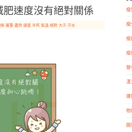
與減肥速度沒有絕對關係
瘦知
瘦
關係
著重
盡快
速度
半死
氣溫
絕對
大汗
汗水
瘦飲
瘦運
營
漢
運
物
開