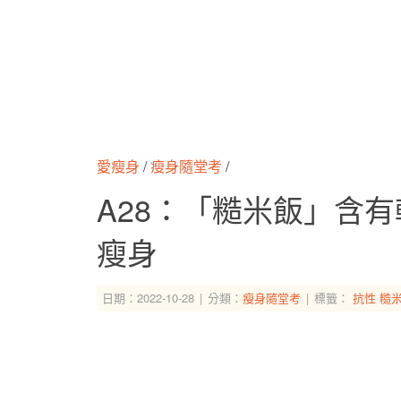
愛瘦身
/
瘦身隨堂考
/
A28：「糙米飯」含
瘦身
日期：2022-10-28
分類：
瘦身隨堂考
標籤：
抗性
糙