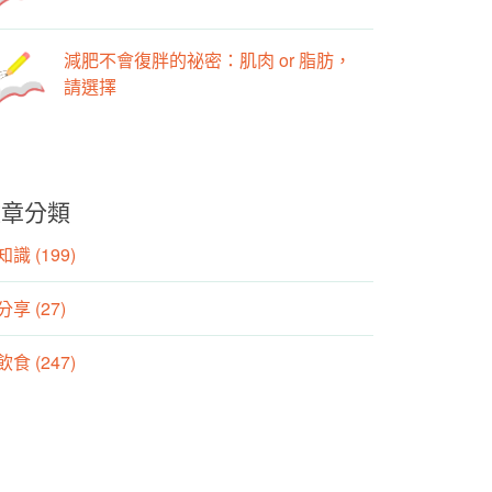
減肥不會復胖的祕密：肌肉 or 脂肪，
請選擇
文章分類
識 (199)
分享 (27)
食 (247)
動 (155)
養師專欄 (106)