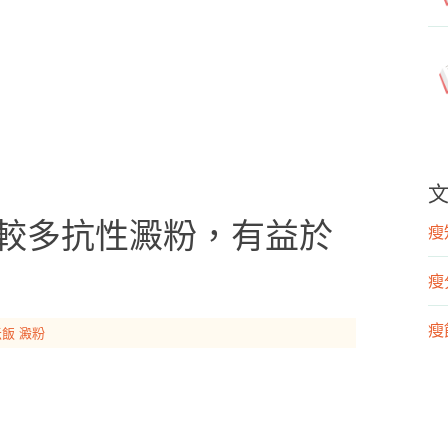
有較多抗性澱粉，有益於
瘦知
瘦
瘦飲
米飯
澱粉
瘦運
營