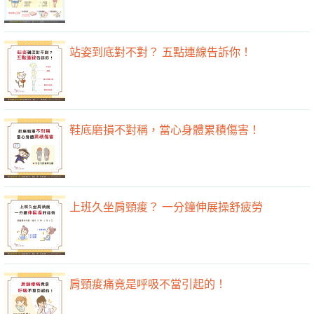
站姿到底對不對？ 五點連線告訴你！
鞋底磨損不對稱，當心身體累積傷害！
上班久坐肩頸痠？ 一分鐘伸展操舒疲勞
肩頸痠痛竟是呼吸不當引起的！