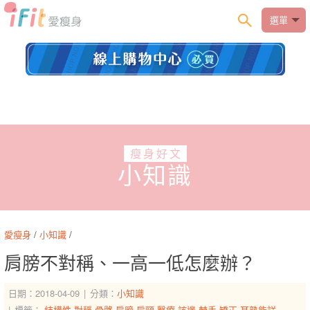
選單
瘦身好文
小知識
愛瘦身
/
小知識
/
肩膀不對稱、一高一低怎麼辦？
日期：2018-04-09
分類：
小知識
標籤：
結構性
對稱
骨骼
肩膀
肩頸
醫療
該邊
棘手
矯正
耳熟能詳