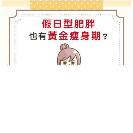
-->
-->