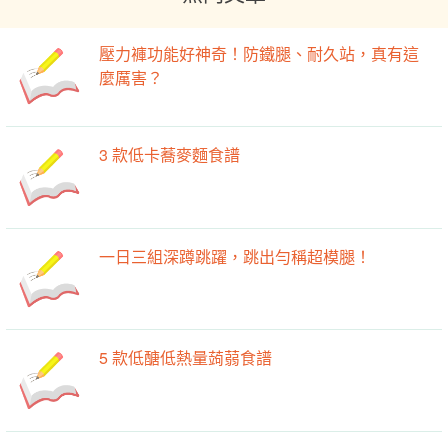
壓力褲功能好神奇！防鐵腿、耐久站，真有這
麼厲害？
3 款低卡蕎麥麵食譜
一日三組深蹲跳躍，跳出勻稱超模腿！
5 款低醣低熱量蒟蒻食譜