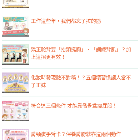
工作這些年，我們都忘了拉的筋
矯正駝背要「抬頭挺胸」、「訓練背肌」？加
上這招更有效！
化妝時發現臉不對稱！？五個壞習慣讓人當不
了正妹
符合這三個條件 才能靠喬骨盆瘦屁股！
肩頸痠手臂卡？保養肩膀就靠這兩個動作