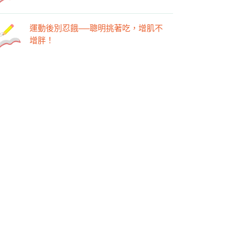
運動後別忍餓──聰明挑著吃，增肌不
增胖！