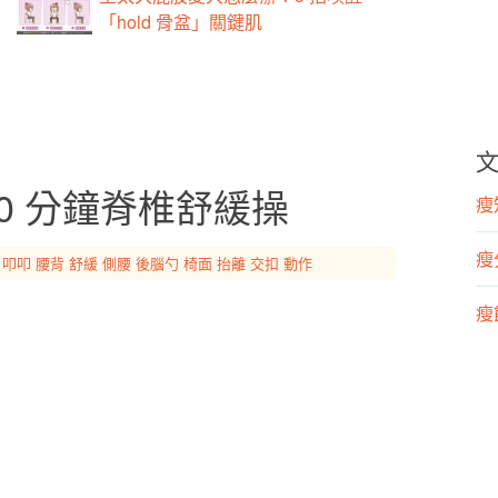
「hold 骨盆」關鍵肌
0 分鐘脊椎舒緩操
瘦知
瘦
叩叩
腰背
舒緩
側腰
後腦勺
椅面
抬離
交扣
動作
瘦飲
瘦運
營
漢