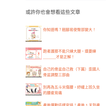
或許你也會想看這些文章
你知道嗎？翹腳易使臀部變大！
跑者護膝不能只練大腿，還要練
______才是正解！
自己的骨盆自己救（下篇）歪國人
骨盆調整三部曲
別再為五斗米傷腰，紓緩上班久坐
的腰痠背痛
產後運動這樣安排！產後 1 天到產