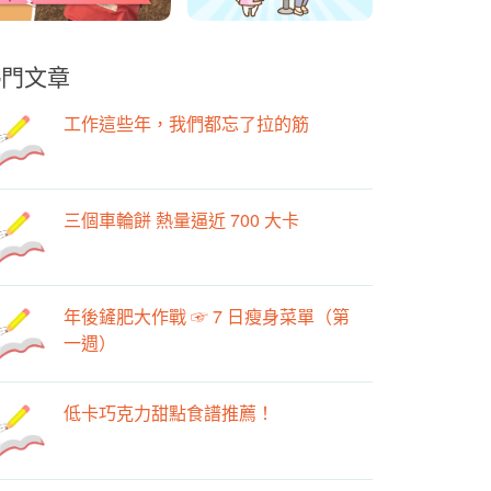
熱門文章
工作這些年，我們都忘了拉的筋
三個車輪餅 熱量逼近 700 大卡
年後鏟肥大作戰 ☞ 7 日瘦身菜單（第
一週）
低卡巧克力甜點食譜推薦！