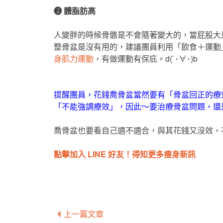
❸ 體脂肪高
人變胖的時候骨骼是不會隨著變大的，當屁股大
整骨盆是沒有用的，建議團員利用「飲食＋運動」
身肌力運動
，有做運動有保庇。d(`･∀･)b
提醒團員，花錢喬骨盆當然要有「骨盆回正的療
「不能強調療效」，因此～要治療骨盆問題，還
喬骨盆也要看自己適不適合，與其花錢又沒效，不
點擊加入 LINE 好友！得知更多瘦身新訊
上一篇文章