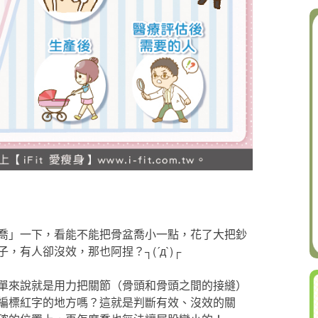
喬」一下，看能不能把骨盆喬小一點，花了大把鈔
有人卻沒效，那也阿捏？┐(´д`)┌
單來說就是用力把關節（骨頭和骨頭之間的接縫）
編標紅字的地方嗎？這就是判斷有效、沒效的關