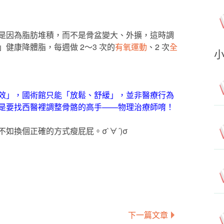
是因為脂肪堆積，而不是骨盆變大、外擴，這時調
健康降體脂，每週做 2～3 次的
有氧運動
、2 次
全
效」，國術館只能「放鬆、舒緩」，並非醫療行為
是要找西醫裡調整骨骼的高手——物理治療師唷！
如換個正確的方式瘦屁屁。σ`∀´)σ
下一篇文章