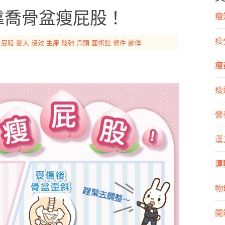
靠喬骨盆瘦屁股！
瘦知
瘦
屁股
變大
沒效
生產
鬆弛
骨頭
國術館
條件
師傅
瘦飲
瘦運
營
漢
運
物
開