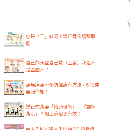
你是「正」妹嗎？矯正骨盆調整體
態
自己的骨盆自己救（上篇）我是不
是歪國人？
痛痛痛痛～預防經痛有方法，6 招伸
展報你知！
矯正駝背要「抬頭挺胸」、「訓練
背肌」？加上這招更有效！
坐太久屁股變大怎麼辦？3 招喚醒