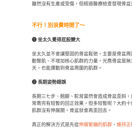
雖然沒有生產或受傷，但經過醫療檢查發現骨盆
不行！別浪費時間了～
❶ 坐太久覺得屁股變大
坐太久並不會讓堅固的骨盆鬆弛，主要是骨盆周
動臀肌、不增加核心肌群的力量，光喬骨盆是無
天，也能運動到骨盆周圍的肌群。
❷ 長期姿勢錯誤
長期三七步、翹腳、駝背當然會造成骨盆歪斜，
常喬完有短暫的回正效果，但多短暫呢？大約十
肌群沒有伸展開，骨盆就會再歪回去。
真正的解決方式是先從
伸展緊繃的肌群
、
維持正