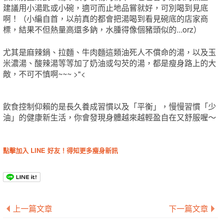
建議用小湯匙或小碗，適可而止地品嘗就好，可別喝到見底
啊！（小編自首，以前真的都會把湯喝到看見碗底的店家商
標，結果不但熱量高還多鈉，水腫得像個豬頭似的...orz）
尤其是麻辣鍋、拉麵、牛肉麵這類油死人不償命的湯，以及玉
米濃湯、酸辣湯等等加了奶油或勾芡的湯，都是瘦身路上的大
敵，不可不慎啊~~~ >"<
飲食控制仰賴的是長久養成習慣以及「平衡」，慢慢習慣「少
油」的健康新生活，你會發現身體越來越輕盈自在又舒服喔～
點擊加入 LINE 好友！得知更多瘦身新訊
上一篇文章
下一篇文章