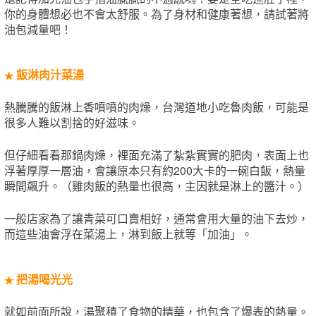
你的身體想必也不會太舒服。為了身材和健康著想，請試著將
油包減量吧！
飯淋肉汁菜湯
★
熱騰騰的飯淋上香噴噴的肉燥，台灣道地小吃魯肉飯，可能是
很多人難以割捨的好滋味。
但仔細看看那鍋肉燥，裡面充滿了紮紮實實的肥肉，表面上也
浮著厚厚一層油，會讓原本只有約200大卡的一碗白飯，熱量
瞬間飆升。（雞肉飯的熱量也很高，主因就是淋上的醬汁。）
一般店家為了讓青菜可口賣相好，通常會用大量的油下去炒，
而這些油會浮在菜湯上，淋到飯上就等「加油」。
把湯喝光光
★
就如前面所說，湯聚積了食物的精華，也包含了爆表的熱量。