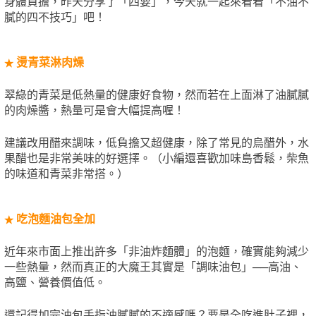
身體負擔，昨天分享了「四要」，今天就一起來看看「不油不
膩的四不技巧」吧！
燙青菜淋肉燥
★
翠綠的青菜是低熱量的健康好食物，然而若在上面淋了油膩膩
的肉燥醬，熱量可是會大幅提高喔！
建議改用醋來調味，低負擔又超健康，除了常見的烏醋外，水
果醋也是非常美味的好選擇。（小編還喜歡加味島香鬆，柴魚
的味道和青菜非常搭。）
吃泡麵油包全加
★
近年來市面上推出許多「非油炸麵體」的泡麵，確實能夠減少
一些熱量，然而真正的大魔王其實是「調味油包」──高油、
高鹽、營養價值低。
還記得加完油包手指油膩膩的不適感嗎？要是全吃進肚子裡，