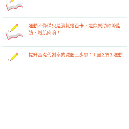
運動不僅僅只是消耗幾百卡，還能幫助你降脂
肪、增肌肉唷！
提升基礎代謝率的減肥三步驟：1.量2.算3.運動
-->
-->
運動一定要滿身大汗、累個半死才有效？
愛麵族之麵類熱量大比較