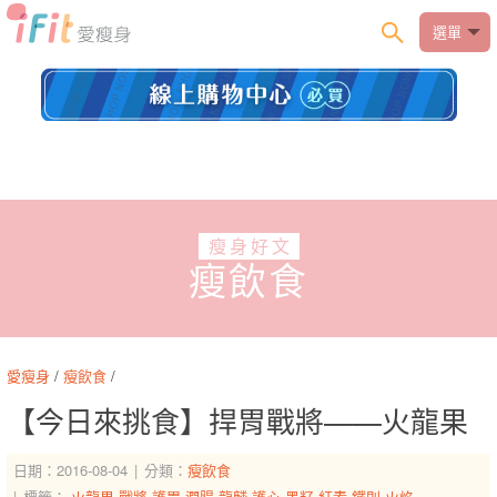
選單
瘦身好文
瘦飲食
愛瘦身
/
瘦飲食
/
【今日來挑食】捍胃戰將——火龍果
日期：2016-08-04
分類：
瘦飲食
標籤：
火龍果
戰將
護胃
潤腸
龍麟
護心
黑籽
紅素
鐵則
火焰