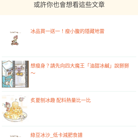
或許你也會想看這些文章
冰品買一送一！瘦小腹的隱藏地雷
想瘦身？請先向四大魔王「油甜冰鹹」說掰掰
～
炙夏刨冰趣 配料熱量比一比
綠豆冰沙_低卡減肥食譜