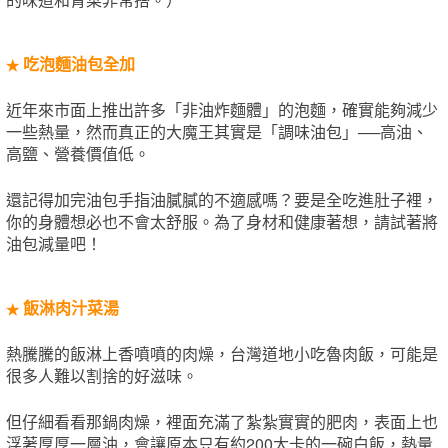
吃泡麵油包全加
★
近年來市面上推出許多「非油炸麵體」的泡麵，確實能夠減少
一些熱量，然而真正的大魔王其實是「調味油包」──高油、
高鹽、營養價值低。
還記得加完油包手指油膩膩的不適感嗎？要是全吃進肚子裡，
你的身體想必也不會太舒服。為了身材和健康著想，請試著將
油包減量吧！
飯淋肉汁菜湯
★
熱騰騰的飯淋上香噴噴的肉燥，台灣道地小吃魯肉飯，可能是
很多人難以割捨的好滋味。
但仔細看看那鍋肉燥，裡面充滿了紮紮實實的肥肉，表面上也
浮著厚厚一層油，會讓原本只有約200大卡的一碗白飯，熱量