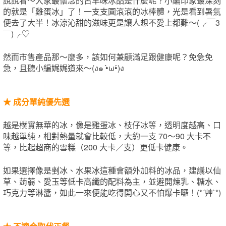
說說看～大家最懷念的古早味冰品是什麼呢？小編印象最深刻
的就是「雞蛋冰」了！一支支圓滾滾的冰棒體，光是看到暑氣
便去了大半！冰涼沁甜的滋味更是讓人想不愛上都難～(╭￣3
￣)╭♡
然而市售產品那～麼多，該如何兼顧滿足跟健康呢？免急免
急，且聽小編娓娓道來～(ง๑ •̀ω•́)ง
★
成分單純優先選
越是樸實無華的冰，像是雞蛋冰、枝仔冰等，透明度越高、口
味越單純，相對熱量就會比較低，大約一支 70～90 大卡不
等，比起超商的雪糕（200 大卡／支）更低卡健康。
如果選擇像是剉冰、水果冰這種會額外加料的冰品，建議以仙
草、蒟蒻、愛玉等低卡高纖的配料為主，並避開煉乳、糖水、
巧克力等淋醬，如此一來便能吃得開心又不怕爆卡囉！(*´艸`*)