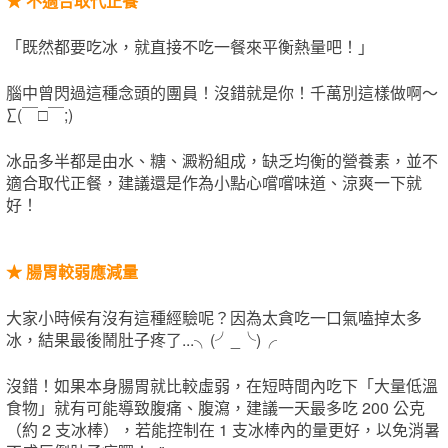
★
不適合取代正餐
「既然都要吃冰，就直接不吃一餐來平衡熱量吧！」
腦中曾閃過這種念頭的團員！沒錯就是你！千萬別這樣做啊～
∑(￣□￣;)
冰品多半都是由水、糖、澱粉組成，缺乏均衡的營養素，並不
適合取代正餐，建議還是作為小點心嚐嚐味道、涼爽一下就
好！
★
腸胃較弱應減量
大家小時候有沒有這種經驗呢？因為太貪吃一口氣嗑掉太多
冰，結果最後鬧肚子疼了...╮(╯_╰)╭
沒錯！如果本身腸胃就比較虛弱，在短時間內吃下「大量低溫
食物」就有可能導致腹痛、腹瀉，建議一天最多吃 200 公克
（約 2 支冰棒），若能控制在 1 支冰棒內的量更好，以免消暑