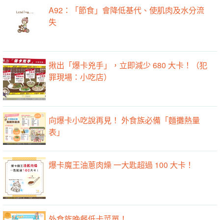
A92：「節食」會降低基代、使肌肉及水分流
失
揪出「爆卡兇手」，立即減少 680 大卡！（犯
罪現場：小吃店）
向爆卡小吃說再見！ 外食族必備「麵攤熱量
表」
爆卡魔王油蔥肉燥 一大匙超過 100 大卡！
外食族晚餐低卡菜單！