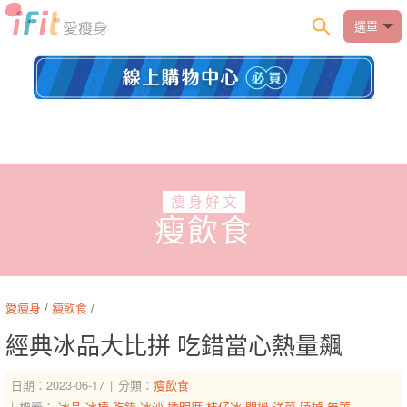
選單
瘦身好文
瘦飲食
愛瘦身
/
瘦飲食
/
經典冰品大比拼 吃錯當心熱量飆
日期：2023-06-17
分類：
瘦飲食
標籤：
冰品
冰棒
吃錯
冰沙
透明度
枝仔冰
閃過
洋菜
嗑掉
無華