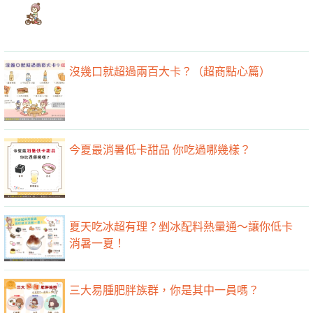
沒幾口就超過兩百大卡？（超商點心篇）
今夏最消暑低卡甜品 你吃過哪幾樣？
夏天吃冰超有理？剉冰配料熱量通～讓你低卡
消暑一夏！
三大易腫肥胖族群，你是其中一員嗎？