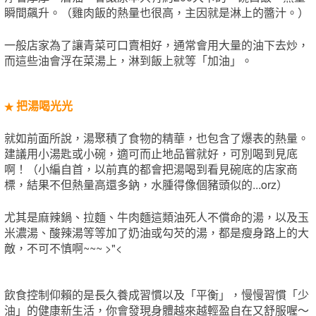
瞬間飆升。（雞肉飯的熱量也很高，主因就是淋上的醬汁。）
一般店家為了讓青菜可口賣相好，通常會用大量的油下去炒，
而這些油會浮在菜湯上，淋到飯上就等「加油」。
把湯喝光光
★
就如前面所說，湯聚積了食物的精華，也包含了爆表的熱量。
建議用小湯匙或小碗，適可而止地品嘗就好，可別喝到見底
啊！（小編自首，以前真的都會把湯喝到看見碗底的店家商
標，結果不但熱量高還多鈉，水腫得像個豬頭似的...orz）
尤其是麻辣鍋、拉麵、牛肉麵這類油死人不償命的湯，以及玉
米濃湯、酸辣湯等等加了奶油或勾芡的湯，都是瘦身路上的大
敵，不可不慎啊~~~ >"<
飲食控制仰賴的是長久養成習慣以及「平衡」，慢慢習慣「少
油」的健康新生活，你會發現身體越來越輕盈自在又舒服喔～