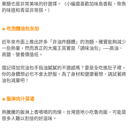
果醋也是非常美味的好選擇。（小編還喜歡加味島香鬆，柴魚
的味道和青菜非常搭。）
吃泡麵油包全加
★
近年來市面上推出許多「非油炸麵體」的泡麵，確實能夠減少
一些熱量，然而真正的大魔王其實是「調味油包」──高油、
高鹽、營養價值低。
還記得加完油包手指油膩膩的不適感嗎？要是全吃進肚子裡，
你的身體想必也不會太舒服。為了身材和健康著想，請試著將
油包減量吧！
飯淋肉汁菜湯
★
熱騰騰的飯淋上香噴噴的肉燥，台灣道地小吃魯肉飯，可能是
很多人難以割捨的好滋味。