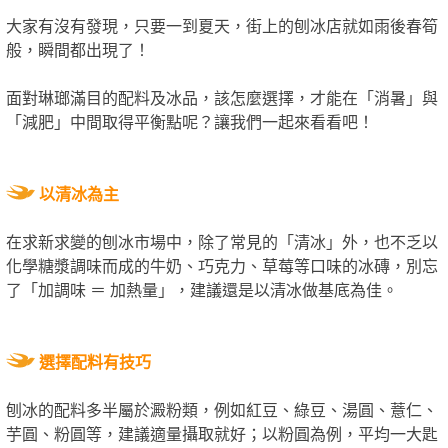
大家有沒有發現，只要一到夏天，街上的刨冰店就如雨後春筍
般，瞬間都出現了！
面對琳瑯滿目的配料及冰品，該怎麼選擇，才能在「消暑」與
「減肥」中間取得平衡點呢？讓我們一起來看看吧！
以清冰為主
在求新求變的刨冰市場中，除了常見的「清冰」外，也不乏以
化學糖漿調味而成的牛奶、巧克力、草莓等口味的冰磚，別忘
了「加調味 ＝ 加熱量」，建議還是以清冰做基底為佳。
選擇配料有技巧
刨冰的配料多半屬於澱粉類，例如紅豆、綠豆、湯圓、薏仁、
芋圓、粉圓等，建議適量攝取就好；以粉圓為例，平均一大匙