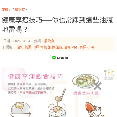
愛瘦身
/
瘦飲食
/
健康享瘦技巧──你也常踩到這些油膩
地雷嗎？
日期：2026-04-24
分類：
瘦飲食
標籤：
油包
菜湯
肉燥
青菜
泡麵
油膩
油會
四不
商標
小碗