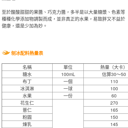
至於酸酸甜甜的果醬、巧克力醬，多半是以大量糖漿、色素等
種種化學添加物調製而成，並非真正的水果，易致胖又不益於
健康，還是少加為妙。
刨冰配料熱量表
名稱
單位
熱量（大卡）
糖水
100mL
估算30～50
布丁
一個
110
冰淇淋
一球
100
水果
一份
60
花生仁
270
薏仁
165
粉圓
150
煉乳
145