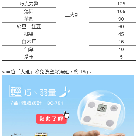
巧克力醬
125
湯圓
105
三大匙
芋圓
90
綠豆、紅豆
60
椰果
45
白木耳
15
仙草
10
愛玉
5
※ 單位「大匙」為免洗塑膠湯匙，約 15g。