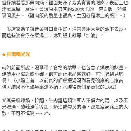
但仔細看看那鍋肉燥，裡面充滿了紮紮實實的肥肉，表面上也
浮著厚厚一層油，會讓原本只有約200大卡的一碗白飯，熱量
瞬間飆升。（雞肉飯的熱量也很高，主因就是淋上的醬汁。）
一般店家為了讓青菜可口賣相好，通常會用大量的油下去炒，
而這些油會浮在菜湯上，淋到飯上就等「加油」。
把湯喝光光
★
就如前面所說，湯聚積了食物的精華，也包含了爆表的熱量。
建議用小湯匙或小碗，適可而止地品嘗就好，可別喝到見底
啊！（小編自首，以前真的都會把湯喝到看見碗底的店家商
標，結果不但熱量高還多鈉，水腫得像個豬頭似的...orz）
尤其是麻辣鍋、拉麵、牛肉麵這類油死人不償命的湯，以及玉
米濃湯、酸辣湯等等加了奶油或勾芡的湯，都是瘦身路上的大
敵，不可不慎啊~~~ >"<