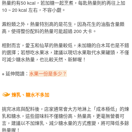
熱量約有50 kcal，若加糖一起烹煮，每匙熱量則約再往上加
10 ~ 20 kcal 左右，不容小覷。
澱粉類之外，熱量特別高的是花生，因為花生的油脂含量頗
高，使得整份配料的熱量可能超過 200 大卡。
相對而言，愛玉和仙草的熱量較低，未加糖的白木耳也是不錯
的選擇；若想吃水果冰，建議以現切水果取代水果罐頭，不僅
可減少糖水熱量，也比較天然、新鮮喔！
※ 延伸閱讀：
水果一份是多少？
煉乳、糖水不多加
挑完冰底與配料後，店家通常會大方地淋上「成本極低」的煉
乳和糖水，這些甜味料不僅糖份高、熱量高，更毫無營養可
言，建議以不加煉乳、減少糖水量的方式應變，將可降低多餘
熱量喔！