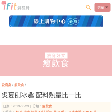
選單
瘦身好文
瘦飲食
愛瘦身
/
瘦飲食
/
炙夏刨冰趣 配料熱量比一比
日期：2013-05-23
分類：
瘦飲食
標籤：
刨冰
糖水
煉乳
配料
粉圓
芋圓
愛玉
巧克力醬
水果
仙草