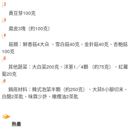
黃豆芽100克
腐皮3塊（約100克）
菇類：鮮香菇4大朵 、雪白菇40克、金針菇40克、杏鮑菇
100克
其他蔬菜：大白菜200克、洋蔥1／4顆 （約75克）、紅蘿
蔔20克
鍋底材料：韓式泡菜半顆（約250克）、大蒜5小瓣切末、
白醋2茶匙、味霖少許、橄欖油2茶匙
熱量