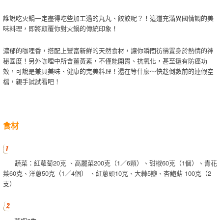
誰說吃火鍋一定盡得吃些加工過的丸丸、餃餃呢？！這道充滿異國情調的美
味料理，即將顛覆你對火鍋的傳統印象！
濃郁的咖哩香，搭配上豐富新鮮的天然食材，讓你瞬間彷彿置身於熱情的神
秘國度！另外咖哩中所含薑黃素，不僅能開胃、抗氧化，甚至還有防癌功
效，可說是兼具美味、健康的完美料理！還在等什麼～快趁倒數前的連假空
檔，親手試試看吧！
食材
蔬菜：紅蘿蔔20克 、高麗菜200克（1／6顆）、甜椒60克（1個）、青花
菜60克、洋蔥50克（1／4個） 、紅蔥頭10克、大蒜5瓣、杏鮑菇 100克（2
支）