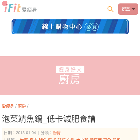
選單
瘦身好文
廚房
愛瘦身
/
廚房
/
泡菜靖魚鍋_低卡減肥食譜
日期：2013-01-04
分類：
廚房
標籤：
泡菜
腐皮
鯖魚
韓式
菇類
白醋
大白菜
黃豆芽
豆魚
份蛋