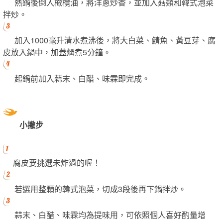
熱鍋後倒入橄欖油，將洋蔥炒香，並加入菇類和韓式泡菜
拌炒。
加入1000毫升清水煮沸後，將大白菜、鯖魚、黃豆芽、腐
皮放入鍋中，加蓋燜煮5分鐘。
起鍋前加入蒜末、白醋、味霖即完成。
小撇步
腐皮要挑選未炸過的喔！
若選用整顆的韓式泡菜，切成3段後再下鍋拌炒。
蒜末、白醋、味霖均為提味用，可依照個人喜好酌量增