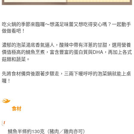
吃火鍋的季節來臨囉～想滿足味蕾又想吃得安心嗎？一起動手
做做看吧！
濃郁的泡菜湯底香氣逼人，酸辣中帶有洋蔥的甘甜，選用營養
價值極高的鯖魚烹煮，富含豐富的蛋白質與DHA，再加上各式
菇類和蔬菜。
先將食材備齊後跟著步驟走，三兩下暖呼呼的泡菜鍋就能上桌
囉！
食材
鯖魚半條約130克（豬肉／雞肉亦可）