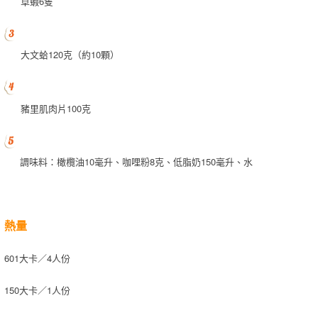
草蝦6隻
大文蛤120克（約10顆）
豬里肌肉片100克
調味料：橄欖油10毫升、咖哩粉8克、低脂奶150毫升、水
熱量
601大卡／4人份
150大卡／1人份