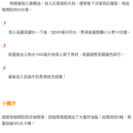
熱鍋後倒入橄欖油，放入紅蔥頭和大蒜，爆香後下洋蔥與紅蘿蔔，再加
咖哩粉拌炒炒香。
倒入高麗菜續炒一下後，加500毫升的水，煮沸後蓋鍋轉小火煮10分鐘。
掀蓋後加入熱水1000毫升並倒入剩下食材，再蓋鍋煮至蝦變色即可。
最後加入低脂牛奶煮沸就完成囉！
小撇步
請使用咖哩粉而非咖哩塊，因咖哩塊裡頭加了大量的油脂！如需用到3格，熱
量就破300大卡囉！