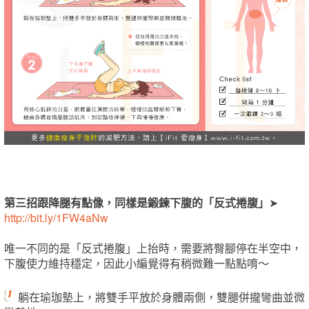
第三招跟降腿有點像，同樣是鍛鍊下腹的「反式捲腹」
➤
http://bit.ly/1FW4aNw
唯一不同的是「反式捲腹」上抬時，需要將臀腳停在半空中，
下腹使力維持穩定，因此小編覺得有稍微難一點點唷～
躺在瑜珈墊上，將雙手平放於身體兩側，雙腿併攏彎曲並微