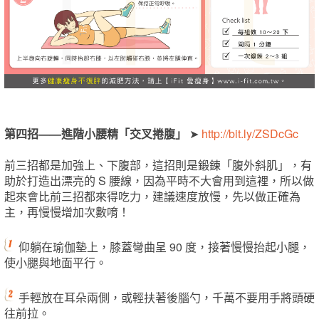
第四招——進階小腰精「交叉捲腹」
➤
http://bit.ly/ZSDcGc
前三招都是加強上、下腹部，這招則是鍛鍊「腹外斜肌」，有
助於打造出漂亮的 S 腰線，因為平時不大會用到這裡，所以做
起來會比前三招都來得吃力，建議速度放慢，先以做正確為
主，再慢慢增加次數唷！
仰躺在瑜伽墊上，膝蓋彎曲呈 90 度，接著慢慢抬起小腿，
使小腿與地面平行。
手輕放在耳朵兩側，或輕扶著後腦勺，千萬不要用手將頭硬
往前拉。