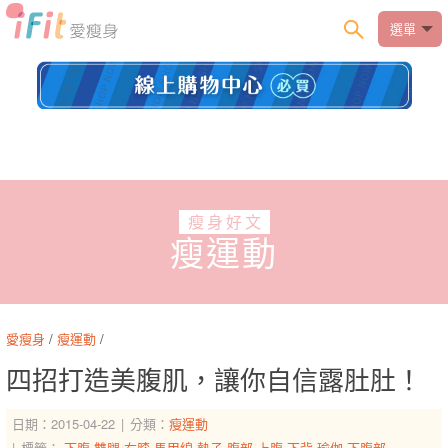
選單
瘦身好文
瘦運動
愛瘦身
/
瘦運動
/
四招打造美腹肌，讓你自信露肚肚！
日期：2015-04-22
分類：
瘦運動
標籤：
下腹
雙腿
右膝
馬甲線
墊子
腹部
上腹
下背
瑜伽
下腹部