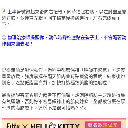
上半身微微起來後向右扭轉，同時抬起右膝、以左肘盡量靠
近右膝，並伸直左腿。回正穩定後換邊進行，左右完成算 1
下。
◎ 物理治療師提醒你，動作時脊椎應貼在墊子上，不會隨著動
作翻來翻去喔！
記得無論是哪個動作，過程中都應保持「呼吸不憋氣」，速度
盡量放緩，強度掌握在隔天肌肉會有點痠痛的程度，結束後也
別忘了吃點低脂蛋白質，加快打造極致美腹的速度喔！
最後提醒有氧＆肌力兩者不可偏頗，想消除脂肪主要還是得靠
有氧運動，否則好不容易鍛鍊出的肌肉線條，全都被包裹在厚
～厚的脂肪層下，這樣不是很可惜嗎？>"<