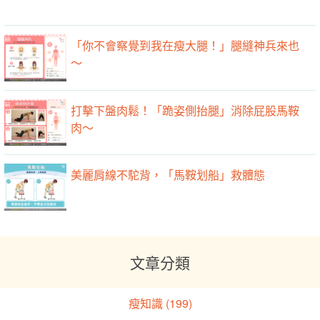
「你不會察覺到我在瘦大腿！」腿縫神兵來也
～
打擊下盤肉鬆！「跪姿側抬腿」消除屁股馬鞍
肉～
美麗肩線不駝背，「馬鞍划船」救體態
文章分類
瘦知識 (199)