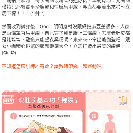
上網拍治裝時，每次看到最新款的迷你裙、雪紡背心…光看到
模特兒那緊實平滑腹部和性感馬甲線，鼻血都要流出來啦～立
馬下標！！！(*´艸`*)
然而收到試穿後…God！明明身材沒跟網拍麻豆差很多，人家
是兩條筆直馬甲線，自己穿了卻是臉上三條線，怎麼看肚皮都
是鬆垮垮，難道只能望衣興嘆嗎？來來來～拿出瑜伽墊吧！跟
著小編精心挑選的腹部鍛鍊大全，立志打造出最美的線條！
(✪ω✪)
不知道怎麼訓練才有效？讓教練帶妳一起運動吧！