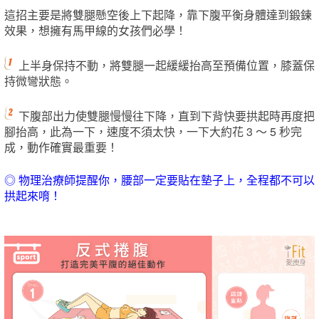
這招主要是將雙腿懸空後上下起降，靠下腹平衡身體達到鍛鍊
效果，想擁有馬甲線的女孩們必學！
上半身保持不動，將雙腿一起緩緩抬高至預備位置，膝蓋保
持微彎狀態。
下腹部出力使雙腿慢慢往下降，直到下背快要拱起時再度把
腳抬高，此為一下，速度不須太快，一下大約花 3 ～ 5 秒完
成，動作確實最重要！
◎ 物理治療師提醒你，腰部一定要貼在墊子上，全程都不可以
拱起來唷！