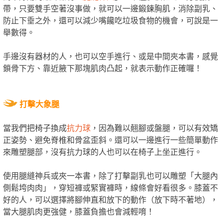
帶，只要雙手空著沒事做，就可以一邊鍛鍊胸肌，消除副乳、
防止下垂之外，還可以減少嘴饞吃垃圾食物的機會，可說是一
舉數得。
手邊沒有器材的人，也可以空手進行、或是中間夾本書，感覺
鎖骨下方、靠近腋下那塊肌肉凸起，就表示動作正確囉！
打擊大象腿
當我們把椅子換成
抗力球
，因為難以翹腳或盤腿，可以有效矯
正姿勢、避免脊椎和骨盆歪斜。還可以一邊進行一些簡單動作
來雕塑腿部，沒有抗力球的人也可以在椅子上坐正進行。
使用腿縫神兵或夾一本書，除了打擊副乳也可以雕塑「大腿內
側鬆垮肉肉」，穿短褲或緊實褲時，線條會好看很多。膝蓋不
好的人，可以選擇將腳伸直和放下的動作（放下時不著地），
當大腿肌肉更強健，膝蓋負擔也會減輕唷！