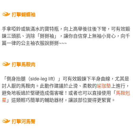
打擊蝴蝶袖
手拿啞鈴或裝滿水的寶特瓶，向上高舉後往後下彎，可有效鍛
鍊三頭肌、消除「掰掰袖」，讓你自信穿上無袖小背心，向千
篇一律的公主袖衣服說掰掰~~~
打擊馬鞍肉
「側身抬腿（side-leg lift）」可有效鍛鍊下半身曲線，尤其是
討人厭的馬鞍肉。此動作建議於止滑、柔軟的
瑜珈墊
上進行，
避免地板過於堅硬造成傷害喔！或者也可以直接使用「
馬鞍剋
星
」這類輕巧簡單的輔助器材，讓該部位變得更緊實。
打擊河馬臀