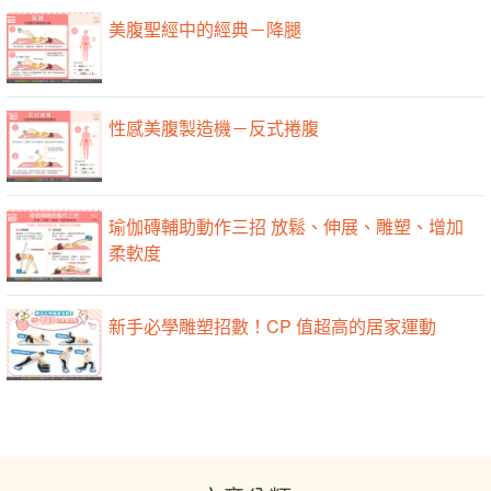
美腹聖經中的經典－降腿
性感美腹製造機－反式捲腹
瑜伽磚輔助動作三招 放鬆、伸展、雕塑、增加
柔軟度
新手必學雕塑招數！CP 值超高的居家運動