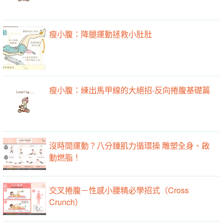
瘦小腹：降腿運動拯救小肚肚
瘦小腹：練出馬甲線的大絕招-反向捲腹基礎篇
沒時間運動？八分鐘肌力循環操 雕塑全身、啟
動燃脂！
交叉捲腹－性感小腰精必學招式（Cross
Crunch）