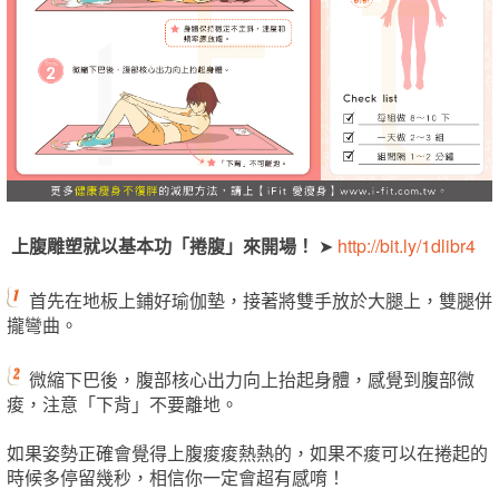
上腹雕塑就以基本功「捲腹」來開場！
➤
http://bit.ly/1dlibr4
首先在地板上鋪好瑜伽墊，接著將雙手放於大腿上，雙腿併
攏彎曲。
微縮下巴後，腹部核心出力向上抬起身體，感覺到腹部微
痠，注意「下背」不要離地。
如果姿勢正確會覺得上腹痠痠熱熱的，如果不痠可以在捲起的
時候多停留幾秒，相信你一定會超有感唷！