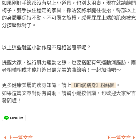
如果剛好手邊都沒有以上小道具，也別太沮喪，現在就請離開
椅子，雙手扶住穩定的家具，採站姿將單腿往後抬，臀部以上
的身體要保持不動、不可隨之旋轉，感覺屁屁上端的肌肉被充
分擠壓就對了。
以上這些雕塑小動作是不是相當簡單呢？
提醒大家，進行肌力運動之餘，也要搭配有氧運動消脂肪，兩
者相輔相成才能打造出最完美的曲線唷！一起加油吧～
更多健康美麗的瘦身知識，請上
。
【iFit愛瘦身】粉絲團
如果這篇文章對你有幫助，請幫小編按個讚，也歡迎大家留言
發問喔！
上一篇文章
下一篇文章