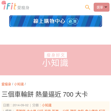
選單
瘦身好文
小知識
愛瘦身
/
小知識
/
三個車輪餅 熱量逼近 700 大卡
日期：2014-09-02
分類：
小知識
標籤：
車輪餅
卡士達
口味
珍珠
新潮
一口氣
親民
內餡
貪小便宜
紅豆