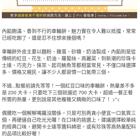
內餡飽滿、香到不行的車輪餅，魅力實在令人難以抵擋，常常
已經吃飽了，還是忍不住想來幾個嗎？
車輪餅外皮主要以麵粉、雞蛋、砂糖、奶油製成，內餡則是從
傳統的紅豆、花生、奶油、蘿蔔絲、高麗菜，到新潮的珍珠卡
士達、巧克力、抹茶、起司鮪魚等都相當常見，不僅口味選擇
多、價格又親民，讓不少人都習慣一口氣帶三個。
不過...點餐前請先等等！一個紅豆口味的車輪餅，熱量差不多
是 230 大卡，只要吃下三個就逼近 700 大卡，超過一餐正餐
所需的熱量，更別說是其他複雜又精緻的口味了！ >"<
偶爾吃一個解解嘴饞沒關係，只是可別再貪小便宜一口氣買三
個，再硬逼自己吃光光囉！在口味的挑選上，建議選擇較單純
的經典口味，避開卡士達等醬料綿密，或有珍珠等高熱量配料
的品項比較好喔！