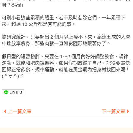
呀？థ౪థ」
可別小看這些累積的體重，若不及時剷除它們，一年累積下
來，超過 10 公斤都是有可能的事。
據研究統計，只要超出 2 個月以上瘦不下來，高達五成的人會
中途放棄瘦身，那些肉就一直如影隨形地跟著你了。
假日型的短暫發胖，只要在 1～2 個月內好好調整飲食、規律
運動，就能和肥肉說掰掰。如果假期放縱了自己，記得要盡快
回歸正常飲食、規律運動，就能在黃金期內把身材找回來囉！
(≧∀≦)ゞ
上一篇文章
下一篇文章