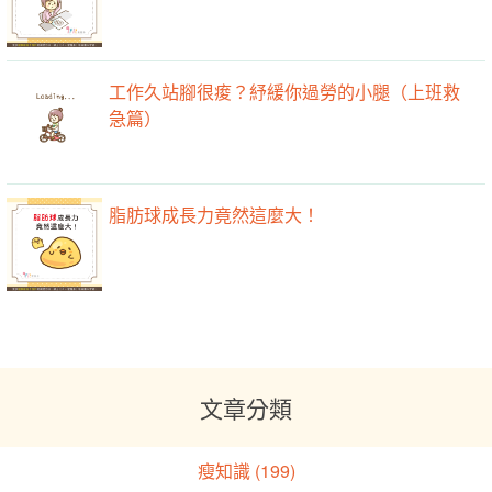
工作久站腳很痠？紓緩你過勞的小腿（上班救
急篇）
脂肪球成長力竟然這麼大！
文章分類
瘦知識 (199)