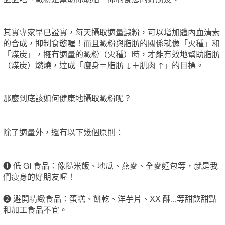
其實專家早已證實，每天攝取適量澱粉，可以增加體內血清素
的合成，抑制食慾喔！而且澱粉與脂肪的關係就像「火種」和
「煤炭」，擁有適量的澱粉（火種）時，才能有效地幫助脂肪
（煤炭）燃燒，達成「瘦身＝脂肪 ↓＋肌肉 ↑」的目標。
那麼到底該如何健康地攝取澱粉呢？
除了適量外，還有以下幾個原則：
❶
低 GI 食品：像糙米飯、地瓜、燕麥、全麥麵包等，就是我
們瘦身的好朋友喔！
❷
避開精緻食品：蛋糕、餅乾、洋芋片、XX 酥...等甜飲甜點
和加工食品不宜。