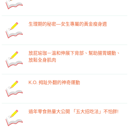
生理期的秘密—女生專屬的黃金瘦身週
放屁瑜珈－溫和伸展下背部、幫助腸胃蠕動、
放鬆全身肌肉
K.O. 拇趾外翻的神奇運動
過年零食熱量大公開 「五大招吃法」不怕胖!