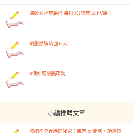
凍齡女神瘦臉操 每日3分鐘瘦成小V臉！
瘦腹燃脂瑜伽 6 式
8個伸展瘦腿運動
小編推薦文章
減肥不會復胖的祕密：肌肉 or 脂肪，請選擇