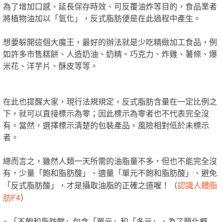
為了增加口感、延長保存時效、可反覆油炸等目的，食品業者
將植物油加以「氫化」，反式脂肪便是在此過程中產生。
想要躲開這個大魔王，最好的辦法就是少吃精緻加工食品，例
如許多市售糕餅、人造奶油、奶精、巧克力、炸雞、薯條、爆
米花、洋芋片、酥皮等等。
在此也提醒大家，現行法規規定，反式脂肪含量在一定比例之
下，就可以直接標示為零；因此標示為零者也不代表完全沒
有。當然，選擇標示清楚的包裝產品，風險相對低於未標示
者。
總而言之，雖然人類一天所需的油脂量不多，但也不能完全沒
有，少量「飽和脂肪酸」、適量「單元不飽和脂肪酸」、避免
認識人體脂
「反式脂肪酸」，才是攝取油脂的正確之道喔！（
肪F4
）
※ 「不飽和脂肪酸」包含「單元」和「多元」，為了簡化概