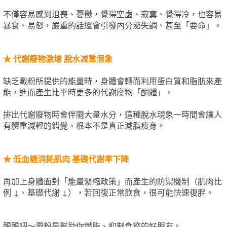
不僅容易感到沮喪、憂鬱，覺得空虛、寂寞、覺得冷，也容易
暴食、易怒，嚴重的話還會引發內分泌失調、甚至「要命」。
★
代謝廢物激增 脫水减重假象
缺乏澱粉所提供的能量時，身體會轉而利用蛋白質和脂肪來產
能，進而產生比平時更多的代謝廢物「酮體」。
排出代謝廢物時會伴隨大量水分，這種脫水現象一時間會讓人
有體重減輕的錯覺，根本不是真正減脂瘦身。
★
低血糖消耗肌肉 基礎代謝率下降
再加上身體面對「能量緊縮政策」而產生的防禦機制（肌肉比
例 ↓、基礎代謝 ↓），若回復正常飲食，很可能快速復胖。
醒醒吧～澱粉是幫助你燃脂、抑制食慾的好朋友。