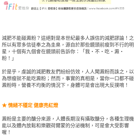
減肥不能碰澱粉？這絕對是本世紀最多人誤信的減肥謬論！之
所以有眾多信徒奉之為圭臬，源自於那些鏡頭前瘦到不行的明
星，十個有九個會在鏡頭前告訴你：「我‧不‧吃‧澱‧
粉！」
於是乎，虔誠的減肥教友們紛紛仿效，人人聞澱粉而誅之，以
為想瘦就不能吃澱粉；然而，事實的真相是，當你一口都不碰
澱粉時，營養不均衡的情況下，身體可是會出現大反撲唷！
★
情緒不穩定 健康亮紅燈
澱粉是主要的醣分來源，人體長期沒有攝取醣分，各種生理機
能以及體內放鬆和樂觀荷爾蒙的分泌機制，可是會大受影響
喔！