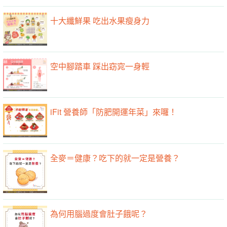
十大纖鮮果 吃出水果瘦身力
空中腳踏車 踩出窈窕一身輕
iFit 營養師「防肥開運年菜」來囉！
全麥＝健康？吃下的就一定是營養？
為何用腦過度會肚子餓呢？