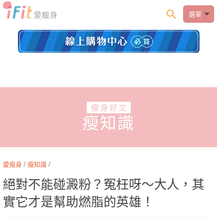
選單
瘦身好文
瘦知識
愛瘦身
/
瘦知識
/
絕對不能碰澱粉？冤枉呀～大人，其
實它才是幫助燃脂的英雄！