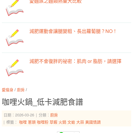
愛麵族之麵類熱量大比較
減肥運動會讓腿變粗、長出蘿蔔腿？NO！
減肥不會復胖的祕密：肌肉 or 脂肪，請選擇
愛瘦身
/
廚房
/
咖哩火鍋_低卡減肥食譜
日期：2026-03-26
分類：
廚房
標籤：
咖哩
蔥頭
咖哩粉
草蝦
火鍋
文蛤
大蒜
異國情調