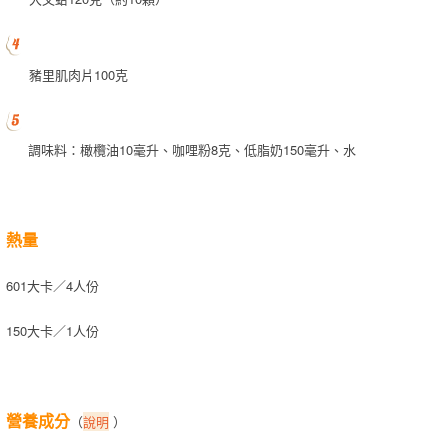
豬里肌肉片100克
調味料：橄欖油10毫升、咖哩粉8克、低脂奶150毫升、水
熱量
601大卡／4人份
150大卡／1人份
營養成分
（
說明
）