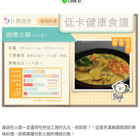
誰說吃火鍋一定盡得吃些加工過的丸丸、餃餃呢？！這道充滿異國情調的美
味料理，即將顛覆你對火鍋的傳統印象！