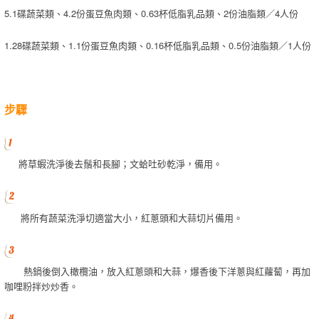
5.1碟蔬菜類、4.2份蛋豆魚肉類、0.63杯低脂乳品類、2份油脂類／4人份
1.28碟蔬菜類、1.1份蛋豆魚肉類、0.16杯低脂乳品類、0.5份油脂類／1人份
步驟
將草蝦洗淨後去鬚和長腳；文蛤吐砂乾淨，備用。
將所有蔬菜洗淨切適當大小，紅蔥頭和大蒜切片備用。
熱鍋後倒入橄欖油，放入紅蔥頭和大蒜，爆香後下洋蔥與紅蘿蔔，再加
咖哩粉拌炒炒香。