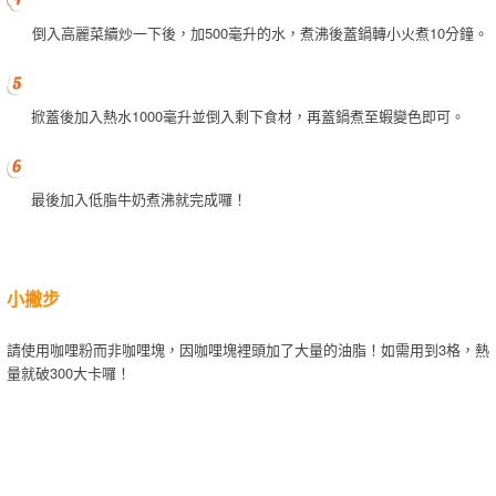
倒入高麗菜續炒一下後，加500毫升的水，煮沸後蓋鍋轉小火煮10分鐘。
掀蓋後加入熱水1000毫升並倒入剩下食材，再蓋鍋煮至蝦變色即可。
最後加入低脂牛奶煮沸就完成囉！
小撇步
請使用咖哩粉而非咖哩塊，因咖哩塊裡頭加了大量的油脂！如需用到3格，熱
量就破300大卡囉！