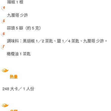
辣椒 1 根
九層塔 少許
蒜頭 5 瓣（約 5 克）
調味料：黑胡椒 1／2 茶匙、鹽 1／4 茶匙、九層塔 少許。
橄欖油 1 茶匙
熱量
248 大卡／ 1 人份