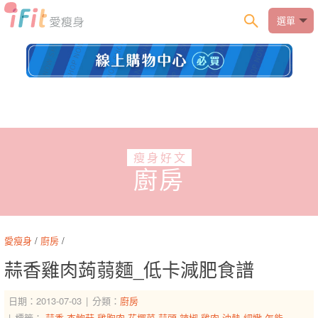
選單
瘦身好文
廚房
愛瘦身
/
廚房
/
蒜香雞肉蒟蒻麵_低卡減肥食譜
日期：2013-07-03
分類：
廚房
標籤：
蒜香
杏鮑菇
雞胸肉
花椰菜
蒜頭
辣椒
雞肉
油熱
細嫩
怎能