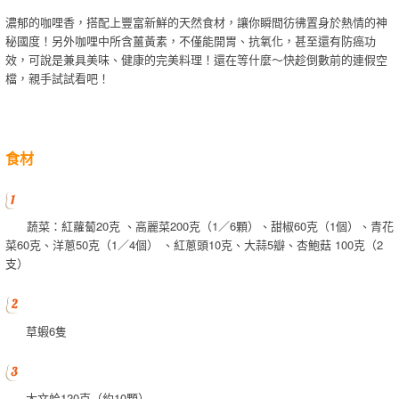
濃郁的咖哩香，搭配上豐富新鮮的天然食材，讓你瞬間彷彿置身於熱情的神
秘國度！另外咖哩中所含薑黃素，不僅能開胃、抗氧化，甚至還有防癌功
效，可說是兼具美味、健康的完美料理！還在等什麼～快趁倒數前的連假空
檔，親手試試看吧！
食材
蔬菜：紅蘿蔔20克 、高麗菜200克（1／6顆）、甜椒60克（1個）、青花
菜60克、洋蔥50克（1／4個） 、紅蔥頭10克、大蒜5瓣、杏鮑菇 100克（2
支）
草蝦6隻
大文蛤120克（約10顆）