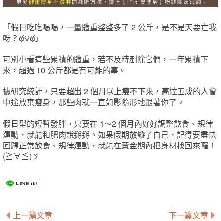
「假日吃吃喝喝，一量體重整整多了 2 公斤，是不是天要亡我
呀？థ౪థ」
可別小看這些累積的體重，若不及時剷除它們，一年累積下
來，超過 10 公斤都是有可能的事。
據研究統計，只要超出 2 個月以上瘦不下來，高達五成的人會
中途放棄瘦身，那些肉就一直如影隨形地跟著你了。
假日型的短暫發胖，只要在 1～2 個月內好好調整飲食、規律
運動，就能和肥肉說掰掰。如果假期放縱了自己，記得要盡快
回歸正常飲食、規律運動，就能在黃金期內把身材找回來囉！
(≧∀≦)ゞ
上一篇文章
下一篇文章