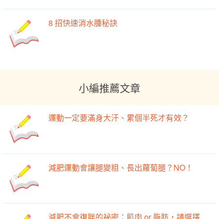
8 招快速消水腫秘訣
小編推薦文章
運動一定要滿身大汗、累個半死才有效？
減肥運動會讓腿變粗、長出蘿蔔腿？NO！
減肥不會復胖的祕密：肌肉 or 脂肪，請選擇