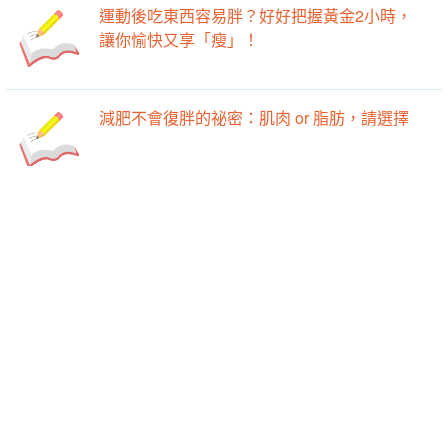
運動後吃東西容易胖？好好把握黃金2小時，
讓你愉快又享「瘦」！
減肥不會復胖的祕密：肌肉 or 脂肪，請選擇
-->
-->
瘦子就不用減肥？除了體重，你還要注意體脂
肪率...
水果不怕吃不胖？水果熱量地雷全公開！
運動不僅僅只是消耗幾百卡，還能幫助你降脂
肪、增肌肉唷！