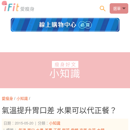
選單
瘦身好文
小知識
愛瘦身
/
小知識
/
氣溫提升胃口差 水果可以代正餐？
日期：2015-05-20
分類：
小知識
標籤：
氣溫
胃口
水果
美賽
正餐
飯菜
偏頗
夾蛋
生菜
大類