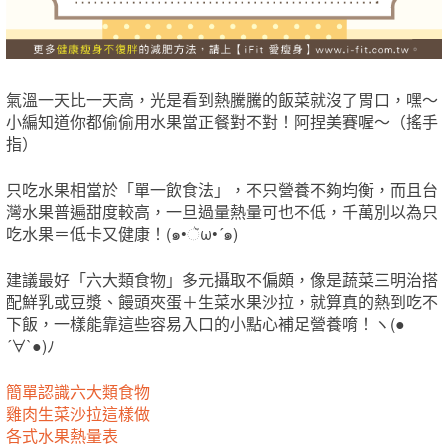
氣溫一天比一天高，光是看到熱騰騰的飯菜就沒了胃口，嘿～
小編知道你都偷偷用水果當正餐對不對！阿捏美賽喔～（搖手
指）
只吃水果相當於「單一飲食法」，不只營養不夠均衡，而且台
灣水果普遍甜度較高，一旦過量熱量可也不低，千萬別以為只
吃水果＝低卡又健康！(๑•ૅω•´๑)
建議最好「六大類食物」多元攝取不偏頗，像是蔬菜三明治搭
配鮮乳或豆漿、饅頭夾蛋＋生菜水果沙拉，就算真的熱到吃不
下飯，一樣能靠這些容易入口的小點心補足營養唷！ヽ(●
´∀`●)ﾉ
簡單認識六大類食物
雞肉生菜沙拉這樣做
各式水果熱量表