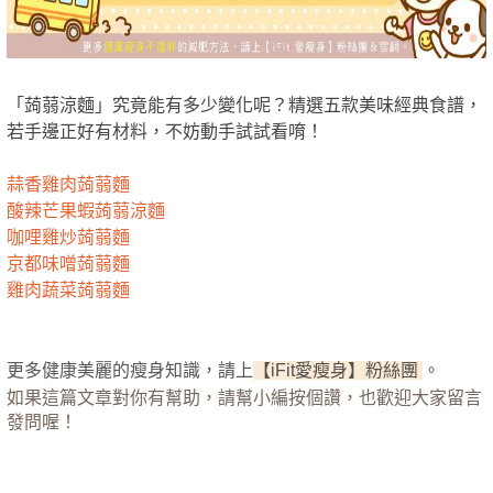
「蒟蒻涼麵」究竟能有多少變化呢？精選五款美味經典食譜，
若手邊正好有材料，不妨動手試試看唷！
蒜香雞肉蒟蒻麵
酸辣芒果蝦蒟蒻涼麵
咖哩雞炒蒟蒻麵
京都味噌蒟蒻麵
雞肉蔬菜蒟蒻麵
更多健康美麗的瘦身知識，請上
【iFit愛瘦身】粉絲團
。
如果這篇文章對你有幫助，請幫小編按個讚，也歡迎大家留言
發問喔！