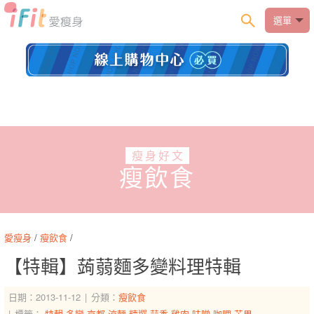
選單
瘦身好文
瘦飲食
愛瘦身
/
瘦飲食
/
【特輯】蒟蒻麵多變料理特輯
日期：2013-11-12
分類：
瘦飲食
標籤：
特輯
多變
京都
涼麵
精選
蒜香
雞肉
味噌
咖哩
芒果