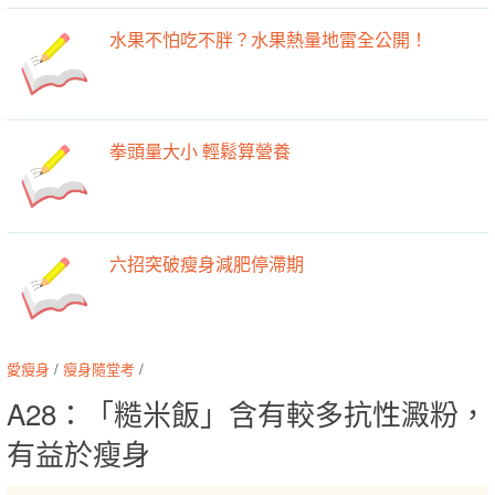
水果不怕吃不胖？水果熱量地雷全公開！
拳頭量大小 輕鬆算營養
六招突破瘦身減肥停滯期
愛瘦身
/
瘦身隨堂考
/
A28：「糙米飯」含有較多抗性澱粉，
有益於瘦身