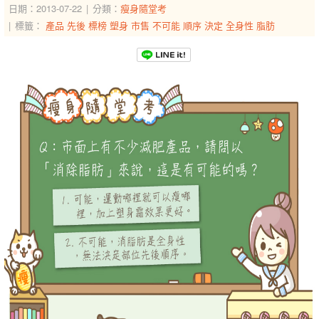
日期：2013-07-22
分類：
瘦身隨堂考
標籤：
產品
先後
標榜
塑身
市售
不可能
順序
決定
全身性
脂肪