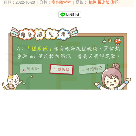
日期：2022-10-28
分類：
瘦身隨堂考
標籤：
抗性
糙米飯
澱粉
-->
-->