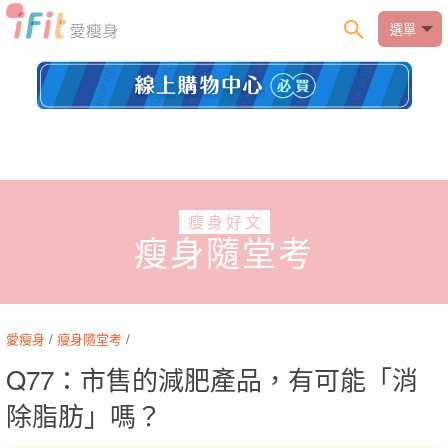
選單
瘦身好文
瘦身隨堂考
愛瘦身
/
瘦身隨堂考
/
Q77：市售的減肥產品，有可能「消
除脂肪」嗎？