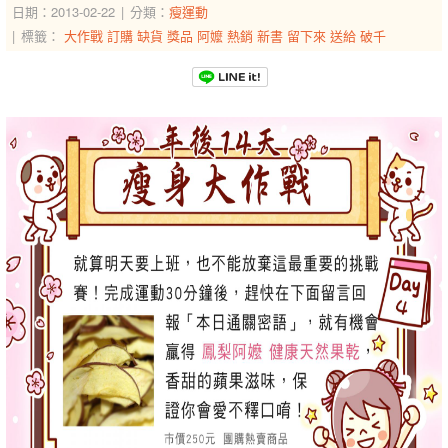
日期：2013-02-22
分類：
瘦運動
標籤：
大作戰
訂購
缺貨
獎品
阿嬤
熱銷
新書
留下來
送給
破千