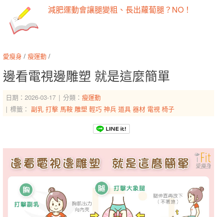
減肥運動會讓腿變粗、長出蘿蔔腿？NO！
愛瘦身
/
瘦運動
/
邊看電視邊雕塑 就是這麼簡單
日期：2026-03-17
分類：
瘦運動
標籤：
副乳
打擊
馬鞍
雕塑
輕巧
神兵
道具
器材
電視
椅子