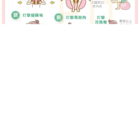
-->
-->
上了一整天的課或班，回到家中可能會想看看電視、上上網來
放鬆，此時與其賴在椅上，倒不如準備一些健身小道具，一邊
進行一些簡單的雕塑動作，日積月累之下，曲線將能變得越來
越曼妙唷！
打擊副乳
簡單好用的鍛鍊器材「
腿縫神兵
」，不僅體積輕巧、方便攜