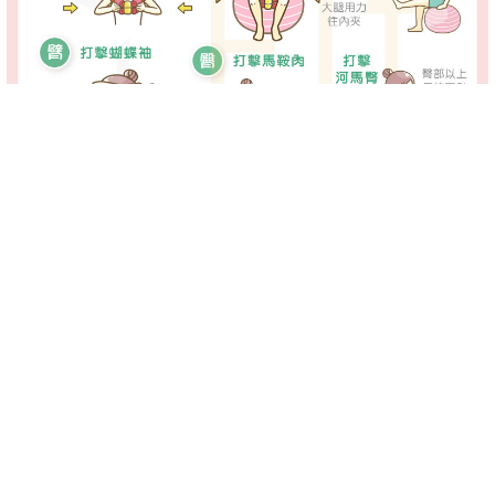
-->
-->
上了一整天的課或班，回到家中可能會想看看電視、上上網來
放鬆，此時與其賴在椅上，倒不如準備一些健身小道具，一邊
進行一些簡單的雕塑動作，日積月累之下，曲線將能變得越來
越曼妙唷！
打擊副乳
簡單好用的鍛鍊器材「
腿縫神兵
」，不僅體積輕巧、方便攜