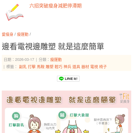
六招突破瘦身減肥停滯期
愛瘦身
/
瘦運動
/
邊看電視邊雕塑 就是這麼簡單
日期：2026-03-17
分類：
瘦運動
標籤：
副乳
打擊
馬鞍
雕塑
輕巧
神兵
道具
器材
電視
椅子