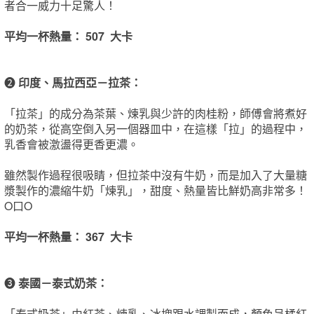
者合一威力十足驚人！
平均一杯熱量： 507 大卡
❷
印度、馬拉西亞－拉茶：
「拉茶」的成分為茶葉、煉乳與少許的肉桂粉，師傅會將煮好
的奶茶，從高空倒入另一個器皿中，在這樣「拉」的過程中，
乳香會被激盪得更香更濃。
雖然製作過程很吸睛，但拉茶中沒有牛奶，而是加入了大量糖
漿製作的濃縮牛奶「煉乳」，甜度、熱量皆比鮮奶高非常多！
O口O
平均一杯熱量： 367 大卡
❸
泰國－泰式奶茶：
「泰式奶茶」由紅茶、煉乳、冰塊跟水調製而成，顏色呈橘紅