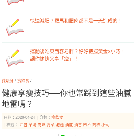
快速減肥？羅馬和肥肉都不是一天造成的！
運動後吃東西容易胖？好好把握黃金2小時，
讓你愉快又享「瘦」！
愛瘦身
/
瘦飲食
/
健康享瘦技巧──你也常踩到這些油膩
地雷嗎？
日期：2026-04-24
分類：
瘦飲食
標籤：
油包
菜湯
肉燥
青菜
泡麵
油膩
油會
四不
商標
小碗