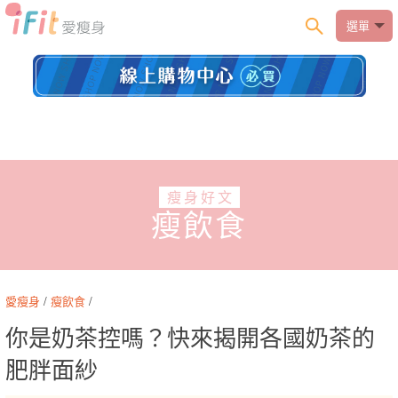
選單
瘦身好文
瘦飲食
愛瘦身
/
瘦飲食
/
你是奶茶控嗎？快來揭開各國奶茶的
肥胖面紗