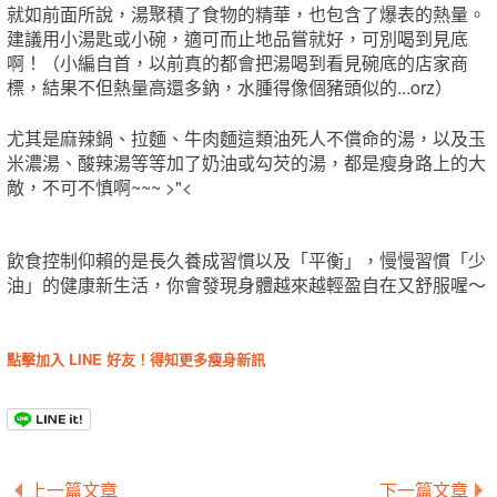
就如前面所說，湯聚積了食物的精華，也包含了爆表的熱量。
建議用小湯匙或小碗，適可而止地品嘗就好，可別喝到見底
啊！（小編自首，以前真的都會把湯喝到看見碗底的店家商
標，結果不但熱量高還多鈉，水腫得像個豬頭似的...orz）
尤其是麻辣鍋、拉麵、牛肉麵這類油死人不償命的湯，以及玉
米濃湯、酸辣湯等等加了奶油或勾芡的湯，都是瘦身路上的大
敵，不可不慎啊~~~ >"<
飲食控制仰賴的是長久養成習慣以及「平衡」，慢慢習慣「少
油」的健康新生活，你會發現身體越來越輕盈自在又舒服喔～
點擊加入 LINE 好友！得知更多瘦身新訊
上一篇文章
下一篇文章