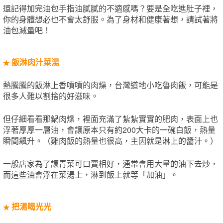
還記得加完油包手指油膩膩的不適感嗎？要是全吃進肚子裡，
你的身體想必也不會太舒服。為了身材和健康著想，請試著將
油包減量吧！
飯淋肉汁菜湯
★
熱騰騰的飯淋上香噴噴的肉燥，台灣道地小吃魯肉飯，可能是
很多人難以割捨的好滋味。
但仔細看看那鍋肉燥，裡面充滿了紮紮實實的肥肉，表面上也
浮著厚厚一層油，會讓原本只有約200大卡的一碗白飯，熱量
瞬間飆升。（雞肉飯的熱量也很高，主因就是淋上的醬汁。）
一般店家為了讓青菜可口賣相好，通常會用大量的油下去炒，
而這些油會浮在菜湯上，淋到飯上就等「加油」。
把湯喝光光
★