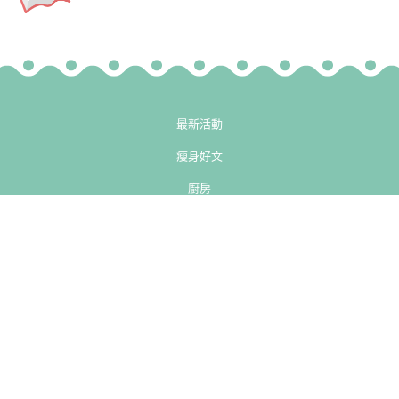
最新活動
瘦身好文
廚房
-->
-->
健身房
小知識
熱門專欄
精彩影片
© 2013-2026 H2U 永悅健康股份有限公司 All Rights Reserved.