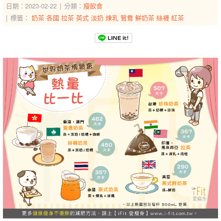
日期：2023-02-22
分類：
瘦飲食
標籤：
奶茶
各國
拉茶
英式
淡奶
煉乳
鴛鴦
鮮奶茶
絲襪
紅茶