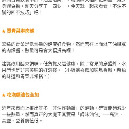
身體負擔，昨天分享了「四要」，今天就一起來看看「不油不
膩的四不技巧」吧！
燙青菜淋肉燥
★
翠綠的青菜是低熱量的健康好食物，然而若在上面淋了油膩膩
的肉燥醬，熱量可是會大幅提高喔！
建議改用醋來調味，低負擔又超健康，除了常見的烏醋外，水
果醋也是非常美味的好選擇。（小編還喜歡加味島香鬆，柴魚
的味道和青菜非常搭。）
吃泡麵油包全加
★
近年來市面上推出許多「非油炸麵體」的泡麵，確實能夠減少
一些熱量，然而真正的大魔王其實是「調味油包」──高油、
高鹽、營養價值低。