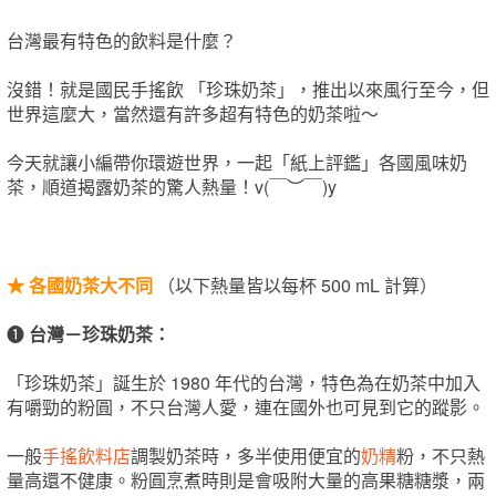
台灣最有特色的飲料是什麼？
沒錯！就是國民手搖飲 「珍珠奶茶」，推出以來風行至今，但
世界這麼大，當然還有許多超有特色的奶茶啦～
今天就讓小編帶你環遊世界，一起「紙上評鑑」各國風味奶
茶，順道揭露奶茶的驚人熱量！v(￣︶￣)y
★
各國奶茶大不同
（以下熱量皆以每杯 500 mL 計算）
❶
台灣－珍珠奶茶：
「珍珠奶茶」誕生於 1980 年代的台灣，特色為在奶茶中加入
有嚼勁的粉圓，不只台灣人愛，連在國外也可見到它的蹤影。
一般
手搖飲料店
調製奶茶時，多半使用便宜的
奶精
粉，不只熱
量高還不健康。粉圓烹煮時則是會吸附大量的高果糖糖漿，兩