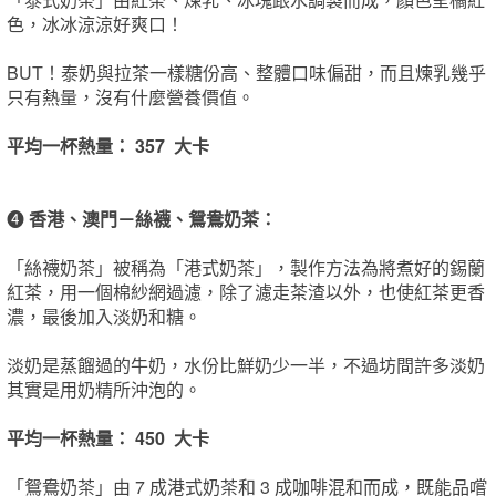
色，冰冰涼涼好爽口！
BUT！泰奶與拉茶一樣糖份高、整體口味偏甜，而且煉乳幾乎
只有熱量，沒有什麼營養價值。
平均一杯熱量： 357 大卡
❹
香港、澳門－絲襪、鴛鴦奶茶：
「絲襪奶茶」被稱為「港式奶茶」，製作方法為將煮好的錫蘭
紅茶，用一個棉紗網過濾，除了濾走茶渣以外，也使紅茶更香
濃，最後加入淡奶和糖。
淡奶是蒸餾過的牛奶，水份比鮮奶少一半，不過坊間許多淡奶
其實是用奶精所沖泡的。
平均一杯熱量： 450 大卡
「鴛鴦奶茶」由 7 成港式奶茶和 3 成咖啡混和而成，既能品嚐