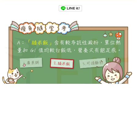
-->
-->