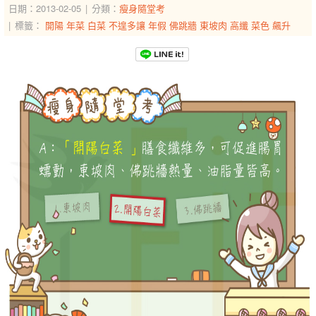
日期：2013-02-05
分類：
瘦身隨堂考
標籤：
開陽
年菜
白菜
不遑多讓
年假
佛跳牆
東坡肉
高纖
菜色
飆升