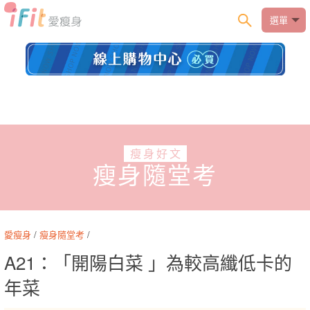
選單
瘦身好文
瘦身隨堂考
愛瘦身
/
瘦身隨堂考
/
A21：「開陽白菜 」為較高纖低卡的
年菜