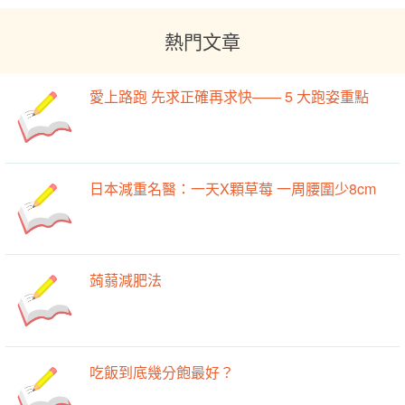
熱門文章
愛上路跑 先求正確再求快—— 5 大跑姿重點
日本減重名醫：一天X顆草莓 一周腰圍少8cm
蒟蒻減肥法
吃飯到底幾分飽最好？