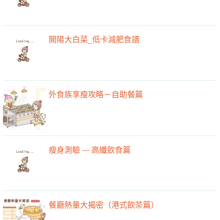
開陽大白菜_低卡減肥食譜
外食族享瘦攻略－自助餐篇
瘦身測驗 --- 高纖飲食篇
餐廳熱量大揭密（港式飲茶篇）