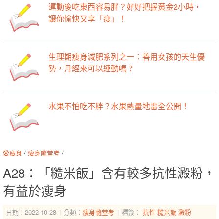
運動後吃東西容易胖？好好把握黃金2小時，
讓你愉快又享「瘦」！
生理期瘦身減肥系列之一：善用女孩的天生優
勢，月經來可以運動嗎？
水果不怕吃不胖？水果熱量地雷全公開！
愛瘦身
/
瘦身隨堂考
/
A28：「糙米飯」含有較多抗性澱粉，
有益於瘦身
日期：2022-10-28
分類：
瘦身隨堂考
標籤：
抗性
糙米飯
澱粉