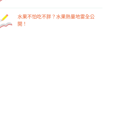
水果不怕吃不胖？水果熱量地雷全公
開！