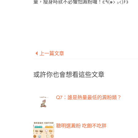
量，瘦身時就不必懼怕澱粉囉！ε٩(๑> ₃<)۶з
上一篇文章
或許你也會想看這些文章
Q7：誰是熱量最低的澱粉類？
聰明選澱粉 吃飽不吃胖