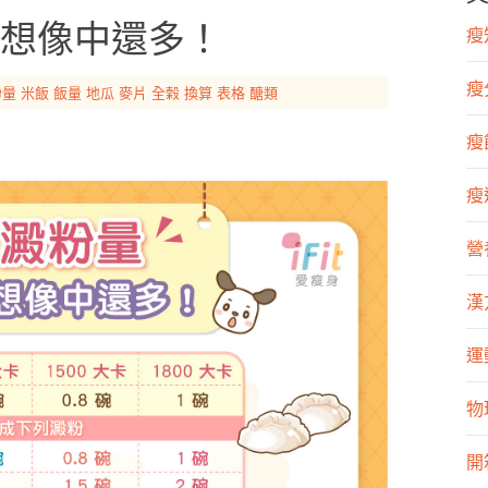
想像中還多！
瘦知
瘦
粉量
米飯
飯量
地瓜
麥片
全榖
換算
表格
醣類
瘦飲
瘦運
營
漢
運
物
開