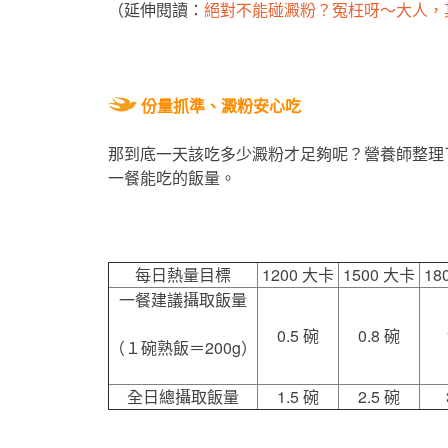
（延伸閱讀：
絕對不能碰澱粉？冤枉呀～大人，
份量抓準、澱粉安心吃
那到底一天該吃多少澱粉才足夠呢？營養師整理
一餐能吃的飯量。
每日熱量目標
1200 大卡
1500 大卡
18
一餐建議攝取飯量
0.5 碗
0.8 碗
（１碗熟飯＝200g）
全日總攝取飯量
1.5 碗
2.5 碗