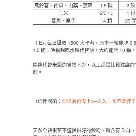
馬鈴薯、南瓜、山藥、蓮藕
1.5 碗
2 碗
玉米
2/3 根
1 根
菱角、栗子
14 顆
23 
（ Ex. 每日攝取 1500 大卡者，原本一餐能
1.5 碗；晚餐想吃水餃代替飯，大約能吃 10 顆
能夠代替米飯的食物不少，以上都是比較建議的
妙。
（延伸閱讀：
你以為實際上3─久久一次不會胖？
天然全榖根莖不僅提供好的澱粉，還含有 B 群