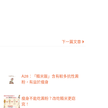
下一篇文章
A28：「糙米飯」含有較多抗性澱
粉，有益於瘦身
瘦身不能吃澱粉？改吃糙米更窈
窕！