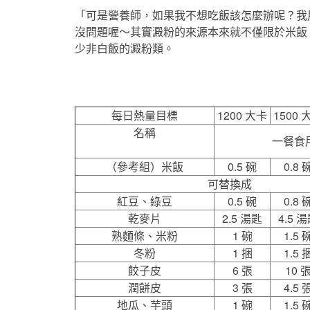
「可是營養師，如果我不想吃飯該怎麼辦呢？我
沒問題喔～其實澱粉的來源本來就不僅限於米飯
少非白飯的澱粉類。
每日熱量目標
1200 大卡
1500
名稱
一餐食
（參考組）米飯
0.5 碗
0.8 
可替換成
紅豆、綠豆
0.5 碗
0.8 
乾麥片
2.5 湯匙
4.5 
熟麵條、米粉
1 碗
1.5 
冬粉
1 捆
1.5 
餃子皮
6 張
10 
潤餅皮
3 張
4.5 
地瓜、芋頭
1 碗
1.5 