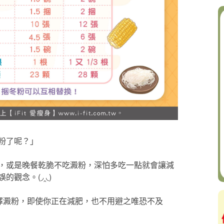
粉了呢？」
，或是晚餐乾脆不吃澱粉，深怕多吃一點就會讓減
觀念。(◞‸◟)
活選擇澱粉，即使你正在減肥，也不用避之唯恐不及