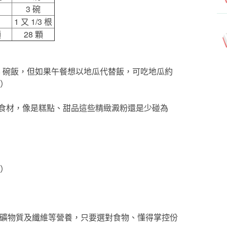
3 碗
1 又 1/3 根
顆
28 顆
吃 0.8 碗飯，但如果午餐想以地瓜代替飯，可吃地瓜約
。）
食材，像是糕點、甜品這些精緻澱粉還是少碰為
）
、礦物質及纖維等營養，只要選對食物、懂得掌控份