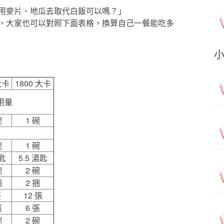
用麥片、地瓜去取代白飯可以嗎？」
，大家也可以對照下面表格，換算自己一餐能吃多
 大卡
1800 大卡
用量
碗
1 碗
碗
1 碗
湯匙
5.5 湯匙
碗
2 碗
捆
2 捆
張
12 張
張
6 張
碗
2 碗