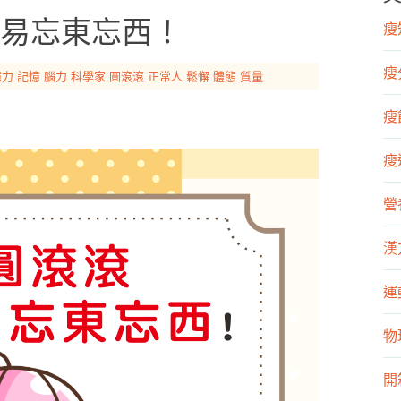
易忘東忘西！
瘦知
瘦
憶力
記憶
腦力
科學家
圓滾滾
正常人
鬆懈
體態
質量
瘦飲
瘦運
營
漢
運
物
開