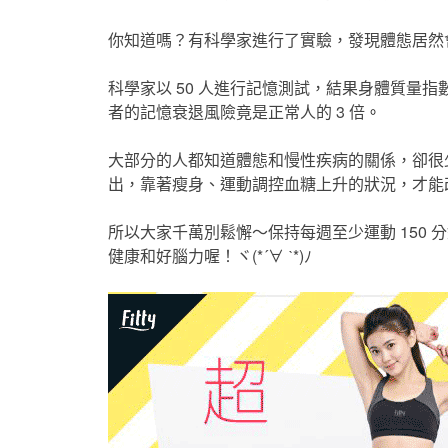
你知道嗎？有科學家進行了實驗，發現體態居然
科學家以 50 人進行記憶測試，結果身體質量指
者的記憶衰退風險竟是正常人的 3 倍
。
大部分的人都知道體態和慢性疾病的關係，卻很
出，靠著瘦身、運動調控血糖上升的狀況，才能
所以大家千萬別鬆懈～保持每週至少運動 150
健康和好腦力喔！ヾ(*´∀ ˋ*)ﾉ