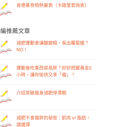
肯德基食物熱量表（卡路里查詢表）
小編推薦文章
減肥運動會讓腿變粗、長出蘿蔔腿？
NO！
運動後吃東西容易胖？好好把握黃金2
小時，讓你愉快又享「瘦」！
六招突破瘦身減肥停滯期
減肥不會復胖的祕密：肌肉 or 脂肪，
請選擇