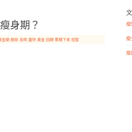
瘦身期？
瘦知
瘦
黃金期
剷除
及時
盡快
黃金
回歸
累積下來
短暫
瘦飲
瘦運
營
漢
運
物