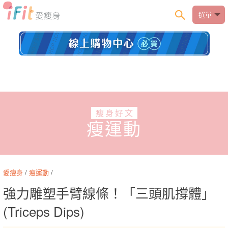
選單
瘦身好文
瘦運動
愛瘦身
/
瘦運動
/
強力雕塑手臂線條！「三頭肌撐體」
(Triceps Dips)