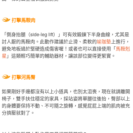
打擊馬鞍肉
「側身抬腿（side-leg lift）」可有效鍛鍊下半身曲線，尤其是
討人厭的馬鞍肉。此動作建議於止滑、柔軟的
瑜珈墊
上進行，
避免地板過於堅硬造成傷害喔！或者也可以直接使用「
馬鞍剋
星
」這類輕巧簡單的輔助器材，讓該部位變得更緊實。
打擊河馬臀
如果剛好手邊都沒有以上小道具，也別太沮喪，現在就請離開
椅子，雙手扶住穩定的家具，採站姿將單腿往後抬，臀部以上
的身體要保持不動、不可隨之旋轉，感覺屁屁上端的肌肉被充
分擠壓就對了。