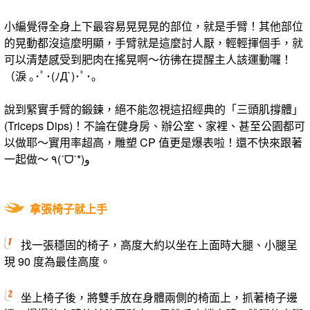
小編覺得全身上下最容易晃晃晃的部位，就是手臂！其他部位
的晃動都沒這麼明顯，手臂就是這麼討人厭，輕輕揮個手，就
可以清楚感受到肥肉在搖晃啊～彷彿在提醒主人該運動囉！
（淚 ｡･ﾟ･(ﾉД`)･ﾟ･｡
說到緊實手臂的鍛鍊，絕不能忽視這招經典的「三頭肌撐體」
(Triceps Dips)！不論在健身房、辦公室、家裡、甚至公園都可
以做耶～實用率超高，雕塑 CP 值更是爆表啦！還不快來跟著
一起做～ ٩(ˊᗜˋ*)و
拿張椅子就上手
找一張穩固的椅子，高度大約以坐在上面時大腿、小腿呈
現 90 度為最佳高度。
坐上椅子後，將雙手放在身體兩側的椅面上，抓著椅子邊