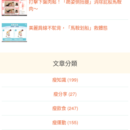
打擊下盤肉鬆！「跪姿側抬腿」消除屁股馬鞍
肉～
美麗肩線不駝背，「馬鞍划船」救體態
文章分類
瘦知識 (199)
瘦分享 (27)
瘦飲食 (247)
瘦運動 (155)