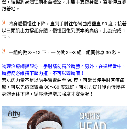
邊，慢慢將身體往前移至懸空，用雙手支撐身體，雙腳伸直腳
跟著地。
將身體慢慢往下降，直到手肘往後彎曲成垂直 90 度；接著
以三頭肌出力撐起身體，慢慢回復到原本的高度，此為完成 1
下。
一組約做 8～12 下，一次做 2～3 組，組間休息 30 秒。
物理治療師提醒你，手肘請勿高於肩膀。另外，在過程當中，
肩膀務必維持下壓力道，不可以聳肩唷！
若肌肉力量不足以讓手臂彎曲至 90 度，可能會使手肘有疼痛
感，可以先微微彎曲 30～60 度就好。待肌力提升後再慢慢將
身體更往下降，循序漸進增加強度才安全喔！