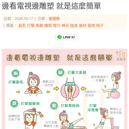
邊看電視邊雕塑 就是這麼簡單
日期：2026-03-17
分類：
瘦運動
標籤：
副乳
打擊
馬鞍
雕塑
輕巧
神兵
道具
器材
電視
椅子