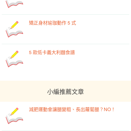
矯正身材瑜珈動作 5 式
5 款低卡義大利麵食譜
小編推薦文章
減肥運動會讓腿變粗、長出蘿蔔腿？NO！