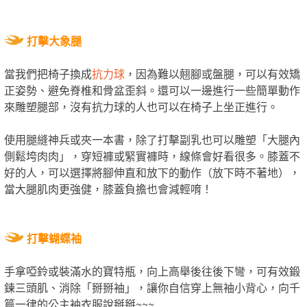
打擊大象腿
當我們把椅子換成
抗力球
，因為難以翹腳或盤腿，可以有效矯
正姿勢、避免脊椎和骨盆歪斜。還可以一邊進行一些簡單動作
來雕塑腿部，沒有抗力球的人也可以在椅子上坐正進行。
使用腿縫神兵或夾一本書，除了打擊副乳也可以雕塑「大腿內
側鬆垮肉肉」，穿短褲或緊實褲時，線條會好看很多。膝蓋不
好的人，可以選擇將腳伸直和放下的動作（放下時不著地），
當大腿肌肉更強健，膝蓋負擔也會減輕唷！
打擊蝴蝶袖
手拿啞鈴或裝滿水的寶特瓶，向上高舉後往後下彎，可有效鍛
鍊三頭肌、消除「掰掰袖」，讓你自信穿上無袖小背心，向千
篇一律的公主袖衣服說掰掰~~~