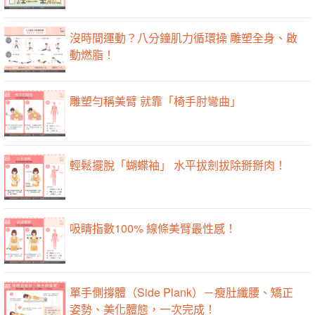
沒時間運動？八分鐘肌力循環操 雕塑全身、啟
動燃脂！
雕塑勻稱美臂 就靠「椅手肘彎曲」
輕鬆擺脫「蝴蝶袖」 水平拔劍拔除掰掰肉！
吸睛指數100% 線條美臂最性感！
單手側撐體（Side Plank）－瘦肚纖腰、矯正
姿勢、美化體態，一次完成！