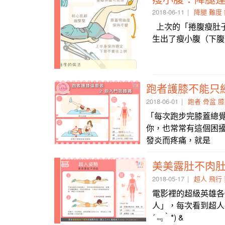
2018-06-11
降腿
難度
上次的「捲腹瘦肚
生出了瘦小腹（下腹
跑者護膝不能只練
2018-06-01
跑者
骨盆
膝
「每次跑步完膝蓋總
你，也常常有這個困擾
發炎而疼痛，就是
美美露肚不肉肚
2018-05-17
超人
飛行
電影裡的超級英雄各
人」，每次看到超人
´﹃｀*) &