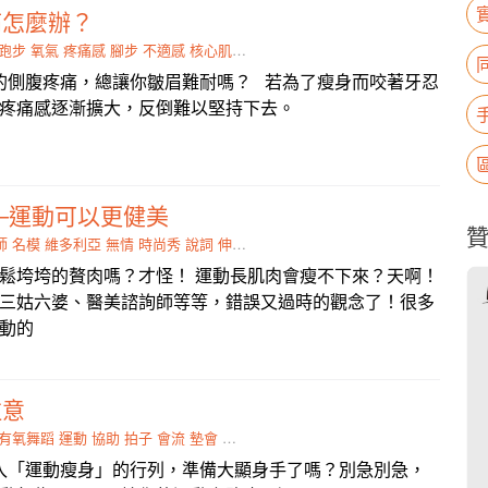
痛怎麼辦？
跑步
氧氣
疼痛感
腳步
不適感
核心肌群
腹部
減速
的側腹疼痛，總讓你皺眉難耐嗎？ 若為了瘦身而咬著牙忍
使疼痛感逐漸擴大，反倒難以堅持下去。
─運動可以更健美
師
名模
維多利亞
無情
時尚秀
說詞
伸展台
討厭鬼
教練會
鬆垮垮的贅肉嗎？才怪！ 運動長肌肉會瘦不下來？天啊！
三姑六婆、醫美諮詢師等等，錯誤又過時的觀念了！很多
動的
注意
有氧舞蹈
運動
協助
拍子
會流
墊會
穿衣鏡
待機
入「運動瘦身」的行列，準備大顯身手了嗎？別急別急，