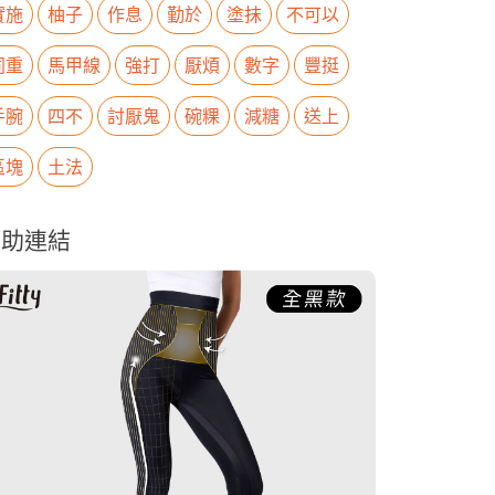
實施
柚子
作息
勤於
塗抹
不可以
同重
馬甲線
強打
厭煩
數字
豐挺
手腕
四不
討厭鬼
碗粿
減糖
送上
區塊
土法
贊助連結