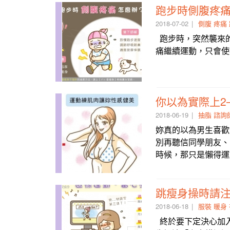
跑步時側腹疼
2018-07-02
側腹
疼痛
跑步時，突然襲來
痛繼續運動，只會
你以為實際上2
2018-06-19
抽脂
諮詢
妳真的以為男生喜歡
別再聽信同學朋友、
時候，那只是懶得運
跳瘦身操時請
2018-06-18
服裝
暖身
終於要下定決心加