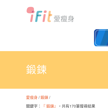
鍛鍊
愛瘦身
/
鍛鍊
/
關鍵字：
『 鍛鍊』
，共有170筆搜尋結果