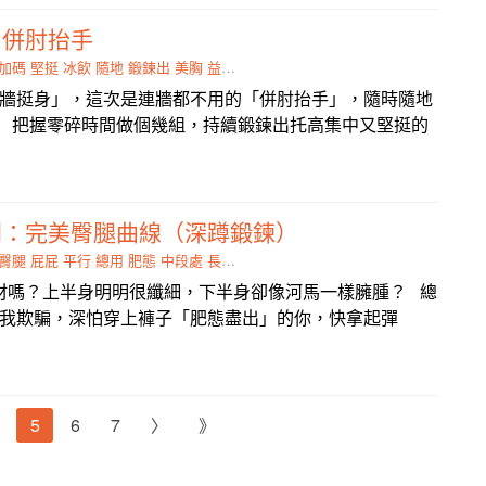
－併肘抬手
加碼
堅挺
冰飲
隨地
鍛鍊出
美胸
益處
膠質
牆挺身」，這次是連牆都不用的「併肘抬手」，隨時隨地
 把握零碎時間做個幾組，持續鍛鍊出托高集中又堅挺的
列：完美臀腿曲線（深蹲鍛鍊）
臀腿
屁屁
平行
總用
肥態
中段處
長板
盡出
材嗎？上半身明明很纖細，下半身卻像河馬一樣臃腫？ 總
我欺騙，深怕穿上褲子「肥態盡出」的你，快拿起彈
5
6
7
〉
》