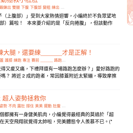
鍛鍊出
雙腿
下腹
下腹部
變粗
練出
動作
不負眾望
子（上腹部）」受到大家熱情迴響，小編終於不負眾望地
部）篇啦！ 本來要介紹的是「反向捲腹」，但該動作
大腿，還要練______才是正解！
蓋
護膝
練跑
專注
賽前
______
路跑
橋式
覺得又痠又痛，下禮拜還有一場路跑怎麼辦？」愛好路跑的
嗎？ 將近 2 成的跑者，常因膝蓋附近太緊繃，導致摩擦
 超人姿勢拯救你
姿勢
不肉
露肚
撐住
美美
擺動
肚腹
飛翔
個都擁有一身健美肌肉，小編覺得最經典的莫過於「超
在天空飛翔就覺得太帥啦，完美體態令人羨慕不已。(*