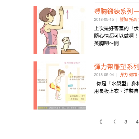
豐胸鍛鍊系列
2018-05-15
豐胸
托高
上次是好害羞的「伏
隨心情都可以做啊！
美胸吧～開
彈力帶雕塑系
2018-05-04
彈力
微蹲
你是「水梨型」身
用長板上衣、洋裝自
《
〈
3
4