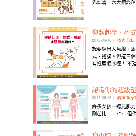
先認清「六大錯誤運
仰臥起坐、棒
2018-06-16
棒式
仰臥
想要練出人魚線、馬
式、捲腹。但這三個
有推薦順序喔！ 不建
認識你的超級
2018-06-13
肌群
塑身
許多女孩一聽見肌力
剛芭比」…>"< 
瘦小腹：降腿