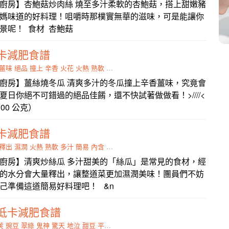
廚房】杏鮑菇炒肉絲 燒至多汁柔軟的杏鮑菇，搭上甜嫩豬
媽味道的好料理！咀嚼時那樸實無華的滋味，可是能讓你
景呢！ 食材 杏鮑菇
卡減肥食譜
薑味
絕品
撞上
辛香
火花
火熱
熟軟
悶煮
廚房】薑絲燒冬瓜 清爽多汁的冬瓜撞上辛香薑味，究竟會
日你絕不可錯過的絕品佳餚，還不快試著做做看！>////<
300 公克）
卡減肥食譜
釋出
濕潤
火熱
熟軟
多汁
簡易
內含
加熱
廚房】清爽炒絲瓜 多汁甜美的「絲瓜」是常見的食材，經
的水分會大量釋出，讓整道菜更加濕潤美味！團員們不妨
己準備這道簡易好料理吧！ &n
低卡減肥食譜
莢
豌豆
翠綠
鬼神
驚天
地泣
甜豆
平靜
撞上