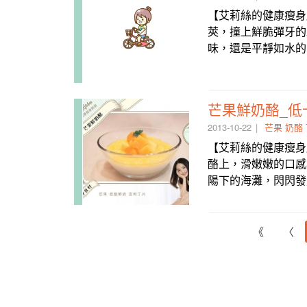
【艾莉絲的健康瘦身
莢，撞上鮮脆彈牙的
味，還是平靜如水的
芒果鮮奶酪_低
2013-10-22
芒果
奶酪
【艾莉絲的健康瘦身
酪上，滑嫩嫩的口感
陽下的海灘，閃閃
《
〈