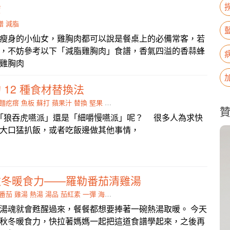
薦
譜
減脂
瘦身的小仙女，雞胸肉都可以說是餐桌上的必備常客，若
，不妨參考以下「減脂雞胸肉」食譜，香氣四溢的香蒜蜂
雞胸肉
 12 種食材替換法
麵疙瘩
魚板
蘇打
蘋果汁
替換
堅果
大口
豆腐
「狼吞虎嚥派」還是「細嚼慢嚥派」呢？ 很多人為求快
大口猛扒飯，或者吃飯邊做其他事情，
秋冬暖食力——羅勒番茄清雞湯
番茄
雞湯
熱湯
湯品
茄紅素
一彈
海芽
甦醒過來
湯魂就會甦醒過來，餐餐都想要捧著一碗熱湯取暖。 今天
秋冬暖食力，快拉著媽媽一起把這道食譜學起來，之後再