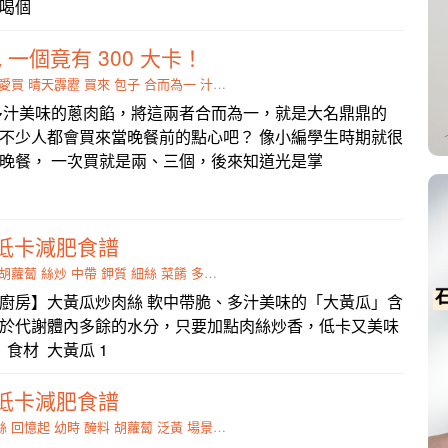
喝個
一個竟有 300 大卡！
愛買
晴天霹靂
買來
包子
合而為一
汁多
肉餡
學生
、多汁美味的蔥肉餡，將這兩者合而為一，就是大名鼎鼎的
不少人都會買來當晚餐前的點心吧？ 像小編學生時期就很
晚餐， 一次買就是兩、三個，後來知道光是掌
低卡減肥食譜
胡蘿蔔
絲炒
中帶
鉀質
細絲
菜餚
多汁
加點
廚房】大黃瓜炒肉絲 軟中帶脆、多汁美味的「大黃瓜」含
於代謝體內多餘的水分，只要加點肉絲炒香，低卡又美味
食材 大黃瓜 1
低卡減肥食譜
絲
回憶起
幼時
醃料
胡蘿蔔
泛黃
場景
甜嫩
無華