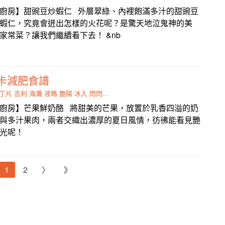
廚房】甜豌豆炒蝦仁 外層翠綠、內裡飽滿多汁的甜豌豆
蝦仁，究竟會迸出怎樣的火花呢？是驚天地泣鬼神的美
家常菜？讓我們繼續看下去！ &nb
卡減肥食譜
丁片
吉利
海灘
液略
艷陽
冰入
閃閃發光
乳香
廚房】芒果鮮奶酪 將甜美的芒果，放置於乳香四溢的奶
與多汁果肉，兩者交織出濃厚的夏日風情，彷彿能看見艷
發光呢！
1
2
〉
》