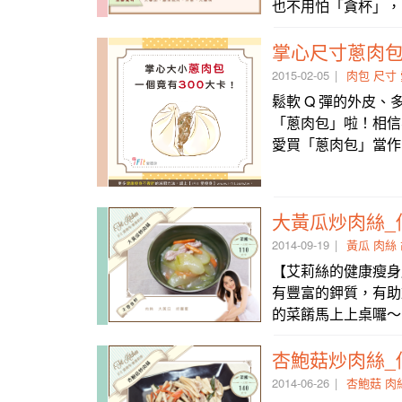
也不用怕「貪杯」，
掌心尺寸蔥肉包 
2015-02-05
肉包
尺寸
鬆軟 Q 彈的外皮
「蔥肉包」啦！相信
愛買「蔥肉包」當作
大黃瓜炒肉絲_
2014-09-19
黃瓜
肉絲
【艾莉絲的健康瘦身
有豐富的鉀質，有助
的菜餚馬上上桌囉～ 
杏鮑菇炒肉絲_
2014-06-26
杏鮑菇
肉