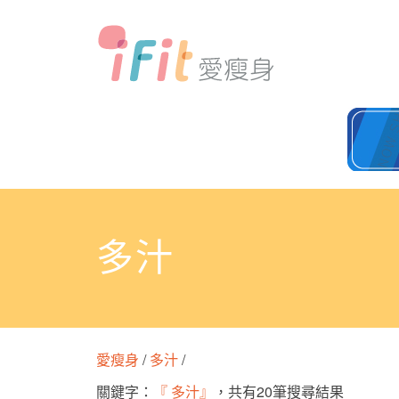
多汁
愛瘦身
/
多汁
/
關鍵字：
『 多汁』
，共有20筆搜尋結果