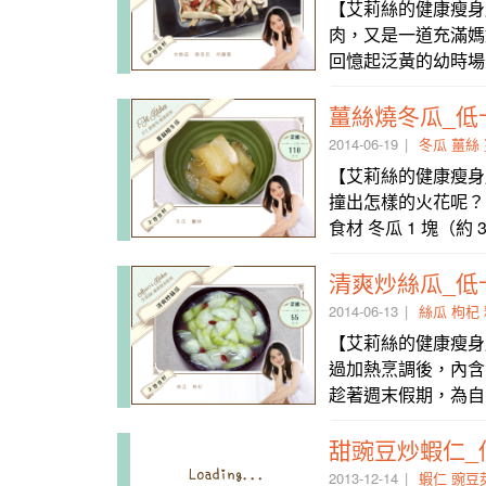
【艾莉絲的健康瘦身
肉，又是一道充滿媽
回憶起泛黃的幼時場
薑絲燒冬瓜_低
2014-06-19
冬瓜
薑絲
【艾莉絲的健康瘦身
撞出怎樣的火花呢？夏
食材 冬瓜 1 塊（約 
清爽炒絲瓜_低
2014-06-13
絲瓜
枸杞
【艾莉絲的健康瘦身
過加熱烹調後，內含
趁著週末假期，為自
甜豌豆炒蝦仁_
2013-12-14
蝦仁
豌豆