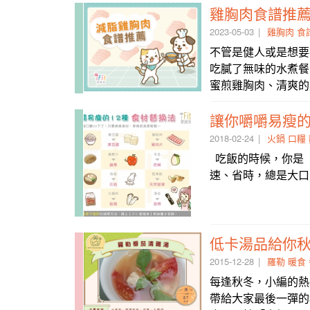
雞胸肉食譜推
2023-05-03
雞胸肉
食
不管是健人或是想要
吃膩了無味的水煮餐
蜜煎雞胸肉、清爽的
讓你嚼嚼易瘦的
2018-02-24
火鍋
口糧
吃飯的時候，你是
速、省時，總是大口
低卡湯品給你
2015-12-28
羅勒
暖食
每逢秋冬，小編的熱
帶給大家最後一彈的