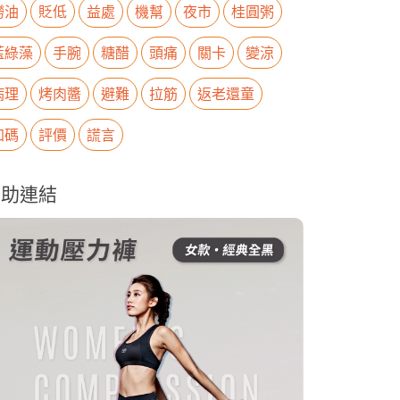
撈油
貶低
益處
機幫
夜市
桂圓粥
藍綠藻
手腕
糖醋
頭痛
關卡
變涼
病理
烤肉醬
避難
拉筋
返老還童
加碼
評價
謊言
贊助連結