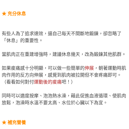
★
充分
休息
有些人為了追求速效，逼自己每天不間斷地鍛鍊，卻忽略了
「休息」的重要性。
當肌肉正在重建增強時，建議休息幾天，改為鍛鍊其他肌群。
如果痠痛感十分明顯，可以做一些簡單的
伸展
，朝著運動時肌
肉作用的反方向伸展，感覺到肌肉被拉開但不會疼痛即可。
（看看如何對付
運動後的痠痛
吧！）
同時可以適度按摩、泡泡熱水澡，藉此促進血液循環、使肌肉
放鬆，泡澡時水溫不要太高、水位於心臟以下為宜。
★
補
充營養