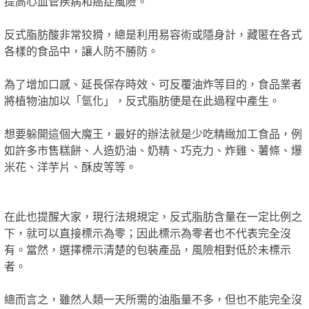
提高心血管疾病和癌症風險。
反式脂肪酸非常狡猾，總是利用易容術或隱身計，藏匿在各式
各樣的食品中，讓人防不勝防。
為了增加口感、延長保存時效、可反覆油炸等目的，食品業者
將植物油加以「氫化」，反式脂肪便是在此過程中產生。
想要躲開這個大魔王，最好的辦法就是少吃精緻加工食品，例
如許多市售糕餅、人造奶油、奶精、巧克力、炸雞、薯條、爆
米花、洋芋片、酥皮等等。
在此也提醒大家，現行法規規定，反式脂肪含量在一定比例之
下，就可以直接標示為零；因此標示為零者也不代表完全沒
有。當然，選擇標示清楚的包裝產品，風險相對低於未標示
者。
總而言之，雖然人類一天所需的油脂量不多，但也不能完全沒