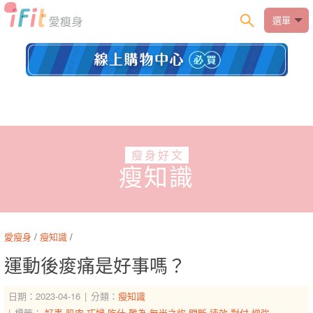
選單
瘦身好文
瘦知識
愛瘦身
/
瘦知識
/
運動後痠痛是好事嗎？
日期：2023-04-16
分類：
瘦知識
標籤：
好事
肌肉
巧婦
吃什
難為
無米之炊
間斷
速效
對付
增強