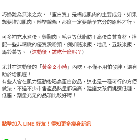
巧婦難為無米之炊，「蛋白質」是構成肌肉的主要成分，如果
想要增加肌肉、雕塑線條，那麼一定要給予充分的原料才行。
可多補充水煮蛋、雞胸肉、毛豆等低脂肪＋高蛋白質食材，搭
配一些非精緻的優質澱粉類，例如糙米飯、地瓜、五穀米飯、
馬鈴薯等。（
運動後，該吃什麽呢？
）
尤其在運動後的「
黃金 2 小時
」內吃，不僅不用怕發胖，還有
助於增肌喔！
有些人會在肌力運動後喝高蛋白飲品，這也是一種可行的方便
做法，不過不少市售產品熱量都偏高，建議女孩們挑選低糖、
低脂、劑量充足的品項比較好唷！
點擊加入 LINE 好友！得知更多瘦身新訊