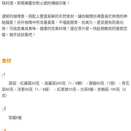
味料理，即將顛覆你對火鍋的傳統印象！
濃郁的咖哩香，搭配上豐富新鮮的天然食材，讓你瞬間彷彿置身於熱情的神
秘國度！另外咖哩中所含薑黃素，不僅能開胃、抗氧化，甚至還有防癌功
效，可說是兼具美味、健康的完美料理！還在等什麼～快趁倒數前的連假空
檔，親手試試看吧！
食材
蔬菜：紅蘿蔔20克 、高麗菜200克（1／6顆）、甜椒60克（1個）、青花
菜60克、洋蔥50克（1／4個） 、紅蔥頭10克、大蒜5瓣、杏鮑菇 100克（2
支）
草蝦6隻