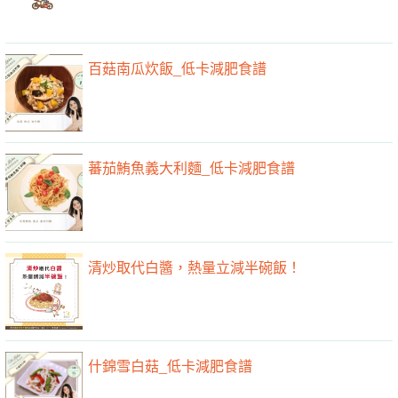
百菇南瓜炊飯_低卡減肥食譜
蕃茄鮪魚義大利麵_低卡減肥食譜
清炒取代白醬，熱量立減半碗飯！
什錦雪白菇_低卡減肥食譜