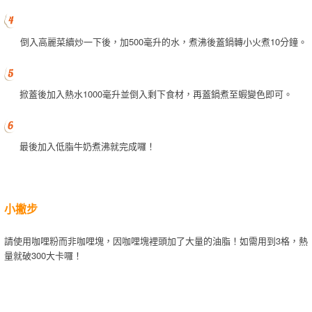
倒入高麗菜續炒一下後，加500毫升的水，煮沸後蓋鍋轉小火煮10分鐘。
掀蓋後加入熱水1000毫升並倒入剩下食材，再蓋鍋煮至蝦變色即可。
最後加入低脂牛奶煮沸就完成囉！
小撇步
請使用咖哩粉而非咖哩塊，因咖哩塊裡頭加了大量的油脂！如需用到3格，熱
量就破300大卡囉！