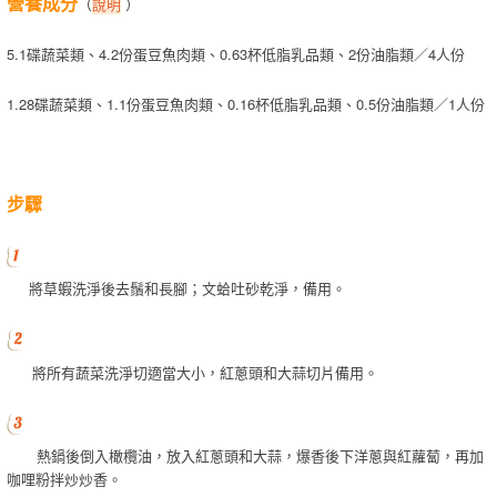
營養成分
（
說明
）
5.1碟蔬菜類、4.2份蛋豆魚肉類、0.63杯低脂乳品類、2份油脂類／4人份
1.28碟蔬菜類、1.1份蛋豆魚肉類、0.16杯低脂乳品類、0.5份油脂類／1人份
步驟
將草蝦洗淨後去鬚和長腳；文蛤吐砂乾淨，備用。
將所有蔬菜洗淨切適當大小，紅蔥頭和大蒜切片備用。
熱鍋後倒入橄欖油，放入紅蔥頭和大蒜，爆香後下洋蔥與紅蘿蔔，再加
咖哩粉拌炒炒香。