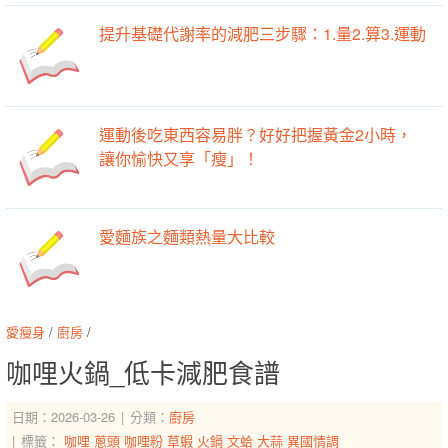
提升基礎代謝率的減肥三步驟：1.量2.算3.運動
運動後吃東西容易胖？好好把握黃金2小時，
讓你愉快又享「瘦」！
愛麵族之麵類熱量大比較
愛瘦身
/
廚房
/
咖哩火鍋_低卡減肥食譜
日期：2026-03-26
分類：
廚房
標籤：
咖哩
蔥頭
咖哩粉
草蝦
火鍋
文蛤
大蒜
異國情調