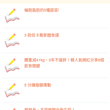
嚇跑脂肪的5種蔬菜!
3 款低卡蕎麥麵食譜
體重減41kg，3年不復胖！韓人氣網紅分享8個
飲食關鍵
5 分鐘瘦腿運動
想瘦身，不用避開全脂牛奶！