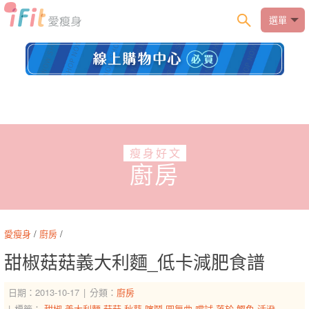
選單
瘦身好文
廚房
愛瘦身
/
廚房
/
甜椒菇菇義大利麵_低卡減肥食譜
日期：2013-10-17
分類：
廚房
標籤：
甜椒
義大利麵
菇菇
秋葵
喧鬧
圓舞曲
嚐試
落於
鰹魚
活潑