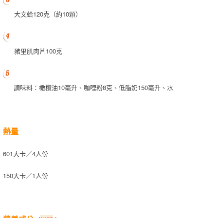
大文蛤120克（約10顆）
豬里肌肉片100克
調味料：橄欖油10毫升、咖哩粉8克、低脂奶150毫升、水
熱量
601大卡／4人份
150大卡／1人份