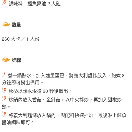
調味料：鰹魚醬油 2 大匙
熱量
260 大卡／ 1 人份
步驟
煮一鍋熱水，加入適量鹽巴，將義大利麵條放入，約煮 8
分鐘即可撈出備用。
秋葵以熱水汆燙 20 秒後取出。
炒鍋內放入香菇、金針菇，以中火拌炒，再加入甜椒炒
熟。
將義大利麵條放入鍋內，與配料快速拌炒，最後淋上鰹魚
醬油調味即可。