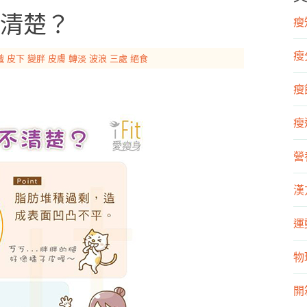
清楚？
瘦知
瘦
織
皮下
變胖
皮膚
轉淡
波浪
三處
絕食
瘦飲
瘦運
營
漢
運
物
開