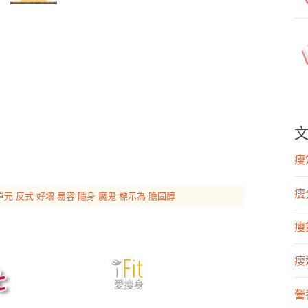
瘦知
瘦
單元
反式
好壞
易容
隱身
魔鬼
標示為
膽固醇
瘦飲
瘦運
營