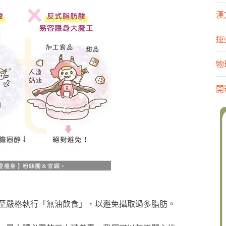
漢
運
物
開
至嚴格執行「無油飲食」，以避免攝取過多脂肪。