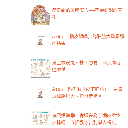
瘦身霜的美麗謊言──不願面對的真
相
A79：「橘皮組織」為脂肪大量累積
的結果
身上橘皮甩不掉？想要平滑美腿就
這麼做！
A165：過多的「皮下脂肪」，易造
成細胞肥大、身材走樣。
決戰短褲季！你還在為了橘皮塗塗
抹抹嗎？五招教你告別惱人橘皮