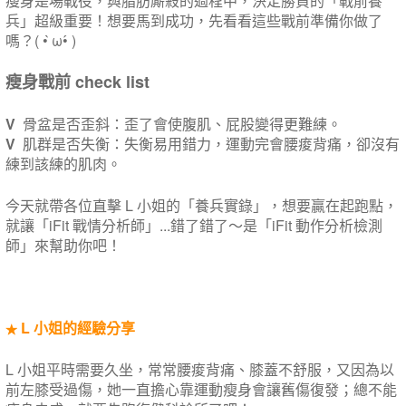
瘦身是場戰役，與脂肪廝殺的過程中，決定勝負的「戰前養
兵」超級重要！想要馬到成功，先看看這些戰前準備你做了
嗎？( • ̀ω•́ )
瘦身戰前 check list
V
骨盆是否歪斜：歪了會使腹肌、屁股變得更難練。
V
​ ​肌群是否失衡：失衡易用錯力，運動完會腰痠背痛，卻沒有
練到該練的肌肉。
今天就帶各位直擊 L 小姐的「養兵實錄」，想要贏在起跑點，
就讓「iFit 戰情分析師」...錯了錯了～是「iFit 動作分析檢測
師」來幫助你吧！
L 小姐的經驗分享
★
L 小姐平時需要久坐，常常腰痠背痛、膝蓋不舒服​，又因為​以​
前左膝受​過​傷，她​一直​擔心靠運動瘦身會讓舊傷復發​；​總不能