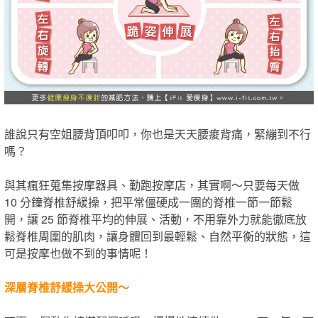
誰說只有空姐腰背頂叩叩，你也是天天腰痠背痛，緊繃到不行
嗎？
與其瘋狂蒐集按摩器具、勤跑按摩店，其實啊～只要每天做
10 分鐘脊椎舒緩操，把平常僵硬成一團的脊椎一節一節鬆
開，讓 25 節脊椎平均的伸展、活動，不用靠外力就能徹底放
鬆脊椎周圍的肌肉，讓身體回到最輕鬆、自然平衡的狀態，這
可是按摩也做不到的事情呢！
深層脊椎舒緩操大公開～