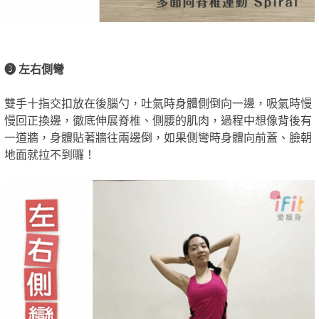
❸ 左右側彎
雙手十指交扣放在後腦勺，吐氣時身體側倒向一邊，吸氣時慢
慢回正換邊，徹底伸展脊椎、側腰的肌肉，過程中想像背後有
一道牆，身體貼著牆往兩邊倒，如果側彎時身體向前蓋、臉朝
地面就拉不到囉！