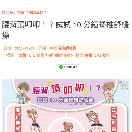
愛瘦身
/
物理治療師專欄
/
腰背頂叩叩！？試試 10 分鐘脊椎舒緩
操
日期：2023-11-23
分類：
物理治療師專欄
標籤：
脊椎
叩叩
腰背
舒緩
側腰
後腦勺
椅面
抬離
交扣
動作