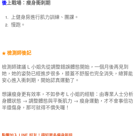
後
上戰場：瘦身衝刺期
上健身房進行肌力訓練、團課。
慢跑。
檢測師後記
★
檢測師建議 L 小姐先從調整錯誤體態開始，一個月後再見到
她，她的姿勢已經進步很多，膝蓋不舒服也完全消失，總算能
安心進入衝刺期，開始認真運動了。
想讓瘦身更有效率，不如參考 L 小姐的經驗：由專業人士分析
身體狀態 → 調整體態與平衡肌力 → 瘦身運動，才不會事倍功
半還傷身，那可就得不償失囉！
點擊加入 LINE 好友！得知更多瘦身新訊