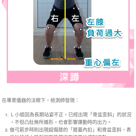
​在專業儀器的法眼下，檢測師發現：
L 小姐因為長期站姿不正，​已經​出現「骨盆歪斜」​的狀況​
，不但凸肚無所遁形，也會影響運動​時​的出力。
做​弓箭步時​則​出現超傷膝的「膝蓋內扣」和骨盆歪斜，表