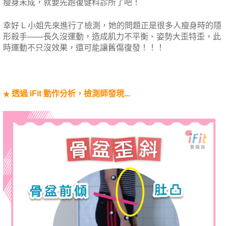
瘦身未成，就要先跑復健科診所了吧​！​
幸好 L 小姐先來進行了檢測，她的問題正是很多人瘦身時​​的​隱
形殺手——長久沒運動，造成肌力不平衡、姿勢大歪特歪，此
時運動不只沒效果，還可能讓舊傷復發！​！！​
透過 iFit 動作分析，檢測師發現...​
★