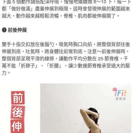
下面 5 個動作請搭配深呼吸，慢慢地連續做 8～10 下，每一
下
都「做好做滿」盡量伸展到極限，這時會發現伸展的範圍越來
越大，動作越來越輕鬆流暢，脊椎、肌肉都被伸展開了
。
❶ 前後伸展
雙手十指交扣放在後腦勺，吸氣時胸口向前，將整個背部往後
伸展到底，吐氣時，將身體往前彎到底。注意～前後伸展時，
整個背部呈現平滑的線條，讓動作平均分散在 25 節脊椎，千
萬不能「折脖子」、「折腰」，讓少數幾節脊椎承受過大的壓
力。