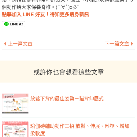
個動作給大家保養脊椎。( ﾟ∀ﾟ)o彡ﾟ
點擊加入 LINE 好友！得知更多瘦身新訊
上一篇文章
下一篇文章
或許你也會想看這些文章
放鬆下背的最佳姿勢－貓背伸展式
瑜伽磚輔助動作三招 放鬆、伸展、雕塑、增加
柔軟度