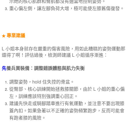
示她的核心肌群和臀肌都沒有適當地控制姿勢。
重心偏左側，讓左腳負荷大增，極可能​使​左膝舊傷復發。
專業​建議
★
L 小姐本身就存在嚴重的傷害風險，用如此糟糕的姿勢運動那
還得了啊！評估過後，檢測師建議 L 小姐循序漸進：
先
養兵買裝備：調整錯誤體態與肌力失衡
調整姿勢，hold 住失控的骨盆。
從臀部、核心訓練開始拯救膝關節，由於 L 小姐的重心偏
左，訓練應該特別強調重心回正。
建議先快走或​騎​腳踏車進行有氧運動，並注意不要出現膝
蓋內扣。如果​急著​​以不正確的​姿勢頻繁跑步，​反而​可能​會
有​跑者膝的風險。