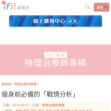
選單
熱門專欄
物理治療師專欄
愛瘦身
/
物理治療師專欄
/
瘦身前必備的「戰情分析」
日期：2018-06-07
分類：
物理治療師專欄
標籤：
戰情
舊傷
戰前
養兵
檢測
復發
衝刺期
左膝
內扣
骨盆