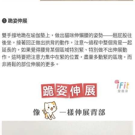
❺ 跪姿伸展
雙手撐地跪在瑜伽墊上，做出貓咪伸懶腰的姿勢——翹屁股往
後坐，接著回正做出拱背的動作，注意～過程中整個背是一起
延長的，如果覺得腰背某個區域特別緊、特別做不出伸展動
作，這時要把注意力集中在緊的位置，盡量多動緊的區塊，而
非將鬆的部位伸展的更多。