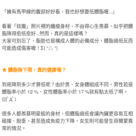
「​擁有馬甲線的腹部好好看，我也好想要低體脂喔...」
看著「炫腹」照片裡的纖瘦身材，​不由得心生羨慕，​似乎把體
脂降得愈低愈好​...​然而​​，​真的是這樣嗎？
大家可別忘了，脂肪也是構成人體的必備成分，體脂過低​反而​
可能造成傷害​喔​！Σ( °△ °)
★
體脂無下限，真的健康嗎？
到底降到多少才算低呢？由於男、女身體組成不同，男性若是
體脂率小於 12 %、女性體脂率小於 17 %就有點太低了啊。
(|||ﾟдﾟ)
很多人都羨慕明星般的身材，但體脂過低會讓內臟更容易互相
碰撞、脫垂，甚至造成免疫力下降，女生​則​可能發生荷爾蒙異
常的情況。