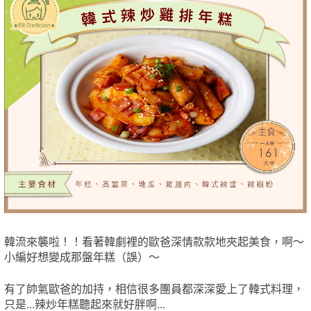
韓流來襲啦！！看著韓劇裡的歐爸深情​款款地夾起美食，啊～
小編好想變成那盤年糕（誤）～
有了​帥氣歐爸的加持，相信很多團員都深深愛上了韓式料理，
只是...​辣炒年糕聽起來就好胖啊...