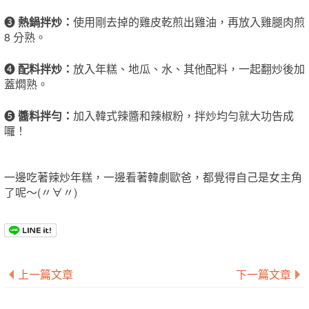
❸
熱鍋
拌炒
：
使用剛去掉的雞皮乾煎出雞油，再放入雞腿肉煎
8 分熟。
❹
配料拌炒
：
放入年糕、地瓜、水、其他配料，一起翻炒後加
蓋燜熟。
❺
醬
料拌
勻
：
加入韓式辣醬和辣椒粉，拌炒均勻就大功告成
囉！
一邊吃著辣炒年糕，一邊看著韓劇歐爸，都覺得自己是女主角
了呢～(〃∀〃)
上一篇文章
下一篇文章