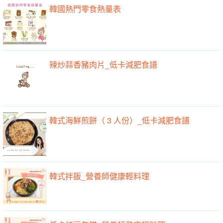
韓國熱門零食熱量表
辣炒蒜香豬肉片_低卡減肥食譜
韓式海鮮煎餅（ 3 人份）_低卡減肥食譜
韓式拌飯_營養師健康輕料理