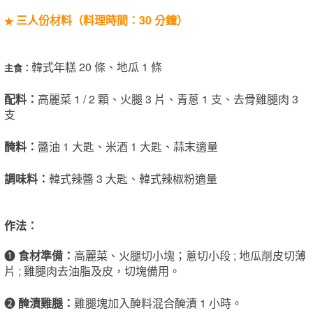
三人份材料
（
料理
時間
：
30
分
鐘
）
★
韓式年糕 20 條、地瓜 1 條
主食
：
配料
：
高麗菜 1 / 2 顆、火腿 3 片、青蔥 1 支、去骨雞腿肉 3
支
醃
料
：
醬油 1 大匙、米酒 1 大匙、蒜末適量
調
味料
：
韓式辣醬 3 大匙、韓式辣椒粉適量
作法
：
❶
食材
準備
：
高麗菜、火腿切小塊；蔥切小段 ; 地瓜削皮切薄
片 ; 雞腿肉去油脂及皮，切塊備用。
❷
醃漬雞
腿
：
雞腿塊加入醃料混合醃漬 1 小時。