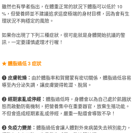
雖然也有學者指出，在體重正常的狀況下體脂可以低於 10
%，但營養師並不建議追求這麼極端的身材目標，因為會有生
理狀況不夠穩定的風險。
如果你出現了下列三種症狀，很可能就是身體開始抗議的警
訊，一定要謹慎處理才行喔！
★
體脂過低 3 症狀
❶
皮膚乾燥：
由於體脂率​和賀爾蒙有密切關係，體脂過低容易
導至內分泌失調，讓皮膚變得乾澀、脫屑。
❷
經期紊亂或停經：
體脂過低時，身體會以為自己處於飢餓狀
態而啟動防衛機制，把營養集中在重要器官，放棄生殖功能。
不但會造成經期紊亂或停經，嚴重一點還會導致不孕！
❸
免疫力變差：
體脂過低會讓人體對外來病菌失去辨別能力，