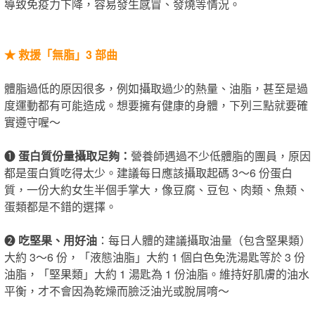
導致免疫力下降，容易發生感冒、發燒等情況。
★
救援「無脂」3 部曲
體脂過低的原因很多，例如攝取過少的熱量、油脂，甚至是過
度運動都有可能造成。想要擁有健康的身體，下列三點就要確
實遵守喔～
❶
蛋白質份量攝取足夠：
營養師遇過不少低體脂的團員，原因
都是蛋白質吃得太少。建議每日應該攝取起碼 3～6 份蛋白
質，一份大約女生半個手掌大，像豆腐、豆包、肉類、魚類、
蛋類都是不錯的選擇。
❷
吃堅果、用好油
：每日人體的建議攝取油量（包含堅果類）
大約 3～6 份，「液態油脂」大約 1 個白色免洗湯匙等於 3 份
油脂，「堅果類」大約 1 湯匙為 1 份油脂。維持好肌膚的油水
平衡，才不會因為乾燥而臉泛油光或脫屑唷～