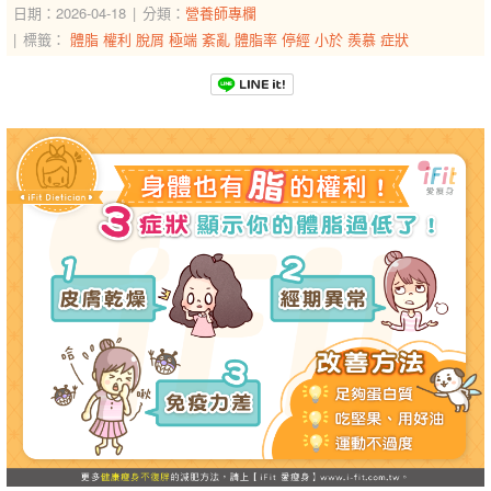
日期：2026-04-18
分類：
營養師專欄
標籤：
體脂
權利
脫屑
極端
紊亂
體脂率
停經
小於
羨慕
症狀