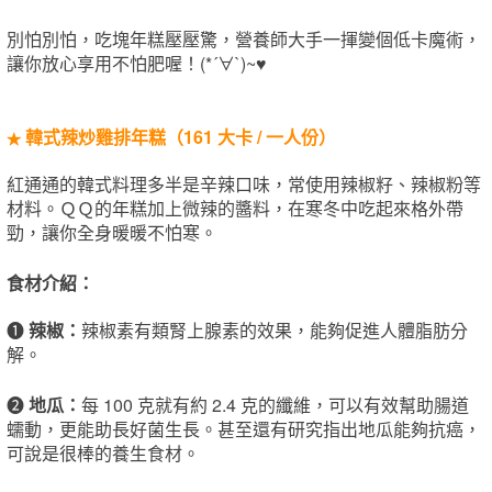
別怕別怕，吃塊年糕壓壓驚，營養師大手一揮變個低卡魔術，
讓你放心享用不怕肥喔​！(*´∀`)~♥
韓
式辣炒
雞
排年糕
（
161
大卡
/
一人份
）
★
紅通通的韓式料理多半是辛辣口味，常使用辣椒籽、辣椒粉等
材料。ＱＱ的年糕加上微辣的醬料，在寒冬中吃起來格外帶
勁，讓你全身暖暖不怕寒。
食材介
紹
：
❶
辣椒
：
辣椒素有類腎上腺素的效果，能夠​促進人體脂肪分
解。
❷
地瓜
：
每 100 克就有約 2.4 克的纖維，可以有效幫助腸道
蠕動，更能助長好菌生長。甚至還有研究指出地瓜能夠抗癌，
可說​是很棒的養生食材。