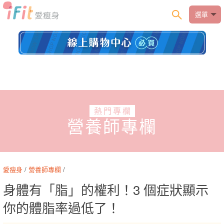
選單
熱門專欄
營養師專欄
愛瘦身
/
營養師專欄
/
身體有「脂」的權利！3 個症狀顯示
你的體脂率過低了！