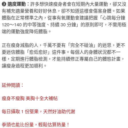
❸
適度運動：
許多想快速瘦身者會在短期內大量運動，卻又沒
有補充適量營養和好好休息，卻不知道這樣​會​傷害身體。如果
體脂在正常標準之內，從事有氧運動會建議把握​「​心跳每分鐘
120～140 的中等強度、持續 30 分鐘​」​的原則即可，不需用極
端的運動強度降低體脂。
正在瘦身減脂的人，千萬不要有「完全不碰油」的迷思，更不
要迷信體脂「愈低愈好」這件事。每個人的身體狀況都不一
樣，定期進行體脂檢測，才能持續修正專屬自己的體態計畫，
讓瘦身過程更加順利。
延伸閱讀：
瘦身不瘦胸 美胸十全大補帖
每日攝取 1 份堅果，天然好油助代謝
拳頭也能比份量，輕鬆估算熱量！