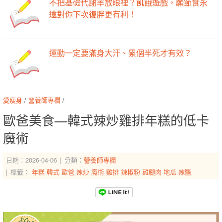
不把基礎代謝率放眼裡？飢餓遊戲，願節食永
遠對你下次復胖更有利！
運動一定要滿身大汗、累個半死才有效？
愛瘦身
/
營養師專欄
/
歐爸美食—韓式辣炒雞排年糕的低卡
魔術
日期：2026-04-06
分類：
營養師專欄
標籤：
年糕
韓式
歐爸
辣炒
魔術
雞排
辣椒粉
雞腿肉
地瓜
辣醬