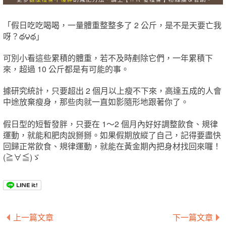
「假日吃吃喝喝，一量體重整整多了 2 公斤，是不是天要亡我
呀？థ౪థ」
可別小看這些累積的體重，若不及時剷除它們，一年累積下
來，超過 10 公斤都是有可能的事。
據研究統計，只要超出 2 個月以上瘦不下來，高達五成的人會
中途放棄瘦身，那些肉就一直如影隨形地跟著你了。
假日型的短暫發胖，只要在 1～2 個月內好好調整飲食、規律
運動，就能和肥肉說掰掰。如果假期放縱了自己，記得要盡快
回歸正常飲食、規律運動，就能在黃金期內把身材找回來囉！
(≧∀≦)ゞ
上一篇文章
下一篇文章