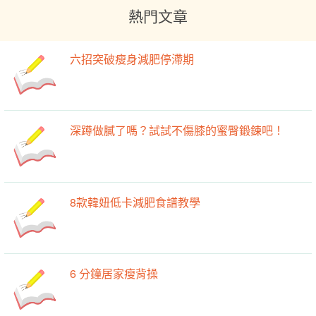
熱門文章
六招突破瘦身減肥停滯期
深蹲做膩了嗎？試試不傷膝的蜜臀鍛鍊吧！
8款韓妞低卡減肥食譜教學
6 分鐘居家瘦背操