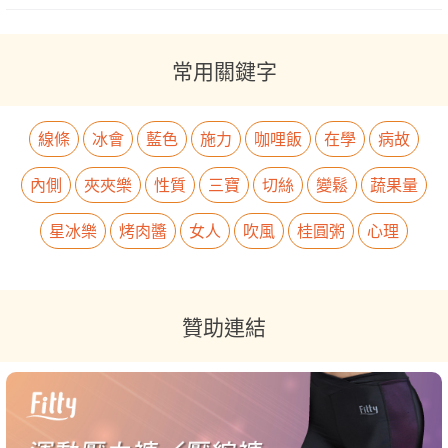
常用關鍵字
線條
冰會
藍色
施力
咖哩飯
在學
病故
內側
夾夾樂
性質
三寶
切絲
變鬆
蔬果量
星冰樂
烤肉醬
女人
吹風
桂圓粥
心理
贊助連結