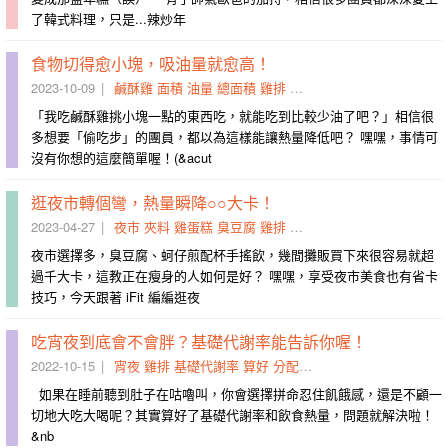
了韓式料理，只是...​辣炒年
食物切得愈小塊，吸油量就愈高！
2023-10-09
鹹酥雞
面積
油量
總面積
雞排
小塊
表面積
肉片
青椒
大
「我吃鹹酥雞挑小塊一點的東西吃，就能吃到比較少油了吧？」相信很
多想要「偷吃步」的團員，都以為這樣能讓熱量降低吧？ 嘿嘿，事情可
沒有你想的這麼簡單喔！(&acut
逛夜市轉個彎，熱量瞬降○○大卡！
2023-04-27
夜市
夾料
雞蛋糕
臭豆腐
雞排
水煎包
沙威瑪
胡椒餅
想來
夜市選擇多，臭豆腐、蚵仔煎配杯手搖飲，幾間攤販買下來很容易就超
過千大卡，這教正在瘦身的人如何是好？ 嘿嘿，享受夜市美食也有省卡
技巧，今天跟著 iFit 編編逛夜
吃宵夜到底會不會胖？基礎代謝率能告訴你喔！
2022-10-15
宵夜
雞排
基礎代謝率
算好
分配好
會不會
滿足感
告訴
臨
如果在睡前聽到肚子在咕嚕叫，你會選擇拼命忍住飢餓感，還是不顧一
切地大吃大喝呢？其實算好了基礎代謝率和飲食熱量，問題就解決啦！
&nb