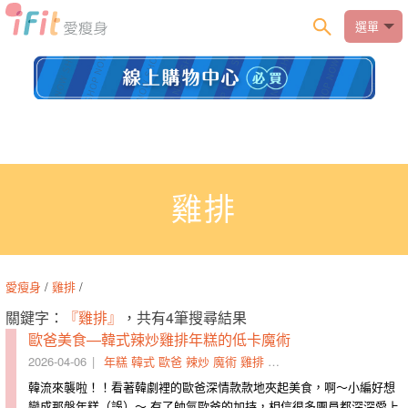
選單
雞排
愛瘦身
/
雞排
/
關鍵字：
『雞排』
，共有4筆搜尋結果
歐爸美食—韓式辣炒雞排年糕的低卡魔術
2026-04-06
年糕
韓式
歐爸
辣炒
魔術
雞排
辣椒粉
雞腿肉
地瓜
辣醬
韓流來襲啦！！看著韓劇裡的歐爸深情​款款地夾起美食，啊～小編好想
變成那盤年糕（誤）～ 有了​帥氣歐爸的加持，相信很多團員都深深愛上