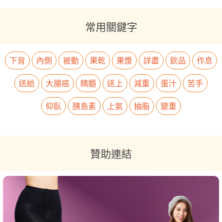
常用關鍵字
下背
內側
被動
果乾
果漿
詳盡
飲品
作息
送給
大腸癌
精髓
送上
減重
蛋汁
苦手
仰臥
胰島素
上氣
抽脂
變重
贊助連結