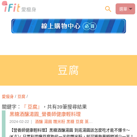
選單
豆腐
愛瘦身
/
豆腐
/
關鍵字：
『 豆腐』
，共有39筆搜尋結果
黑糖酒釀湯圓_營養師健康輕料理
2024-02-22
酒釀
湯圓
糯米粉
黑糖
豆腐
蒸好
生質
活潑
益菌
調色
【營養師健康輕料理】黑糖酒釀湯圓 到底湯圓該怎麼吃才能不爆卡～
(#`Д´)ﾉ 只要利用嫩豆腐取代一半的糯米粉，就可將熱量瞬間減少一半！