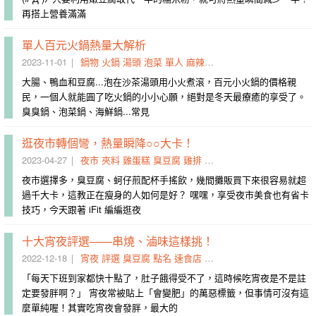
再搭上營養滿滿
單人百元火鍋熱量大解析
2023-11-01
鍋物
火鍋
湯頭
泡菜
單人
麻辣鍋
南瓜
豆腐
大腸、鴨血和豆腐...泡在沙茶湯頭用小火煮滾，百元小火鍋的價格親
民，一個人就能圓了吃火鍋的小小心願，絕對是冬天最療癒的享受了。
臭臭鍋、泡菜鍋、海鮮鍋...常見
逛夜市轉個彎，熱量瞬降○○大卡！
2023-04-27
夜市
夾料
雞蛋糕
臭豆腐
雞排
水煎包
沙威瑪
胡椒餅
想來
夜市選擇多，臭豆腐、蚵仔煎配杯手搖飲，幾間攤販買下來很容易就超
過千大卡，這教正在瘦身的人如何是好？ 嘿嘿，享受夜市美食也有省卡
技巧，今天跟著 iFit 編編逛夜
十大宵夜評選——串燒、滷味這樣挑！
2022-12-18
宵夜
評選
臭豆腐
點名
速食店
滷味
泡麵
麵線
清粥
串燒
「每天下班到家都快十點了，肚子餓得受不了，這時候吃宵夜是不是註
定要發胖啊？」 宵夜常被貼上「會變肥」的萬惡標籤，但事情可沒有這
麼單純喔！其實吃宵夜會發胖，最大的