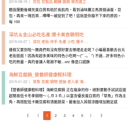
2016-08-15
豆包
豆製品
翻轉
選錯
敬而遠之
五香
麵店
滷味攤
嗶嗶
聽說運動後補充蛋白質有助於長肌肉，看到滷味攤立馬買個滷蛋、豆
包，再來一塊百頁…嗶嗶～被捉到了吧！這就是你瘦不下來的原因。
每 100
深坑＆金山必吃名產 爆卡美食聰明吃
2015-04-27
深坑
老街
伴手
名產
小吃
爆卡
臭豆腐
特色
香嫩
條街
連假又要到啦～團員們有沒有想好要去哪裡走走呢？小編最喜歡去台北
老街逛逛！因為有超多美味的特色小吃啊～(*´﹃｀*) 不過...許多特色小
吃的熱量，真的會讓人敬謝不敏...orz 像是口感酥
海鮮豆腐鍋_營養師健康輕料理
2015-01-22
草魚
豆腐
鍋物
透抽
老人家
海鮮
高湯
涼麵
細嫩
鹽水
【營養師健康輕料理】海鮮豆腐鍋 正在瘦身的你，絕對要動手試試這道
超簡易低卡冬季鍋物～ (,,Ծ 3 Ծ,,) 以富含優良蛋白質的「草魚」作為主
角，再搭配低卡嫩豆腐和清脆蔬菜，最後加入蒟蒻涼麵增加飽足感
《
〈
1
2
3
4
5
〉
》