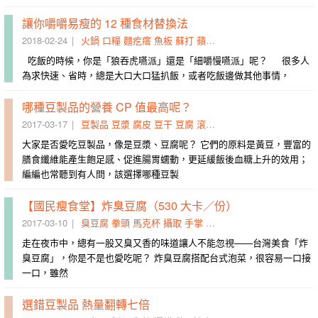
讓你嚼嚼易瘦的 12 種食材替換法
2018-02-24
火鍋
口糧
麵疙瘩
魚板
蘇打
蘋果汁
替換
堅果
大口
豆腐
吃飯的時候，你是「狼吞虎嚥派」還是「細嚼慢嚥派」呢？ 很多人
為求快速、省時，總是大口大口猛扒飯，或者吃飯邊做其他事情，
哪種豆製品的營養 CP 值最高呢？
2017-03-17
豆製品
豆漿
腐皮
豆干
豆腐
滾煮
手續
濾渣
喝上
繁複
大家是否愛吃豆製品，像是豆漿、豆腐呢？ 它們的原料是黃豆，豐富的
膳食纖維能產生飽足感、促進腸胃蠕動，更延緩飯後血糖上升的效用；
編編也常聽到有人問，該選擇哪種豆製
【國民瘦食堂】炸臭豆腐（530 大卡／份）
2017-03-10
臭豆腐
拳頭
馬克杯
攝取
手掌
湯匙
食堂
泡菜
國民
主食
走在夜市中，總有一股又臭又香的味道讓人不能忽視——台灣美食「炸
臭豆腐」，你是不是也愛吃呢？ 炸臭豆腐搭配台式泡菜，很容易一口接
一口，雖然
選錯豆製品 熱量翻轉七倍