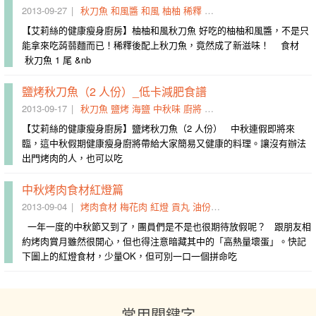
2013-09-27
秋刀魚
和風醬
和風
柚柚
稀釋
魚身
抹上
紙巾
內臟
拿來
【艾莉絲的健康瘦身廚房】柚柚和風秋刀魚 好吃的柚柚和風醬，不是只
能拿來吃蒟蒻麵而已！稀釋後配上秋刀魚，竟然成了新滋味！ 食材
秋刀魚 1 尾 &nb
鹽烤秋刀魚（2 人份）_低卡減肥食譜
2013-09-17
秋刀魚
鹽烤
海鹽
中秋味
廚將
魚身
內臟
擠上
芝麻
帶給
【艾莉絲的健康瘦身廚房】鹽烤秋刀魚（2 人份） 中秋連假即將來
臨，這中秋假期健康瘦身廚將帶給大家簡易又健康的料理。讓沒有辦法
出門烤肉的人，也可以吃
中秋烤肉食材紅燈篇
2013-09-04
烤肉食材
梅花肉
紅燈
貢丸
油份
血糕
秋刀魚
擇食
雞皮
一年一度的中秋節又到了，團員們是不是也很期待放假呢？ 跟朋友相
約烤肉賞月雖然很開心，但也得注意暗藏其中的「高熱量壞蛋」。快記
下圖上的紅燈食材，少量OK，但可別一口一個拼命吃
常用關鍵字