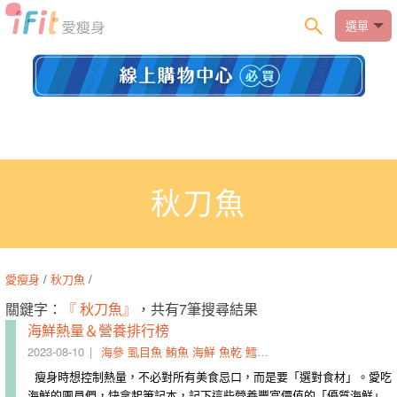
選單
秋刀魚
愛瘦身
/
秋刀魚
/
關鍵字：
『 秋刀魚』
，共有7筆搜尋結果
海鮮熱量＆營養排行榜
2023-08-10
海參
虱目魚
鮪魚
海鮮
魚乾
鱈魚
秋刀魚
螃蟹
鯛魚
瘦身時想控制熱量，不必對所有美食忌口，而是要「選對食材」。愛吃
海鮮的團員們，快拿起筆記本，記下這些營養豐富價值的「優質海鮮」