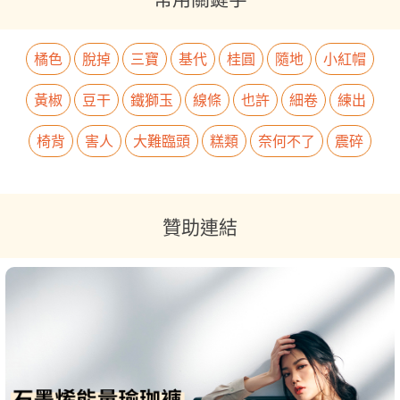
橘色
脫掉
三寶
基代
桂圓
隨地
小紅帽
黃椒
豆干
鐵獅玉
線條
也許
細卷
練出
椅背
害人
大難臨頭
糕類
奈何不了
震碎
贊助連結