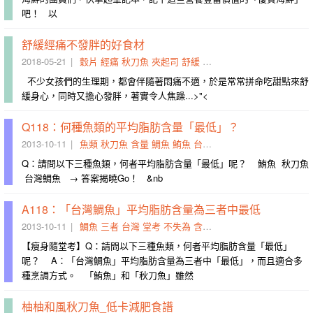
吧！ 以
舒緩經痛不發胖的好食材
2018-05-21
穀片
經痛
秋刀魚
夾起司
舒緩
純度
情緒
紅豆湯
性溫
暖
不少女孩們的生理期，都會伴隨著悶痛不適，於是常常拼命吃甜點來舒
緩身心，同時又擔心發胖，著實令人焦躁...>"<
Q118：何種魚類的平均脂肪含量「最低」？
2013-10-11
魚類
秋刀魚
含量
鯛魚
鮪魚
台灣
脂肪
請問
揭曉
答案
Q：請問以下三種魚類，何者平均脂肪含量「最低」呢？ 鮪魚 秋刀魚
台灣鯛魚 → 答案揭曉Go！ &nb
A118：「台灣鯛魚」平均脂肪含量為三者中最低
2013-10-11
鯛魚
三者
台灣
堂考
不失為
含量
品嘗
魚類
秋刀魚
鮮美
【瘦身隨堂考】Q：請問以下三種魚類，何者平均脂肪含量「最低」
呢？ A：「台灣鯛魚」平均脂肪含量為三者中「最低」，而且適合多
種烹調方式。 「鮪魚」和「秋刀魚」雖然
柚柚和風秋刀魚_低卡減肥食譜