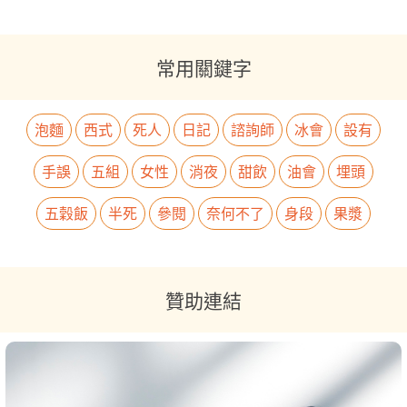
常用關鍵字
泡麵
西式
死人
日記
諮詢師
冰會
設有
手誤
五組
女性
消夜
甜飲
油會
埋頭
五穀飯
半死
參閱
奈何不了
身段
果漿
贊助連結