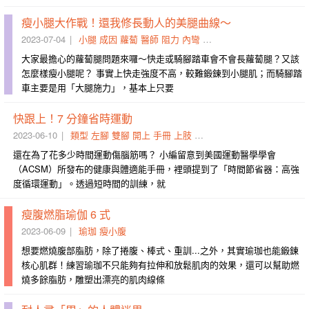
瘦小腿大作戰！還我修長動人的美腿曲線～
2023-07-04
小腿
成因
蘿蔔
醫師
阻力
內彎
專訪
施打
正負
參閱
大家最擔心的蘿蔔腿問題來囉～快走或騎腳踏車會不會長蘿蔔腿？又該
怎麼樣瘦小腿呢？ 事實上快走強度不高，較難鍛鍊到小腿肌；而騎腳踏
車主要是用「大腿施力」，基本上只要
快跟上！7 分鐘省時運動
2023-06-10
類型
左腳
雙腳
開上
手冊
上肢
站直
肌力
核心
高強度
還在為了花多少時間運動傷腦筋嗎？ 小編留意到美國運動醫學學會
（ACSM）所發布的健康與體適能手冊，裡頭提到了「時間節省器：高強
度循環運動」。透過短時間的訓練，就
瘦腹燃脂瑜伽 6 式
2023-06-09
瑜珈
瘦小腹
想要燃燒腹部脂肪，除了捲腹、棒式、重訓...之外，其實瑜珈也能鍛鍊
核心肌群！練習瑜珈不只能夠有拉伸和放鬆肌肉的效果，還可以幫助燃
燒多餘脂肪，雕塑出漂亮的肌肉線條