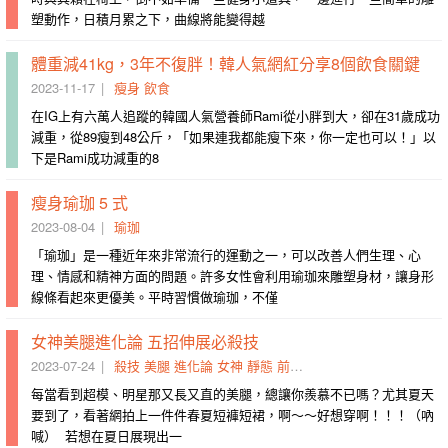
塑動作，日積月累之下，曲線將能變得越
體重減41kg，3年不復胖！韓人氣網紅分享8個飲食關鍵
2023-11-17
瘦身
飲食
在IG上有六萬人追蹤的韓國人氣營養師Rami從小胖到大，卻在31歲成功
減重，從89瘦到48公斤，「如果連我都能瘦下來，你一定也可以！」以
下是Rami成功減重的8
瘦身瑜珈 5 式
2023-08-04
瑜珈
「瑜珈」是一種近年來非常流行的運動之一，可以改善人們生理、心
理、情感和精神方面的問題。許多女性會利用瑜珈來雕塑身材，讓身形
線條看起來更優美。平時習慣做瑜珈，不僅
女神美腿進化論 五招伸展必殺技
2023-07-24
殺技
美腿
進化論
女神
靜態
前腳
基準
內側
懸空
大腿
每當看到超模、明星那又長又直的美腿，總讓你羨慕不已嗎？尤其夏天
要到了，看著網拍上一件件春夏短褲短裙，啊～～好想穿啊！！！（吶
喊） 若想在夏日展現出一