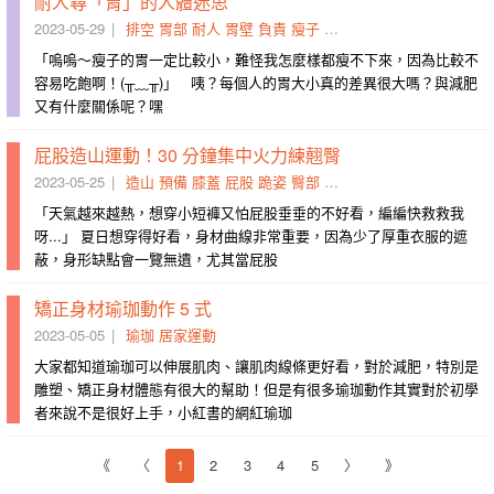
耐人尋「胃」的人體迷思
2023-05-29
排空
胃部
耐人
胃壁
負責
瘦子
拍肩
轉移到
依序為
胃會
「嗚嗚～瘦子的胃一定比較小，難怪我怎麼樣都瘦不下來，因為比較不
容易吃飽啊！(╥﹏╥)」 咦？每個人的胃大小真的差異很大嗎？與減肥
又有什麼關係呢？嘿
屁股造山運動！30 分鐘集中火力練翹臀
2023-05-25
造山
預備
膝蓋
屁股
跪姿
臀部
動態
翹臀
腳尖
火力
「天氣越來越熱，想穿小短褲又怕屁股垂垂的不好看，編編快救救我
呀...」 夏日想穿得好看，身材曲線非常重要，因為少了厚重衣服的遮
蔽，身形缺點會一覽無遺，尤其當屁股
矯正身材瑜珈動作 5 式
2023-05-05
瑜珈
居家運動
大家都知道瑜珈可以伸展肌肉、讓肌肉線條更好看，對於減肥，特別是
雕塑、矯正身材體態有很大的幫助！但是有很多瑜珈動作其實對於初學
者來說不是很好上手，小紅書的網紅瑜珈
《
〈
1
2
3
4
5
〉
》