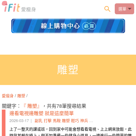
選單
雕塑
愛瘦身
/
雕塑
/
關鍵字：
『 雕塑』
，共有78筆搜尋結果
邊看電視邊雕塑 就是這麼簡單
2026-03-17
副乳
打擊
馬鞍
雕塑
輕巧
神兵
道具
器材
電視
椅子
上了一整天的課或班，回到家中可能會想看看電視、上上網來放鬆，此
時與其賴在椅上，倒不如準備一些健身小道具，一邊進行一些簡單的雕