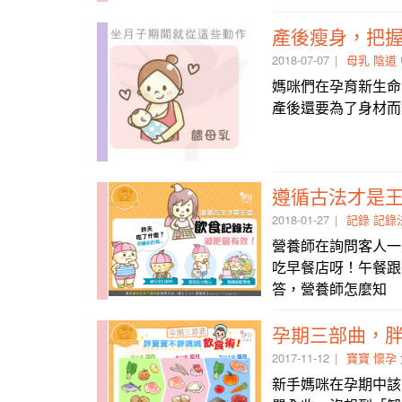
產後瘦身，把
2018-07-07
母乳
陰道
媽咪們在孕育新生命
產後還要為了身材而
遵循古法才是
2018-01-27
記錄
記錄
營養師在詢問客人一
吃早餐店呀！午餐跟
答，營養師怎麼知
孕期三部曲，
2017-11-12
寶寶
懷孕
新手媽咪在孕期中該