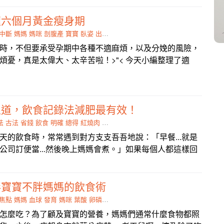
握六個月黃金瘦身期
中斷
媽媽
媽咪
剖腹產
寶寶
臥姿
出力
腹部
時，不但要承受孕期中各種不適麻煩，以及分娩的風險，
煩憂，真是太偉大、太辛苦啦！>"< 今天小編整理了適
王道，飲食記錄法減肥最有效！
法
古法
省錢
飲食
明確
總得
紅燒肉
慣性
潛移默化
天的飲食時，常常遇到對方支支吾吾地說：「早餐...就是
公司訂便當...然後晚上媽媽會煮。」如果每個人都這樣回
胖寶寶不胖媽媽的飲食術
焦點
媽媽
血球
發育
媽咪
葉酸
卵磷脂
系統
怎麼吃？為了顧及寶寶的營養，媽媽們通常什麼食物都照