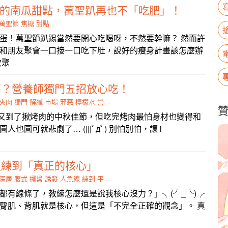
足的南瓜甜點，萬聖趴再也不「吃肥」！
萬聖節
焦糖
甜點
蛋！萬聖節趴踢當然要開心吃喝呀，不然要幹嘛？ 然而許
和朋友聚會一口接一口吃下肚，說好的瘦身計畫該怎麼辦
次聚
惡？營養師獨門五招放心吃！
夾肉
獨門
解膩
市場
邪惡
檸檬水
營養師
仙子
♪ 又到了揪烤肉的中秋佳節，但吃完烤肉最怕身材也變得和
也圓可就悲劇了… (|||ﾟдﾟ) 別怕別怕，讓 i
沒練到「真正的核心」
深層
腹式
擺盪
誘發
人魚線
練到
平衡感
腰痠
都有線條了，教練怎麼還是說我核心沒力？」╮(╯_╰)╭
臀肌、背肌就是核心，但這是「不完全正確的觀念」。 真