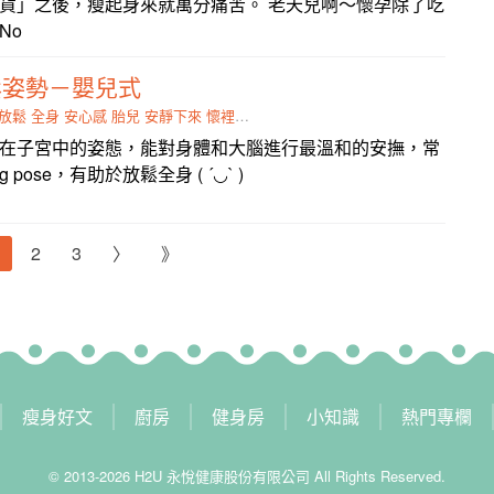
貨」之後，瘦起身來就萬分痛苦。 老天兒啊～懷孕除了吃
No
鬆姿勢－嬰兒式
放鬆
全身
安心感
胎兒
安靜下來
懷裡
大腦
額頭
在子宮中的姿態，能對身體和大腦進行最溫和的安撫，常
 pose，有助於放鬆全身 ( ´◡` )
2
3
〉
》
瘦身好文
廚房
健身房
小知識
熱門專欄
© 2013-2026 H2U 永悅健康股份有限公司 All Rights Reserved.