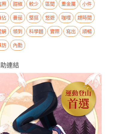
寫照
甜椒
較少
區間
重金屬
小件
搶佔
番茄
堅挺
悠遊
咖哩
趕時間
電鍋
領到
科學麵
實際
寫出
順暢
專訪
內勤
贊助連結