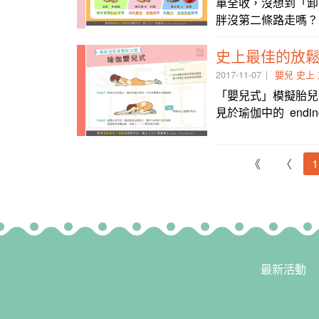
單全收，沒想到「卸
胖沒第二條路走嗎？
史上最佳的放
2017-11-07
嬰兒
史上
「嬰兒式」模擬胎兒
見於瑜伽中的 ending
《
〈
1
最新活動