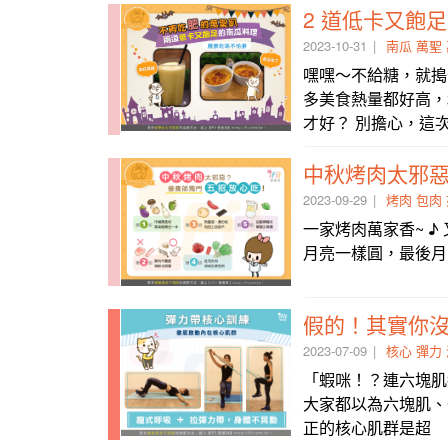
2 道低卡又飽
2023-10-31
南瓜
萬聖
嘿嘿～不給糖，就搗
多美食熱量都好高，
才好？ 別擔心，這
中秋烤肉太邪
2023-09-29
烤肉
包肉
一家烤肉萬家香~ 
月亮一樣圓，最後月圓人
假的！其實你
2023-07-09
核心
彈力
「蝦咪！？連六塊肌
大家都以為六塊肌、
正的核心肌群是超