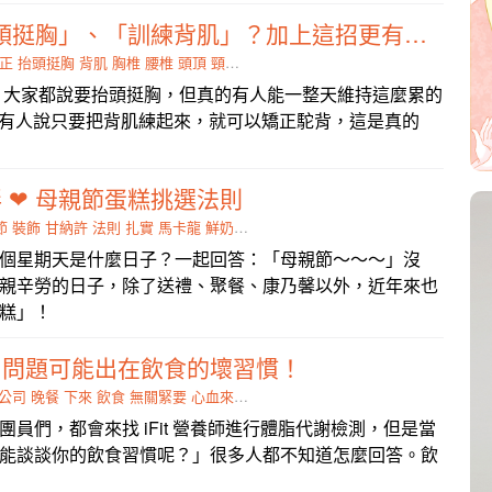
矯正駝背要「抬頭挺胸」、「訓練背肌」？加上這招更有效！
正
抬頭挺胸
背肌
胸椎
腰椎
頭頂
頸椎
坐姿
，大家都說要抬頭挺胸，但真的有人能一整天維持這麼累的
)? 「有人說只要把背肌練起來，就可以矯正駝背，這是真的
 ❤ 母親節蛋糕挑選法則
節
裝飾
甘納許
法則
扎實
馬卡龍
鮮奶油
媽媽
內餡
個星期天是什麼日子？一起回答：「母親節～～～」沒
親辛勞的日子，除了送禮、聚餐、康乃馨以外，近年來也
糕」！
？問題可能出在飲食的壞習慣！
公司
晚餐
下來
飲食
無關緊要
心血來潮
簡述
日復一日
員們，都會來找 iFit 營養師進行體脂代謝檢測，但是當
能談談你的飲食習慣呢？」很多人都不知道怎麼回答。飲