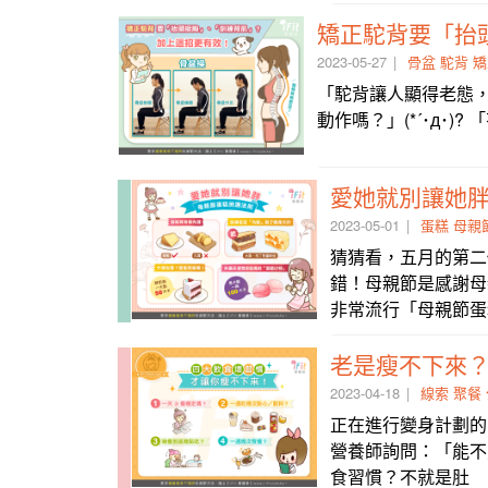
2023-05-27
骨盆
駝背
矯
「駝背讓人顯得老態
動作嗎？」(*´･д･
愛她就別讓她胖
2023-05-01
蛋糕
母親
猜猜看，五月的第二
錯！母親節是感謝母
非常流行「母親節蛋
老是瘦不下來
2023-04-18
線索
聚餐
正在進行變身計劃的團
營養師詢問：「能不
食習慣？不就是肚