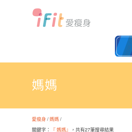
媽媽
愛瘦身
/
媽媽
/
關鍵字：
『 媽媽』
，共有27筆搜尋結果