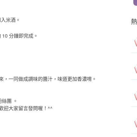
倒入米酒。
10 分鐘即完成。
來，一同做成調味的醬汁，味道更加香濃唷。
粉絲團 。
歡迎大家留言發問喔！^^