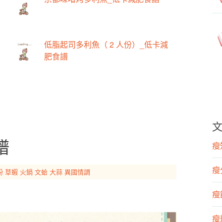
低脂起司多利魚（ 2 人份）_低卡減
肥食譜
譜
瘦知
瘦
粉
草蝦
火鍋
文蛤
大蒜
異國情調
瘦飲
瘦運