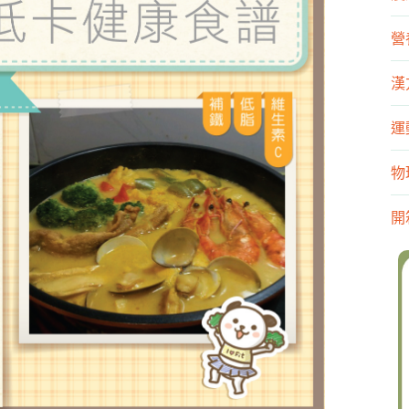
營
漢
運
物
開