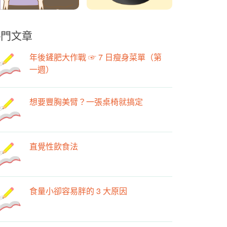
熱門文章
年後鏟肥大作戰 ☞ 7 日瘦身菜單（第
一週）
想要豐胸美臂？一張桌椅就搞定
直覺性飲食法
食量小卻容易胖的 3 大原因