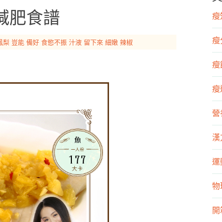
減肥食譜
瘦知
瘦
鳳梨
豈能
備好
食慾不振
汁液
留下來
細嫩
辣椒
瘦飲
瘦運
營
漢
運
物
開