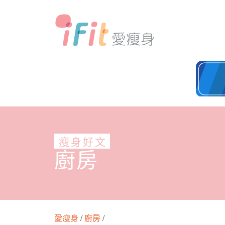
瘦身好文
廚房
愛瘦身
/
廚房
/