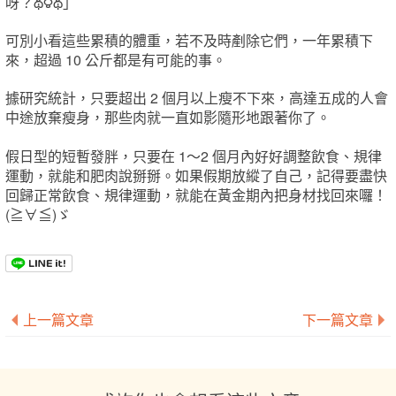
呀？థ౪థ」
可別小看這些累積的體重，若不及時剷除它們，一年累積下
來，超過 10 公斤都是有可能的事。
據研究統計，只要超出 2 個月以上瘦不下來，高達五成的人會
中途放棄瘦身，那些肉就一直如影隨形地跟著你了。
假日型的短暫發胖，只要在 1～2 個月內好好調整飲食、規律
運動，就能和肥肉說掰掰。如果假期放縱了自己，記得要盡快
回歸正常飲食、規律運動，就能在黃金期內把身材找回來囉！
(≧∀≦)ゞ
上一篇文章
下一篇文章