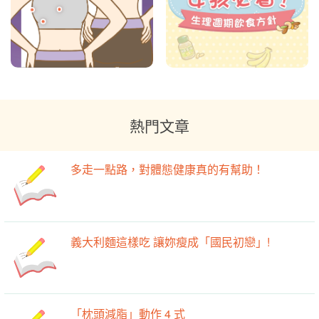
熱門文章
多走一點路，對體態健康真的有幫助！
義大利麵這樣吃 讓妳瘦成「國民初戀」!
「枕頭減脂」動作 4 式