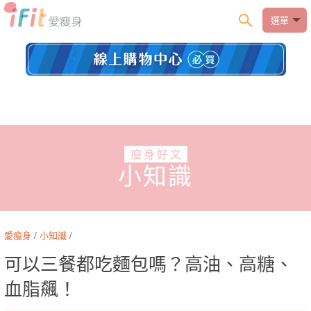
選單
瘦身好文
小知識
愛瘦身
/
小知識
/
可以三餐都吃麵包嗎？高油、高糖、
血脂飆！