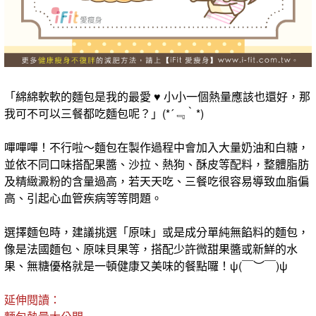
「綿綿軟軟的麵包是我的最愛 ♥ 小小一個熱量應該也還好，那
我可不可以三餐都吃麵包呢？」(*´﹃｀*)
嗶嗶嗶！不行啦～麵包在製作過程中會加入大量奶油和白糖，
並依不同口味搭配果醬、沙拉、熱狗、酥皮等配料，整體脂肪
及精緻澱粉的含量過高，若天天吃、三餐吃很容易導致血脂偏
高、引起心血管疾病等等問題。
選擇麵包時，建議挑選「原味」或是成分單純無餡料的麵包，
像是法國麵包、原味貝果等，搭配少許微甜果醬或新鮮的水
果、無糖優格就是一頓健康又美味的餐點囉！ψ(￣︶￣)ψ
延伸閱讀：