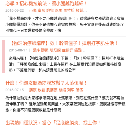
必學 3 招心機拉筋法，讓小腿越跑越細！
2015-09-22
小腿
臺階
跑完
跑馬
馬拉松
放鬆
筋膜
心機
肌肉群
拔蘿蔔
「我不想練跑步，才不要小腿越跑越粗呢！」聽過許多女孩認為跑步會讓
小腿變得粗壯，你是不是也擔心跑完馬拉松，兔子會跟在後面跳跳跳呢？
別擔心～只要運動後適度伸展，快
【物理治療師講座】欸！幹嘛僵子！揮別打字肌生活！
2015-08-17
講座
隧道
肌筋膜
症候群
痛點
僵子
揮別
腰痛
肩膀
測試
來囉來囉！【物理治療師講座】下篇：「欸！幹嘛僵子！揮別打字肌生
活」千呼萬喚始出來囉！上篇在這裡 在上篇我們知道要如何維持好姿
勢，下篇我們要一起來認識常見的辦公室
什麼！你還沒聽過筋膜放鬆？太落伍囉！
2015-07-15
筋膜
放鬆
肌筋膜
緊縮
列車
落伍
治療師
物理
兄弟
摩三
為什麼運動完大家都拿滾筒在地上滾滾滾，到底在滾什麼？滾完就不用拉
筋伸展了嗎？ 近年運動風氣興盛，大家常聽到運動按摩、筋膜舒緩等新觀
念，你還不知道筋膜放鬆是什麼嗎
出現這四種狀況，當心「足底筋膜炎」找上你！