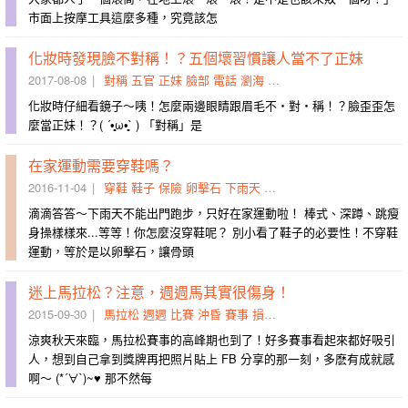
市面上按摩工具這麼多種，究竟該怎
化妝時發現臉不對稱！？五個壞習慣讓人當不了正妹
2017-08-08
對稱
五官
正妹
臉部
電話
瀏海
張力
右邊
眉毛
筋膜
化妝時仔細看鏡子～咦！怎麼兩邊眼睛跟眉毛不・對・稱！？臉歪歪怎
麼當正妹！？( ´•̥̥̥ω•̥̥̥` ) 「對稱」是
在家運動需要穿鞋嗎？
2016-11-04
穿鞋
鞋子
保險
卵擊石
下雨天
腳後跟
扭傷
鞋底
衝擊
筋
滴滴答答～下雨天不能出門跑步，只好在家運動啦！ 棒式、深蹲、跳瘦
身操樣樣來...等等！你怎麼沒穿鞋呢？ 別小看了鞋子的必要性！不穿鞋
運動，等於是以卵擊石，讓骨頭
迷上馬拉松？注意，週週馬其實很傷身！
2015-09-30
馬拉松
週週
比賽
沖昏
賽事
損傷
筋膜炎
跑完
跑者
修補
涼爽秋天來臨，馬拉松賽事的高峰期也到了！好多賽事看起來都好吸引
人，想到自己拿到獎牌再把照片貼上 FB 分享的那一刻，多麽有成就感
啊～ (*´∀`)~♥ 那不然每