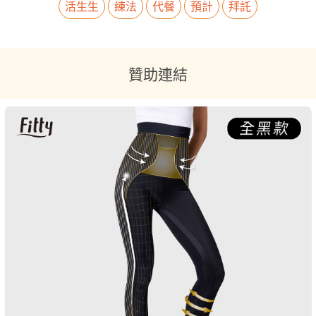
活生生
練法
代餐
預計
拜託
贊助連結