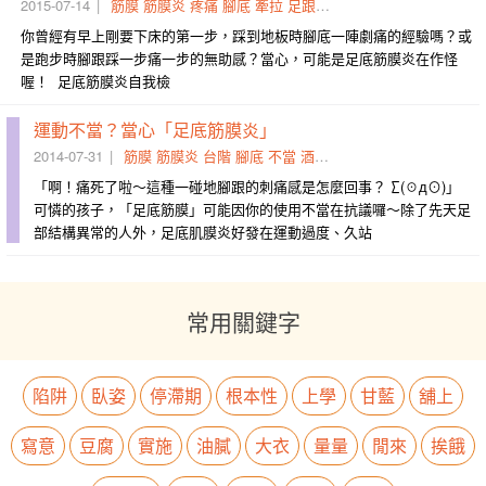
2015-07-14
筋膜
筋膜炎
疼痛
腳底
牽拉
足跟
找上
圖二
圖一
滾動
你曾經有早上剛要下床的第一步，踩到地板時腳底一陣劇痛的經驗嗎？或
是跑步時腳跟踩一步痛一步的無助感？當心，可能是足底筋膜炎在作怪
喔！ 足底筋膜炎自我檢
運動不當？當心「足底筋膜炎」
2014-07-31
筋膜
筋膜炎
台階
腳底
不當
酒瓶
腳跟
刺痛感
受力
牆面
「啊！痛死了啦～這種一碰地腳跟的刺痛感是怎麼回事？ ∑(☉д⊙)」
可憐的孩子，「足底筋膜」可能因你的使用不當在抗議囉～除了先天足
部結構異常的人外，足底肌膜炎好發在運動過度、久站
常用關鍵字
陷阱
臥姿
停滯期
根本性
上學
甘藍
舖上
寫意
豆腐
實施
油膩
大衣
量量
閒來
挨餓