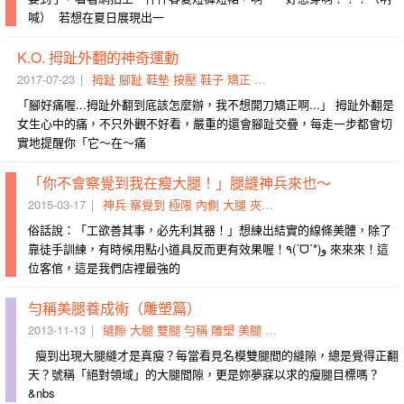
喊） 若想在夏日展現出一
K.O. 拇趾外翻的神奇運動
2017-07-23
拇趾
腳趾
鞋墊
按壓
鞋子
矯正
救回來
前線
矯正器
內側
「腳好痛喔...拇趾外翻到底該怎麼辦，我不想開刀矯正啊...」 拇趾外翻是
女生心中的痛，不只外觀不好看，嚴重的還會腳趾交疊，每走一步都會切
實地提醒你「它～在～痛
「你不會察覺到我在瘦大腿！」腿縫神兵來也～
2015-03-17
神兵
察覺到
極限
內側
大腿
夾緊
客倌
霸氣
內壓
壓到
俗話說：「工欲善其事，必先利其器！」想練出結實的線條美體，除了
靠徒手訓練，有時候用點小道具反而更有效果喔！٩(ˊᗜˋ*)و 來來來！這
位客倌，這是我們店裡最強的
勻稱美腿養成術（雕塑篇）
2013-11-13
縫隙
大腿
雙腿
勻稱
雕塑
美腿
內側
臀腿
妞兒
間隙
瘦到出現大腿縫才是真瘦？每當看見名模雙腿間的縫隙，總是覺得正翻
天？號稱「絕對領域」的大腿間隙，更是妳夢寐以求的瘦腿目標嗎？
&nbs