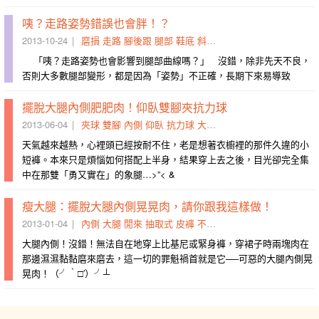
咦？走路姿勢錯誤也會胖！？
2013-10-24
磨損
走路
腳後跟
腿部
鞋底
斜面
施力點
變形
內側
姿勢
「咦？走路姿勢也會影響到腿部曲線嗎？」 沒錯，除非先天不良，
否則大多數腿部變形，都是因為「姿勢」不正確，長期下來易導致
擺脫大腿內側肥肥肉！仰臥雙腳夾抗力球
2013-06-04
夾球
雙腳
內側
仰臥
抗力球
大腿
冷硬
久違
目光
衣櫥
天氣越來越熱，心裡頭已經按耐不住，老是想著衣櫥裡的那件久違的小
短褲。本來只是煩惱如何搭配上半身，結果穿上去之後，目光卻完全集
中在那雙「勇又實在」的象腿…>”< &
瘦大腿：擺脫大腿內側晃晃肉，請你跟我這樣做！
2013-01-04
內側
大腿
閒來
抽取式
皮褲
不覺
肉會
蹲低
硬用
有型
大腿內側！沒錯！無法自在地穿上比基尼或緊身褲，穿裙子時兩塊肉在
那邊濕濕黏黏磨來磨去，這一切的罪魁禍首就是它──可惡的大腿內側晃
晃肉！（╯‵□′）╯┴