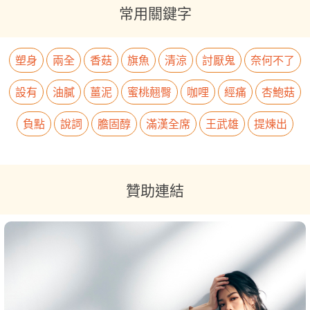
常用關鍵字
塑身
兩全
香菇
旗魚
清涼
討厭鬼
奈何不了
設有
油膩
薑泥
蜜桃翹臀
咖哩
經痛
杏鮑菇
負點
說詞
膽固醇
滿漢全席
王武雄
提煉出
贊助連結