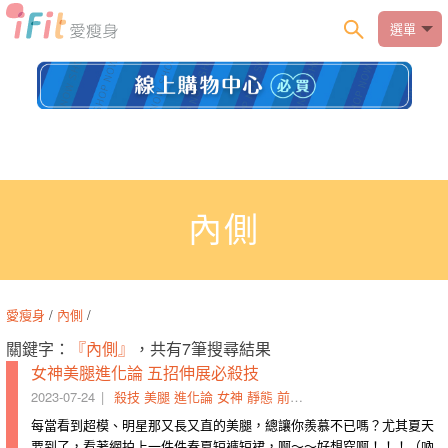
選單
內側
愛瘦身
/
內側
/
關鍵字：
『內側』
，共有7筆搜尋結果
女神美腿進化論 五招伸展必殺技
2023-07-24
殺技
美腿
進化論
女神
靜態
前腳
基準
內側
懸空
大腿
每當看到超模、明星那又長又直的美腿，總讓你羨慕不已嗎？尤其夏天
要到了，看著網拍上一件件春夏短褲短裙，啊～～好想穿啊！！！（吶